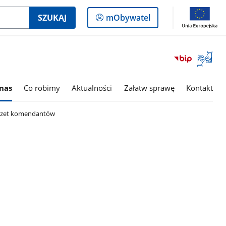
Logowanie
SZUKAJ
mObywatel
do
panelu
Otwórz
okno
z
tłumac
nas
Co robimy
Aktualności
Załatw sprawę
Kontakt
języka
migowe
zet komendantów