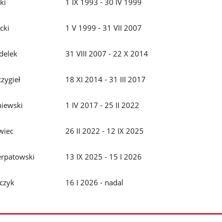
ki
1 IX 1993 - 30 IV 1999
cki
1 V 1999 - 31 VII 2007
jdelek
31 VIII 2007 - 22 X 2014
czygieł
18 XI 2014 - 31 III 2017
niewski
1 IV 2017 - 25 II 2022
wiec
26 II 2022 - 12 IX 2025
ierpatowski
13 IX 2025 - 15 I 2026
czyk
16 I 2026 - nadal