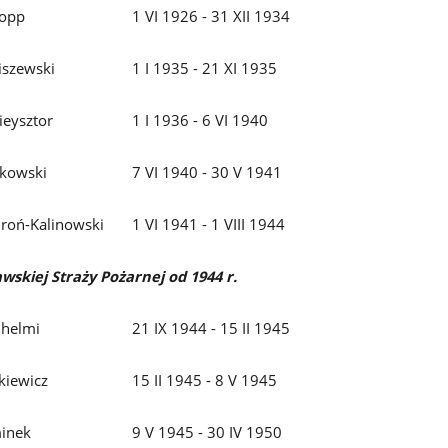
kopp
1 VI 1926 - 31 XII 1934
iszewski
1 I 1935 - 21 XI 1935
ieysztor
1 I 1936 - 6 VI 1940
rkowski
7 VI 1940 - 30 V 1941
roń-Kalinowski
1 VI 1941 - 1 VIII 1944
kiej Straży Pożarnej od 1944 r.
lhelmi
21 IX 1944 - 15 II 1945
kiewicz
15 II 1945 - 8 V 1945
minek
9 V 1945 - 30 IV 1950