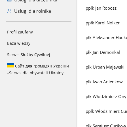
ppłk Jan Robosz
Usługi dla rolnika
ppłk Karol Nolken
Profil zaufany
płk Aleksander Hauk
Baza wiedzy
płk Jan Demonkal
Serwis Służby Cywilnej
Сайт для громадян України
płk Urban Majewski
–
Serwis dla obywateli Ukrainy
płk Iwan Anienkow
płk Włodzimierz Ony
ppłk Włodzimierz Cu
płk Sergiusz Curikow