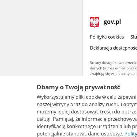
stopka
Strona
gov.pl
gov.pl
główna
gov.pl
Polityka cookies
Sł
Deklaracja dostępnośc
Strony dostępne w domenie
danych (adres e-mail oraz 
znajdują się w ich polityk
Treści teksto
Dbamy o Twoją prywatność
udostępniane
warunkach 4.0
Wykorzystujemy pliki cookie w celu zapewn
są udostępni
bez utworów z
naszej witryny oraz do analizy ruchu i optymalizacj
możemy lepiej dostosować treści do potrzeb
usługi. Pamiętaj, że informacje przechowywane w plikach cookie mogą pozwalać na
identyfikację konkretnego urządzenia lub pr
potencjalnie stanowić dane osobowe.
Polit