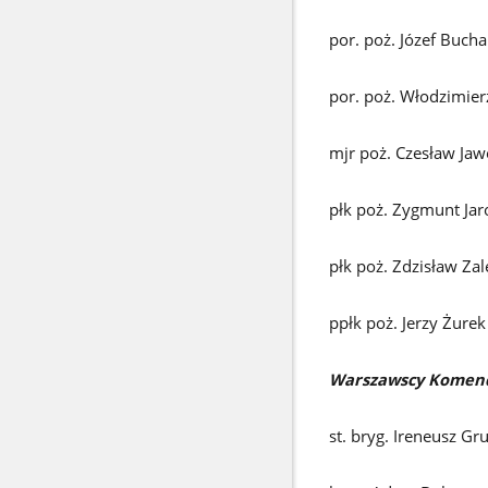
por. poż. Józef Bucha
por. poż. Włodzimier
mjr poż. Czesław Jaw
płk poż. Zygmunt Jar
płk poż. Zdzisław Za
ppłk poż. Jerzy Żurek
Warszawscy Komenda
st. bryg. Ireneusz Gr