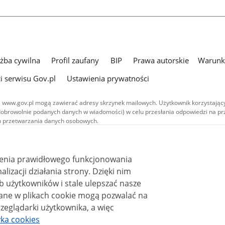
użba cywilna
Profil zaufany
BIP
Prawa autorskie
Warunki
i serwisu Gov.pl
Ustawienia prywatności
 www.gov.pl mogą zawierać adresy skrzynek mailowych. Użytkownik korzystający
dobrowolnie podanych danych w wiadomości) w celu przesłania odpowiedzi na prz
ach przetwarzania danych osobowych.
we publikowane w serwisie (z wyłączeniem treści audiowizualnych), są
 na licencji typu Creative Commons: uznanie autorstwa - na tych samych
 (CC BY-SA 4.0). Materiały audiowizualne, w tym zdjęcia, materiały audio i wideo
ienia prawidłowego funkcjonowania
ane na licencji typu Creative Commons: uznanie autorstwa użycie niekomercyjne 
ależnych 4.0 (CC BY-NC-ND 4.0), o ile nie jest to stwierdzone inaczej.
i działania strony. Dzięki nim
 użytkowników i stale ulepszać nasze
zeglądarki użytkownika, a więc
yka cookies