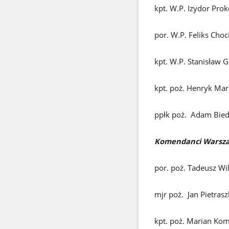
kpt. W.P. Izydor Pro
por. W.P. Feliks Choc
kpt. W.P. Stanisław G
kpt. poż. Henryk Ma
ppłk poż. Adam Bied
Komendanci Warszaws
por. poż. Tadeusz Wi
mjr poż. Jan Pietrasz
kpt. poż. Marian Ko