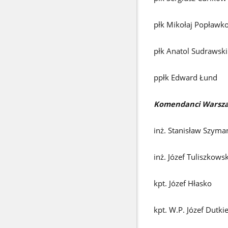
płk Mikołaj Popławk
płk Anatol Sudrawski
ppłk Edward Łund
Komendanci Warszaw
inż. Stanisław Szym
inż. Józef Tuliszkowsk
kpt. Józef Hłasko
kpt. W.P. Józef Dutki