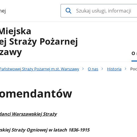
nej
Miejska
j Straży Pożarnej
szawy
O 
aństwowej Straży Pożarnej m.st. Warszawy
O nas
Historia
Poc
komendantów
danci Warszawskiej Straży
kiej Straży Ogniowej w latach 1836-1915