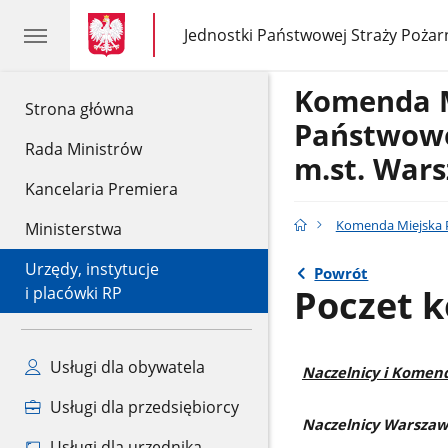
gov.pl
gov.pl
Jednostki Państwowej Straży Pożar
gov.pl
Jednostki
Państwowej
Straży
Komenda 
Pożarnej
gov.pl
Strona główna
Państwowe
Rada Ministrów
m.st. War
Kancelaria Premiera
Komenda Miejska P
Ministerstwa
Urzędy, instytucje
Powrót
Poczet 
i placówki RP
Usługi dla obywatela
Naczelnicy i Komen
Usługi dla przedsiębiorcy
Naczelnicy Warszaws
Usługi dla urzędnika