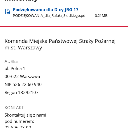
Podziękowania dla D-cy JRG 17
PODZIĘKOWANIA​_dla​_Rafała​_Słodkiego.pdf
0.21MB
stopka
Komenda Miejska Państwowej Straży Pożarnej
m.st. Warszawy
ADRES
ul. Polna 1
00-622 Warszawa
NIP 526 22 60 940
Regon 13292107
KONTAKT
Skontaktuj się z nami
pod numerem:
22 596 73 00