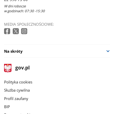
W dni robocze
w godzinach: 07:30 -15:30
MEDIA SPOŁECZNOŚCIOWE:
Na skróty
stopka
Strona
gov.pl
gov.pl
główna
gov.pl
Polityka cookies
Służba cywilna
Profil zaufany
BIP