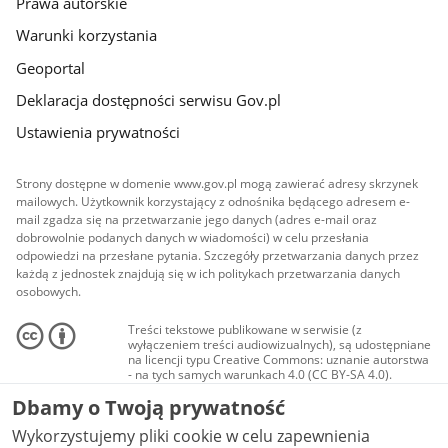
Prawa autorskie
Warunki korzystania
Geoportal
Deklaracja dostępności serwisu Gov.pl
Ustawienia prywatności
Strony dostępne w domenie www.gov.pl mogą zawierać adresy skrzynek
mailowych. Użytkownik korzystający z odnośnika będącego adresem e-
mail zgadza się na przetwarzanie jego danych (adres e-mail oraz
dobrowolnie podanych danych w wiadomości) w celu przesłania
odpowiedzi na przesłane pytania. Szczegóły przetwarzania danych przez
każdą z jednostek znajdują się w ich politykach przetwarzania danych
osobowych.
Treści tekstowe publikowane w serwisie (z
wyłączeniem treści audiowizualnych), są udostępniane
na licencji typu Creative Commons: uznanie autorstwa
- na tych samych warunkach 4.0 (CC BY-SA 4.0).
Materiały audiowizualne, w tym zdjęcia, materiały
Dbamy o Twoją prywatność
audio i wideo, są udostępniane na licencji typu
Creative Commons: uznanie autorstwa użycie
Wykorzystujemy pliki cookie w celu zapewnienia
niekomercyjne - bez utworów zależnych 4.0 (CC BY-