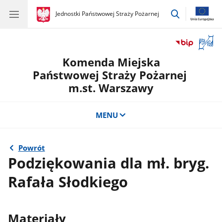
przejdź
gov.pl
Jednostki Państwowej Straży Pożarnej
gov.pl
Jednostki
do
Państwowej
wyszukiwar
Straży
Otwór
Pożarnej
okno
Komenda Miejska
z
tłuma
Państwowej Straży Pożarnej
języka
m.st. Warszawy
migow
MENU
Powrót
Podziękowania dla mł. bryg.
Rafała Słodkiego
Materiały