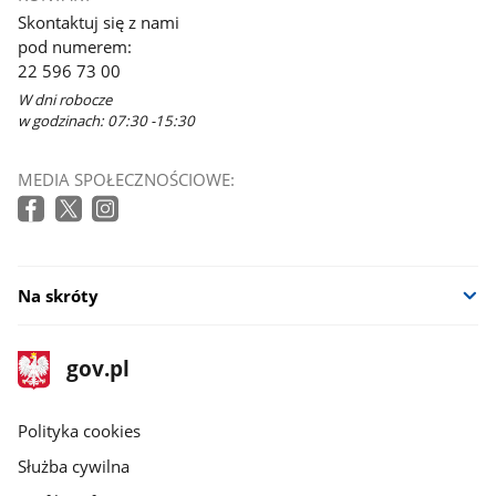
Skontaktuj się z nami
pod numerem:
22 596 73 00
W dni robocze
w godzinach: 07:30 -15:30
MEDIA SPOŁECZNOŚCIOWE:
Na skróty
stopka
Strona
gov.pl
gov.pl
główna
gov.pl
Polityka cookies
Służba cywilna