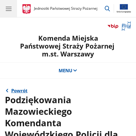
przejdź
gov.pl
Jednostki Państwowej Straży Pożarnej
gov.pl
Jednostki
do
Państwowej
wyszukiwar
Straży
Otwór
Pożarnej
okno
Komenda Miejska
z
tłuma
Państwowej Straży Pożarnej
języka
m.st. Warszawy
migow
MENU
Powrót
Podziękowania
Mazowieckiego
Komendanta
Wojewódzkiego Policji dla