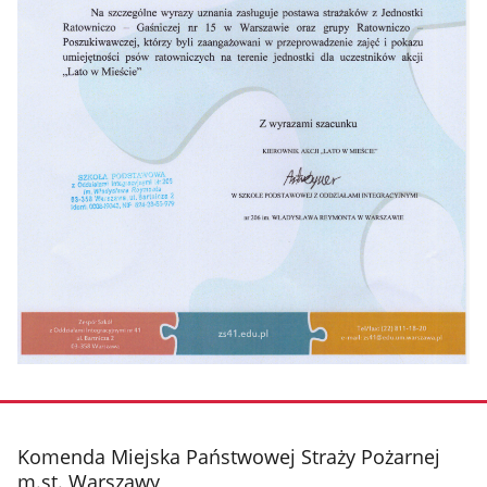
stopka
Komenda Miejska Państwowej Straży Pożarnej
m.st. Warszawy