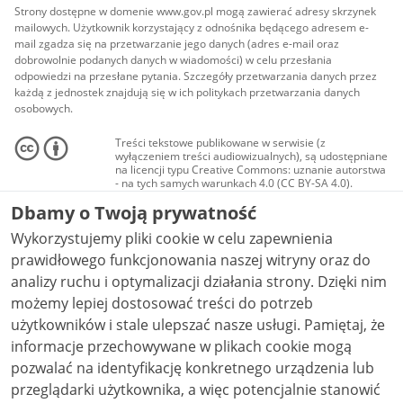
Strony dostępne w domenie www.gov.pl mogą zawierać adresy skrzynek
mailowych. Użytkownik korzystający z odnośnika będącego adresem e-
mail zgadza się na przetwarzanie jego danych (adres e-mail oraz
dobrowolnie podanych danych w wiadomości) w celu przesłania
odpowiedzi na przesłane pytania. Szczegóły przetwarzania danych przez
każdą z jednostek znajdują się w ich politykach przetwarzania danych
osobowych.
Treści tekstowe publikowane w serwisie (z
wyłączeniem treści audiowizualnych), są udostępniane
na licencji typu Creative Commons: uznanie autorstwa
- na tych samych warunkach 4.0 (CC BY-SA 4.0).
Materiały audiowizualne, w tym zdjęcia, materiały
Dbamy o Twoją prywatność
audio i wideo, są udostępniane na licencji typu
Creative Commons: uznanie autorstwa użycie
Wykorzystujemy pliki cookie w celu zapewnienia
niekomercyjne - bez utworów zależnych 4.0 (CC BY-
NC-ND 4.0), o ile nie jest to stwierdzone inaczej.
prawidłowego funkcjonowania naszej witryny oraz do
analizy ruchu i optymalizacji działania strony. Dzięki nim
możemy lepiej dostosować treści do potrzeb
użytkowników i stale ulepszać nasze usługi. Pamiętaj, że
informacje przechowywane w plikach cookie mogą
pozwalać na identyfikację konkretnego urządzenia lub
przeglądarki użytkownika, a więc potencjalnie stanowić