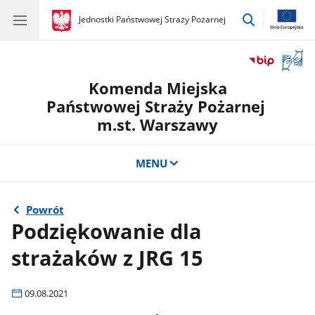
przejdź
gov.pl
Jednostki Państwowej Straży Pożarnej
gov.pl
Jednostki
do
Państwowej
wyszukiwar
Straży
Otwór
Pożarnej
okno
Komenda Miejska
z
tłuma
Państwowej Straży Pożarnej
języka
m.st. Warszawy
migow
MENU
Powrót
Podziękowanie dla
strażaków z JRG 15
09.08.2021