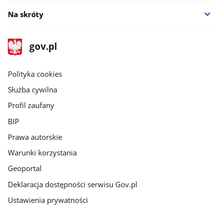
Na skróty
stopka
Strona
gov.pl
gov.pl
główna
gov.pl
Polityka cookies
Służba cywilna
Profil zaufany
BIP
Prawa autorskie
Warunki korzystania
Geoportal
Deklaracja dostępności serwisu Gov.pl
Ustawienia prywatności