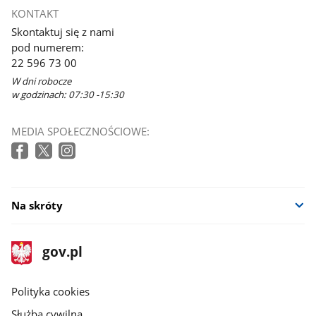
KONTAKT
Skontaktuj się z nami
pod numerem:
22 596 73 00
W dni robocze
w godzinach: 07:30 -15:30
MEDIA SPOŁECZNOŚCIOWE:
Na skróty
stopka
Strona
gov.pl
gov.pl
główna
gov.pl
Polityka cookies
Służba cywilna