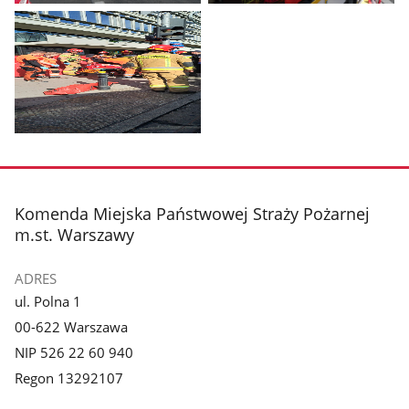
Pokaż
Pokaż
zdjęcie
zdjęcie
1
2
z
z
galerii.
galerii.
Pokaż
zdjęcie
3
z
stopka
Komenda Miejska Państwowej Straży Pożarnej
galerii.
m.st. Warszawy
ADRES
ul. Polna 1
00-622 Warszawa
NIP 526 22 60 940
Regon 13292107