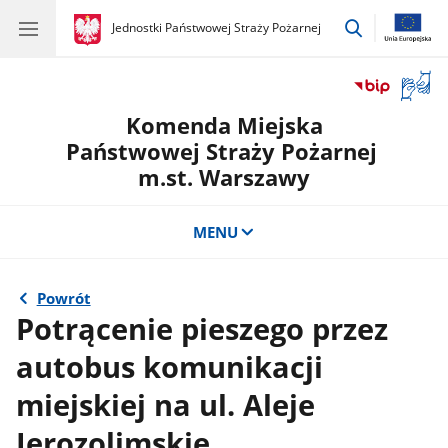
przejdź
gov.pl
Jednostki Państwowej Straży Pożarnej
gov.pl
Jednostki
do
Państwowej
wyszukiwar
Straży
Otwór
Pożarnej
okno
Komenda Miejska
z
tłuma
Państwowej Straży Pożarnej
języka
m.st. Warszawy
migow
MENU
Powrót
Potrącenie pieszego przez
autobus komunikacji
miejskiej na ul. Aleje
Jerozolimskie