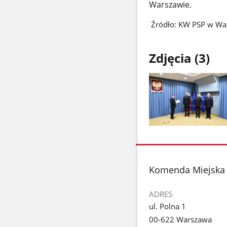
Warszawie.
Źródło: KW PSP w Wa
Zdjęcia (3)
Pokaż
zdjęcie
1
z
stopka
Komenda Miejska 
galerii.
ADRES
ul. Polna 1
00-622 Warszawa