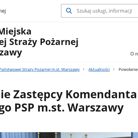
nej
Miejska
j Straży Pożarnej
szawy
O n
aństwowej Straży Pożarnej m.st. Warszawy
Aktualności
Powołanie
ie Zastępcy Komendanta
go PSP m.st. Warszawy