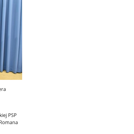
era
kiej PSP
. Romana