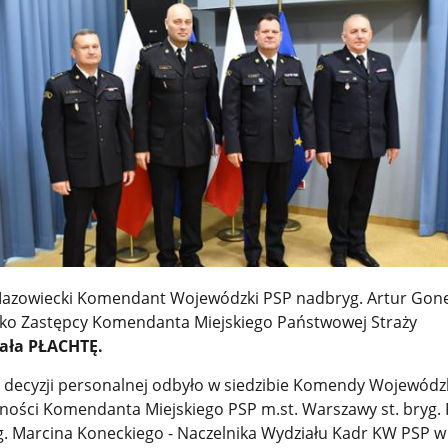
 Mazowiecki Komendant Wojewódzki PSP nadbryg. Artur Gon
sko Zastępcy Komendanta Miejskiego Państwowej Straży
hała PŁACHTĘ.
 decyzji personalnej odbyło w siedzibie Komendy Wojewódz
ności Komendanta Miejskiego PSP m.st. Warszawy st. bryg
yg. Marcina Koneckiego - Naczelnika Wydziału Kadr KW PSP w