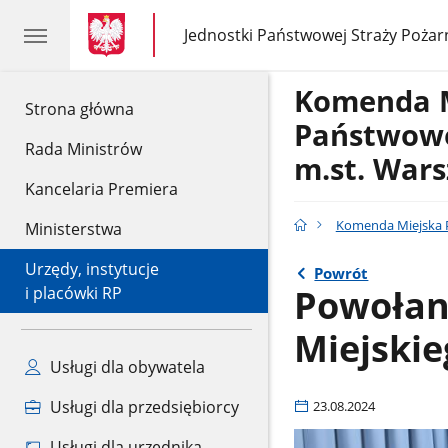
gov.pl
gov.pl
Jednostki Państwowej Straży Pożar
gov.pl
Jednostki
Państwowej
Straży
Komenda 
Pożarnej
gov.pl
Strona główna
Państwowe
Rada Ministrów
m.st. War
Kancelaria Premiera
Komenda Miejska P
Ministerstwa
Urzędy, instytucje
Powrót
Powołan
i placówki RP
Miejskie
Usługi dla obywatela
Usługi dla przedsiębiorcy
23.08.2024
Usługi dla urzędnika