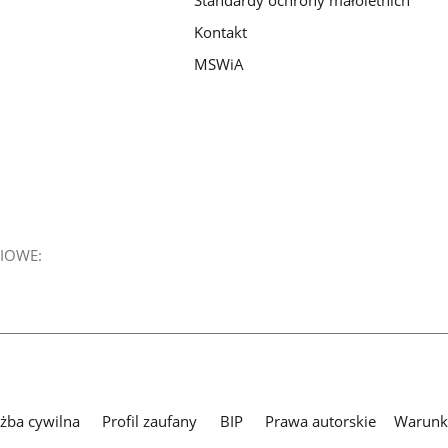
Standardy ochrony małoletnich
Kontakt
MSWiA
IOWE:
użba cywilna
Profil zaufany
BIP
Prawa autorskie
Warunki