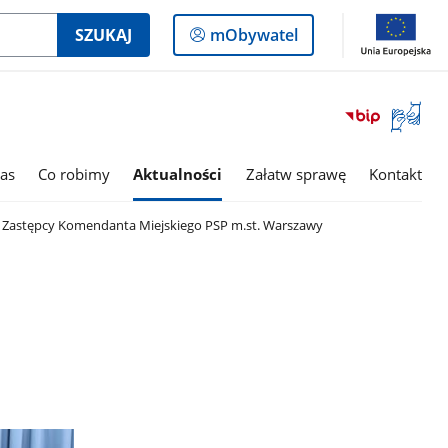
Logowanie
SZUKAJ
mObywatel
do
panelu
Otwórz
okno
z
tłumac
as
Co robimy
Aktualności
Załatw sprawę
Kontakt
języka
migowe
 Zastępcy Komendanta Miejskiego PSP m.st. Warszawy