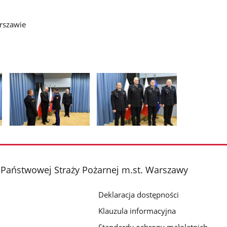
rszawie
Pokaż
Pokaż
zdjęcie
zdjęcie
2
3
z
z
Państwowej Straży Pożarnej m.st. Warszawy
galerii.
galerii.
Deklaracja dostępności
Klauzula informacyjna