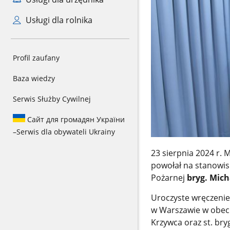
Usługi dla rolnika
Profil zaufany
Baza wiedzy
Serwis Służby Cywilnej
Сайт для громадян України
–
Serwis dla obywateli Ukrainy
23 sierpnia 2024 r.
powołał na stanowi
Pożarnej
bryg. Mic
Uroczyste wręczenie
w Warszawie w obec
Krzywca oraz st. br