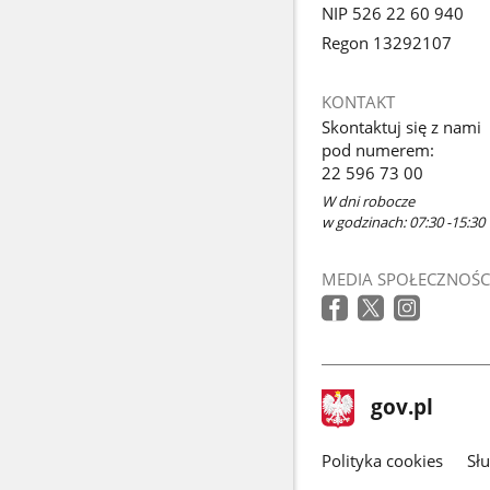
NIP 526 22 60 940
Regon 13292107
KONTAKT
Skontaktuj się z nami
pod numerem:
22 596 73 00
W dni robocze
w godzinach: 07:30 -15:30
MEDIA SPOŁECZNOŚC
stopka
Strona
gov.pl
gov.pl
główna
gov.pl
Polityka cookies
Sł