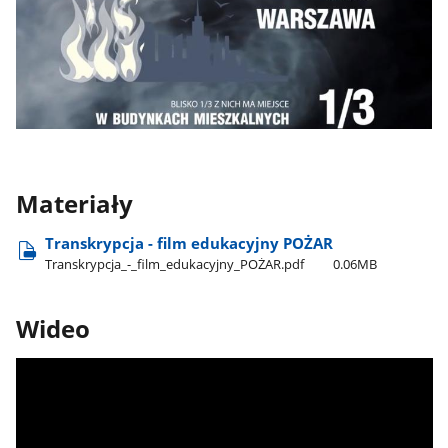
Materiały
Transkrypcja - film edukacyjny POŻAR
Transkrypcja​_-​_film​_edukacyjny​_POŻAR.pdf
0.06MB
Wideo