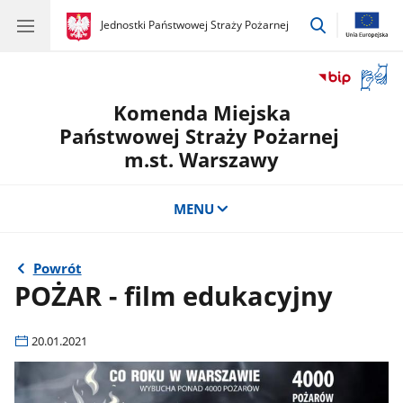
przejdź
gov.pl
Jednostki Państwowej Straży Pożarnej
gov.pl
Jednostki
do
Państwowej
wyszukiwar
Straży
Otwór
Pożarnej
okno
Komenda Miejska
z
tłuma
Państwowej Straży Pożarnej
języka
m.st. Warszawy
migow
MENU
Powrót
POŻAR - film edukacyjny
20.01.2021