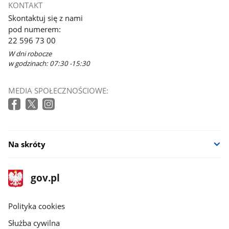
KONTAKT
Skontaktuj się z nami
pod numerem:
22 596 73 00
W dni robocze
w godzinach: 07:30 -15:30
MEDIA SPOŁECZNOŚCIOWE:
Na skróty
stopka
Strona
gov.pl
gov.pl
główna
gov.pl
Polityka cookies
Służba cywilna