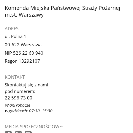
z
z
stopka
Komenda Miejska Państwowej Straży Pożarnej
galerii.
galerii.
m.st. Warszawy
ADRES
ul. Polna 1
00-622 Warszawa
NIP 526 22 60 940
Regon 13292107
KONTAKT
Skontaktuj się z nami
pod numerem:
22 596 73 00
W dni robocze
w godzinach: 07:30 -15:30
MEDIA SPOŁECZNOŚCIOWE: