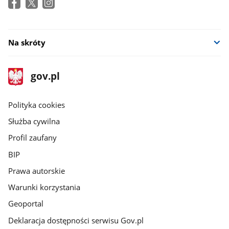
Na skróty
stopka
Strona
gov.pl
gov.pl
główna
gov.pl
Polityka cookies
Służba cywilna
Profil zaufany
BIP
Prawa autorskie
Warunki korzystania
Geoportal
Deklaracja dostępności serwisu Gov.pl