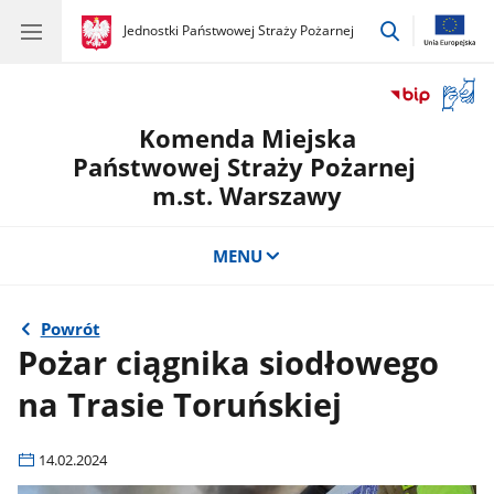
przejdź
gov.pl
Jednostki Państwowej Straży Pożarnej
gov.pl
Jednostki
do
Państwowej
wyszukiwar
Straży
Otwór
Pożarnej
okno
Komenda Miejska
z
tłuma
Państwowej Straży Pożarnej
języka
m.st. Warszawy
migow
MENU
Powrót
Pożar ciągnika siodłowego
na Trasie Toruńskiej
14.02.2024