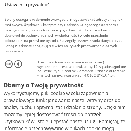
Ustawienia prywatności
Strony dostępne w domenie www.gov.pl mogą zawierać adresy skrzynek
mailowych. Użytkownik korzystający z odnośnika będącego adresem e-
mail zgadza się na przetwarzanie jego danych (adres e-mail oraz
dobrowolnie podanych danych w wiadomości) w celu przesłania
odpowiedzi na przesłane pytania. Szczegóły przetwarzania danych przez
każdą z jednostek znajdują się w ich politykach przetwarzania danych
osobowych.
Treści tekstowe publikowane w serwisie (z
wyłączeniem treści audiowizualnych), są udostępniane
na licencji typu Creative Commons: uznanie autorstwa
- na tych samych warunkach 4.0 (CC BY-SA 4.0).
Materiały audiowizualne, w tym zdjęcia, materiały
Dbamy o Twoją prywatność
audio i wideo, są udostępniane na licencji typu
Creative Commons: uznanie autorstwa użycie
Wykorzystujemy pliki cookie w celu zapewnienia
niekomercyjne - bez utworów zależnych 4.0 (CC BY-
NC-ND 4.0), o ile nie jest to stwierdzone inaczej.
prawidłowego funkcjonowania naszej witryny oraz do
analizy ruchu i optymalizacji działania strony. Dzięki nim
możemy lepiej dostosować treści do potrzeb
użytkowników i stale ulepszać nasze usługi. Pamiętaj, że
informacje przechowywane w plikach cookie mogą