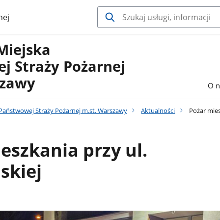
nej
Miejska
j Straży Pożarnej
szawy
O n
aństwowej Straży Pożarnej m.st. Warszawy
Aktualności
Pożar miesz
eszkania przy ul.
skiej