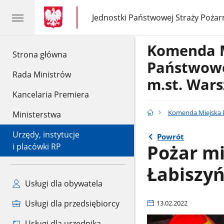
gov.pl
gov.pl
Jednostki Państwowej Straży Pożar
gov.pl
Jednostki
Państwowej
Straży
Komenda 
Pożarnej
gov.pl
Strona główna
Państwowe
Rada Ministrów
m.st. War
Kancelaria Premiera
Komenda Miejska P
Ministerstwa
Urzędy, instytucje
Powrót
Pożar mi
i placówki RP
Łabiszyń
Usługi dla obywatela
Usługi dla przedsiębiorcy
13.02.2022
Usługi dla urzędnika