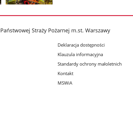
Pokaż
zdjęcie
2
z
Państwowej Straży Pożarnej m.st. Warszawy
galerii.
Deklaracja dostępności
Klauzula informacyjna
Standardy ochrony małoletnich
Kontakt
MSWiA