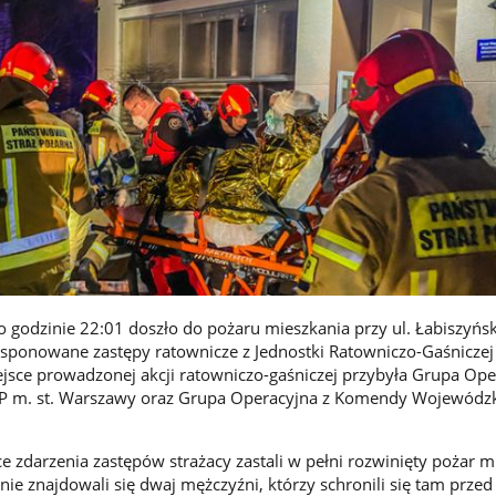
o godzinie 22:01 doszło do pożaru mieszkania przy ul. Łabiszyńsk
ysponowane zastępy ratownicze z Jednostki Ratowniczo-Gaśniczej 
sce prowadzonej akcji ratowniczo-gaśniczej przybyła Grupa Ope
P m. st. Warszawy oraz Grupa Operacyjna z Komendy Wojewódzk
e zdarzenia zastępów strażacy zastali w pełni rozwinięty pożar m
onie znajdowali się dwaj mężczyźni, którzy schronili się tam prze