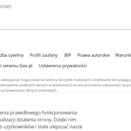
IOWE:
użba cywilna
Profil zaufany
BIP
Prawa autorskie
Warunki
i serwisu Gov.pl
Ustawienia prywatności
 www.gov.pl mogą zawierać adresy skrzynek mailowych. Użytkownik korzystający
dobrowolnie podanych danych w wiadomości) w celu przesłania odpowiedzi na prz
ach przetwarzania danych osobowych.
we publikowane w serwisie (z wyłączeniem treści audiowizualnych), są
 na licencji typu Creative Commons: uznanie autorstwa - na tych samych
 (CC BY-SA 4.0). Materiały audiowizualne, w tym zdjęcia, materiały audio i wideo
ienia prawidłowego funkcjonowania
ane na licencji typu Creative Commons: uznanie autorstwa użycie niekomercyjne 
ależnych 4.0 (CC BY-NC-ND 4.0), o ile nie jest to stwierdzone inaczej.
i działania strony. Dzięki nim
 użytkowników i stale ulepszać nasze