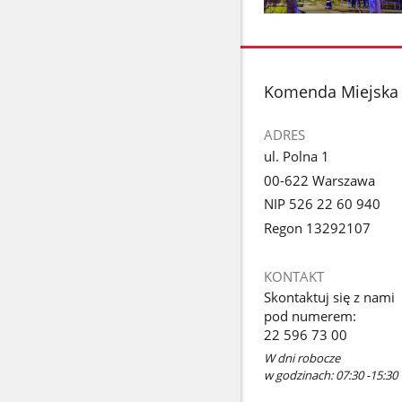
Pokaż
zdjęcie
1
z
stopka
Komenda Miejska 
galerii.
ADRES
ul. Polna 1
00-622 Warszawa
NIP 526 22 60 940
Regon 13292107
KONTAKT
Skontaktuj się z nami
pod numerem:
22 596 73 00
W dni robocze
w godzinach: 07:30 -15:30