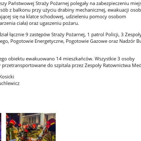
uszy Państwowej Straży Pożarnej polegały na zabezpieczeniu miej
osób z balkonu przy użyciu drabiny mechanicznej, ewakuacji oso
jącej się na klatce schodowej, udzieleniu pomocy osobom
zenia ciała) oraz ugaszeniu pożaru.
ział łącznie 9 zastępów Straży Pożarnej, 1 patrol Policji, 3 Zespoł
go, Pogotowie Energetyczne, Pogotowie Gazowe oraz Nadzór B
całego obiektu ewakuowano 14 mieszkańców. Wszystkie 3 osoby
 przetransportowane do szpitala przez Zespoły Ratownictwa Me
Kosicki
uchlewicz