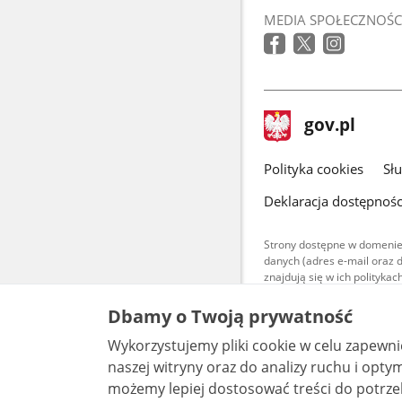
MEDIA SPOŁECZNOŚC
stopka
Strona
gov.pl
gov.pl
główna
gov.pl
Polityka cookies
Sł
Deklaracja dostępnośc
Strony dostępne w domenie
danych (adres e-mail oraz 
znajdują się w ich polityk
Treści teksto
Dbamy o Twoją prywatność
udostępniane
warunkach 4.0
Wykorzystujemy pliki cookie w celu zapewn
są udostępni
bez utworów z
naszej witryny oraz do analizy ruchu i optymalizacj
możemy lepiej dostosować treści do potrzeb