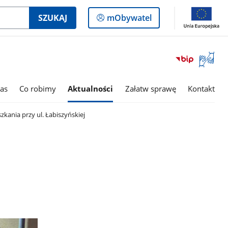
Logowanie
SZUKAJ
mObywatel
do
panelu
Otwórz
okno
z
tłumac
as
Co robimy
Aktualności
Załatw sprawę
Kontakt
języka
migowe
kania przy ul. Łabiszyńskiej