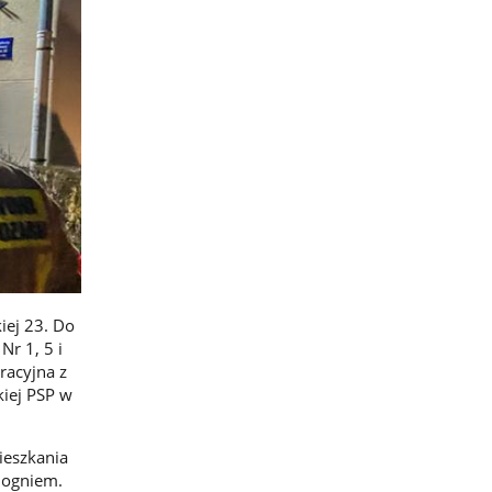
iej 23. Do
Nr 1, 5 i
racyjna z
iej PSP w
ieszkania
d ogniem.