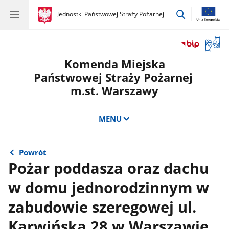
przejdź
gov.pl
Jednostki Państwowej Straży Pożarnej
gov.pl
Jednostki
do
Państwowej
wyszukiwar
Straży
Otwór
Pożarnej
okno
Komenda Miejska
z
tłuma
Państwowej Straży Pożarnej
języka
m.st. Warszawy
migow
MENU
Powrót
Pożar poddasza oraz dachu
w domu jednorodzinnym w
zabudowie szeregowej ul.
Karwińska 28 w Warszawie.