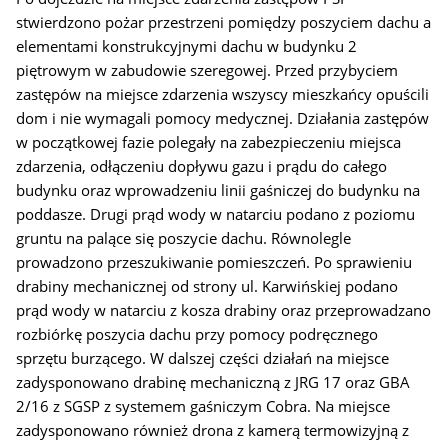
stwierdzono pożar przestrzeni pomiędzy poszyciem dachu a
elementami konstrukcyjnymi dachu w budynku 2
piętrowym w zabudowie szeregowej. Przed przybyciem
zastępów na miejsce zdarzenia wszyscy mieszkańcy opuścili
dom i nie wymagali pomocy medycznej. Działania zastępów
w początkowej fazie polegały na zabezpieczeniu miejsca
zdarzenia, odłączeniu dopływu gazu i prądu do całego
budynku oraz wprowadzeniu linii gaśniczej do budynku na
poddasze. Drugi prąd wody w natarciu podano z poziomu
gruntu na palące się poszycie dachu. Równolegle
prowadzono przeszukiwanie pomieszczeń. Po sprawieniu
drabiny mechanicznej od strony ul. Karwińskiej podano
prąd wody w natarciu z kosza drabiny oraz przeprowadzano
rozbiórkę poszycia dachu przy pomocy podręcznego
sprzętu burzącego. W dalszej części działań na miejsce
zadysponowano drabinę mechaniczną z JRG 17 oraz GBA
2/16 z SGSP z systemem gaśniczym Cobra. Na miejsce
zadysponowano również drona z kamerą termowizyjną z