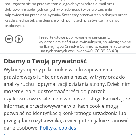
mail zgadza się na przetwarzanie jego danych (adres e-mail oraz
dobrowolnie podanych danych w wiadomości) w celu przesłania
odpowiedzi na przesłane pytania. Szczegóły przetwarzania danych przez
każdą z jednostek znajdują się w ich politykach przetwarzania danych
osobowych.
Treści tekstowe publikowane w serwisie (z
wyłączeniem treści audiowizualnych), są udostępniane
na licencji typu Creative Commons: uznanie autorstwa
- na tych samych warunkach 4.0 (CC BY-SA 4.0).
Materiały audiowizualne, w tym zdjęcia, materiały
Dbamy o Twoją prywatność
audio i wideo, są udostępniane na licencji typu
Creative Commons: uznanie autorstwa użycie
Wykorzystujemy pliki cookie w celu zapewnienia
niekomercyjne - bez utworów zależnych 4.0 (CC BY-
NC-ND 4.0), o ile nie jest to stwierdzone inaczej.
prawidłowego funkcjonowania naszej witryny oraz do
analizy ruchu i optymalizacji działania strony. Dzięki nim
możemy lepiej dostosować treści do potrzeb
użytkowników i stale ulepszać nasze usługi. Pamiętaj, że
informacje przechowywane w plikach cookie mogą
pozwalać na identyfikację konkretnego urządzenia lub
przeglądarki użytkownika, a więc potencjalnie stanowić
dane osobowe.
Polityka cookies