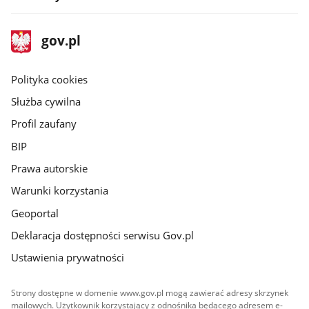
stopka
Strona
gov.pl
gov.pl
główna
gov.pl
Polityka cookies
Służba cywilna
Profil zaufany
BIP
Prawa autorskie
Warunki korzystania
Geoportal
Deklaracja dostępności serwisu Gov.pl
Ustawienia prywatności
Strony dostępne w domenie www.gov.pl mogą zawierać adresy skrzynek
mailowych. Użytkownik korzystający z odnośnika będącego adresem e-