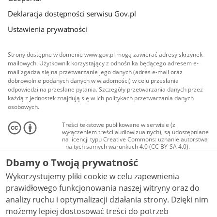
Deklaracja dostępności serwisu Gov.pl
Ustawienia prywatności
Strony dostępne w domenie www.gov.pl mogą zawierać adresy skrzynek
mailowych. Użytkownik korzystający z odnośnika będącego adresem e-
mail zgadza się na przetwarzanie jego danych (adres e-mail oraz
dobrowolnie podanych danych w wiadomości) w celu przesłania
odpowiedzi na przesłane pytania. Szczegóły przetwarzania danych przez
każdą z jednostek znajdują się w ich politykach przetwarzania danych
osobowych.
Treści tekstowe publikowane w serwisie (z
wyłączeniem treści audiowizualnych), są udostępniane
na licencji typu Creative Commons: uznanie autorstwa
- na tych samych warunkach 4.0 (CC BY-SA 4.0).
Materiały audiowizualne, w tym zdjęcia, materiały
Dbamy o Twoją prywatność
audio i wideo, są udostępniane na licencji typu
Creative Commons: uznanie autorstwa użycie
Wykorzystujemy pliki cookie w celu zapewnienia
niekomercyjne - bez utworów zależnych 4.0 (CC BY-
NC-ND 4.0), o ile nie jest to stwierdzone inaczej.
prawidłowego funkcjonowania naszej witryny oraz do
analizy ruchu i optymalizacji działania strony. Dzięki nim
możemy lepiej dostosować treści do potrzeb