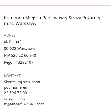
zdjęcie
zdjęcie
3
4
z
z
stopka
Komenda Miejska Państwowej Straży Pożarnej
galerii.
galerii.
m.st. Warszawy
ADRES
ul. Polna 1
00-622 Warszawa
NIP 526 22 60 940
Regon 13292107
KONTAKT
Skontaktuj się z nami
pod numerem:
22 596 73 00
W dni robocze
w godzinach: 07:30 -15:30