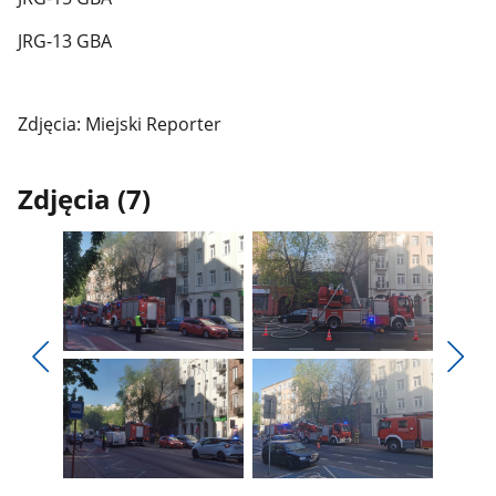
JRG-13 GBA
Zdjęcia: Miejski Reporter
Zdjęcia (7)
Pokaż
Pokaż
zdjęcie
zdjęcie
Pokaż
Poka
1
2
poprzednie
nest
z
z
zdjęcia
zdjęc
galerii.
galerii.
Pokaż
Pokaż