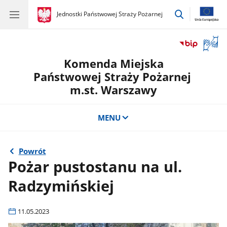
przejdź
gov.pl
Jednostki Państwowej Straży Pożarnej
gov.pl
Jednostki
do
Państwowej
wyszukiwar
Straży
Otwór
Pożarnej
okno
Komenda Miejska
z
tłuma
Państwowej Straży Pożarnej
języka
m.st. Warszawy
migow
MENU
Powrót
Pożar pustostanu na ul.
Radzymińskiej
11.05.2023