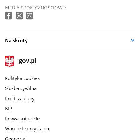
MEDIA SPOŁECZNOŚCIOWE:
Na skróty
stopka
Strona
gov.pl
gov.pl
główna
gov.pl
Polityka cookies
Służba cywilna
Profil zaufany
BIP
Prawa autorskie
Warunki korzystania
Geoportal