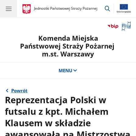
przejdź
gov.pl
Jednostki Państwowej Straży Pożarnej
gov.pl
Jednostki
do
Państwowej
wyszukiwar
Straży
Otwór
Pożarnej
okno
Komenda Miejska
z
tłuma
Państwowej Straży Pożarnej
języka
m.st. Warszawy
migow
MENU
Powrót
Reprezentacja Polski w
futsalu z kpt. Michałem
Klausem w składzie
awansowała na Mistrzostwa