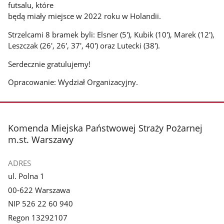
futsalu, które
będą miały miejsce w 2022 roku w Holandii.
Strzelcami 8 bramek byli: Elsner (5'), Kubik (10'), Marek (12'),
Leszczak (26', 26', 37', 40') oraz Lutecki (38').
Serdecznie gratulujemy!
Opracowanie: Wydział Organizacyjny.
stopka
Komenda Miejska Państwowej Straży Pożarnej
m.st. Warszawy
ADRES
ul. Polna 1
00-622 Warszawa
NIP 526 22 60 940
Regon 13292107