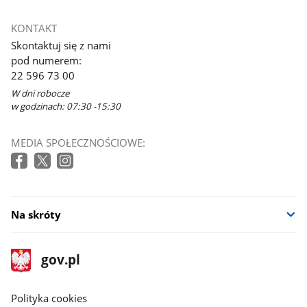
KONTAKT
Skontaktuj się z nami
pod numerem:
22 596 73 00
W dni robocze
w godzinach: 07:30 -15:30
MEDIA SPOŁECZNOŚCIOWE:
Na skróty
stopka
Strona
gov.pl
gov.pl
główna
gov.pl
Polityka cookies