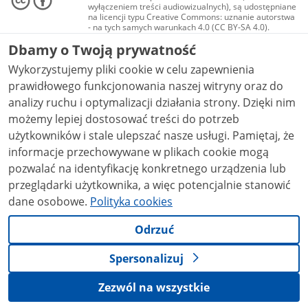
wyłączeniem treści audiowizualnych), są udostępniane
na licencji typu Creative Commons: uznanie autorstwa
- na tych samych warunkach 4.0 (CC BY-SA 4.0).
Materiały audiowizualne, w tym zdjęcia, materiały
Dbamy o Twoją prywatność
audio i wideo, są udostępniane na licencji typu
Creative Commons: uznanie autorstwa użycie
Wykorzystujemy pliki cookie w celu zapewnienia
niekomercyjne - bez utworów zależnych 4.0 (CC BY-
NC-ND 4.0), o ile nie jest to stwierdzone inaczej.
prawidłowego funkcjonowania naszej witryny oraz do
analizy ruchu i optymalizacji działania strony. Dzięki nim
możemy lepiej dostosować treści do potrzeb
użytkowników i stale ulepszać nasze usługi. Pamiętaj, że
informacje przechowywane w plikach cookie mogą
pozwalać na identyfikację konkretnego urządzenia lub
przeglądarki użytkownika, a więc potencjalnie stanowić
dane osobowe.
Polityka cookies
Odrzuć
Spersonalizuj
Zezwól na wszystkie