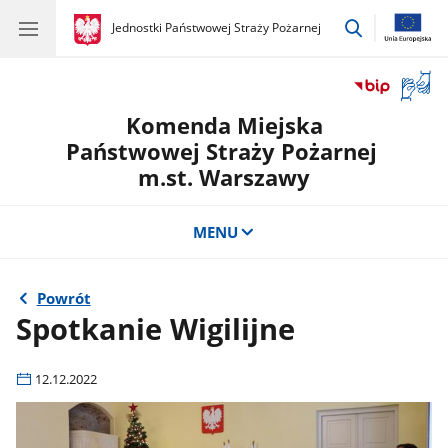
przejdź
gov.pl
Jednostki Państwowej Straży Pożarnej
gov.pl
Jednostki
do
Państwowej
wyszukiwar
Straży
Otwór
Pożarnej
okno
Komenda Miejska
z
tłuma
Państwowej Straży Pożarnej
języka
m.st. Warszawy
migow
MENU
Powrót
Spotkanie Wigilijne
12.12.2022