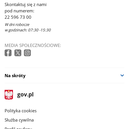
Skontaktuj się z nami
pod numerem:
22 596 73 00
W dni robocze
w godzinach: 07:30 -15:30
MEDIA SPOŁECZNOŚCIOWE:
Na skróty
stopka
Strona
gov.pl
gov.pl
główna
gov.pl
Polityka cookies
Służba cywilna