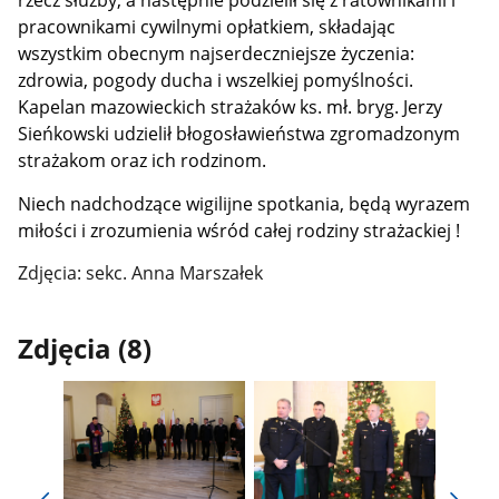
rzecz służby, a następnie podzielił się z ratownikami i
pracownikami cywilnymi opłatkiem, składając
wszystkim obecnym najserdeczniejsze życzenia:
zdrowia, pogody ducha i wszelkiej pomyślności.
Kapelan mazowieckich strażaków ks. mł. bryg. Jerzy
Sieńkowski udzielił błogosławieństwa zgromadzonym
strażakom oraz ich rodzinom.
Niech nadchodzące wigilijne spotkania, będą wyrazem
miłości i zrozumienia wśród całej rodziny strażackiej !
Zdjęcia: sekc. Anna Marszałek
Zdjęcia (8)