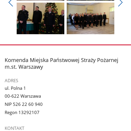
Pokaż
Pokaż
zdjęcie
zdjęcie
Pokaż
Poka
1
2
poprzednie
nest
z
z
zdjęcia
zdjęc
galerii.
galerii.
Pokaż
Pokaż
zdjęcie
zdjęcie
3
4
z
z
stopka
Komenda Miejska Państwowej Straży Pożarnej
galerii.
galerii.
m.st. Warszawy
ADRES
ul. Polna 1
00-622 Warszawa
NIP 526 22 60 940
Regon 13292107
KONTAKT