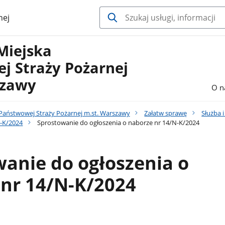
nej
Miejska
j Straży Pożarnej
szawy
O n
aństwowej Straży Pożarnej m.st. Warszawy
Załatw sprawę
Służba i
N-K/2024
Sprostowanie do ogłoszenia o naborze nr 14/N-K/2024
anie do ogłoszenia o
 nr 14/N-K/2024