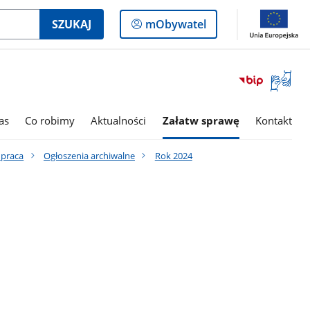
Logowanie
SZUKAJ
mObywatel
do
panelu
Otwórz
okno
z
tłumac
as
Co robimy
Aktualności
Załatw sprawę
Kontakt
języka
migowe
 praca
Ogłoszenia archiwalne
Rok 2024