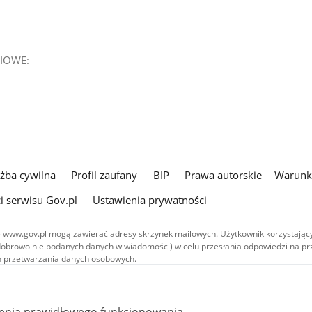
IOWE:
użba cywilna
Profil zaufany
BIP
Prawa autorskie
Warunki
i serwisu Gov.pl
Ustawienia prywatności
 www.gov.pl mogą zawierać adresy skrzynek mailowych. Użytkownik korzystający
dobrowolnie podanych danych w wiadomości) w celu przesłania odpowiedzi na prz
ach przetwarzania danych osobowych.
we publikowane w serwisie (z wyłączeniem treści audiowizualnych), są
 na licencji typu Creative Commons: uznanie autorstwa - na tych samych
 (CC BY-SA 4.0). Materiały audiowizualne, w tym zdjęcia, materiały audio i wideo