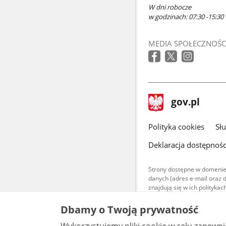
W dni robocze
w godzinach: 07:30 -15:30
MEDIA SPOŁECZNOŚC
stopka
Strona
gov.pl
gov.pl
główna
gov.pl
Polityka cookies
Sł
Deklaracja dostępnośc
Strony dostępne w domenie
danych (adres e-mail oraz 
znajdują się w ich polityk
Treści teksto
Dbamy o Twoją prywatność
udostępniane
warunkach 4.0