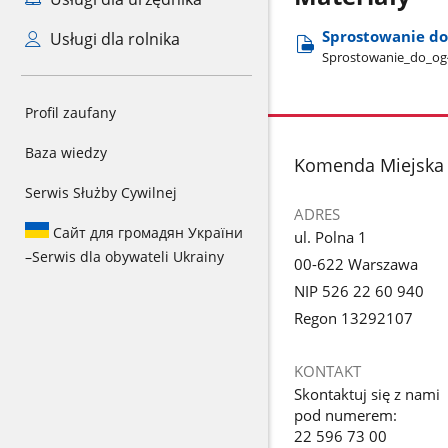
Sprostowanie do
Usługi dla rolnika
Sprostowanie​_do​_ogł
Profil zaufany
Baza wiedzy
stopka
Komenda Miejska 
Serwis Służby Cywilnej
ADRES
Сайт для громадян України
ul. Polna 1
–
Serwis dla obywateli Ukrainy
00-622 Warszawa
NIP 526 22 60 940
Regon 13292107
KONTAKT
Skontaktuj się z nami
pod numerem:
22 596 73 00