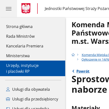
gov.pl
gov.pl
Jednostki Państwowej Straży Pożar
gov.pl
Jednostki
Państwowej
Straży
Komenda 
Pożarnej
gov.pl
Strona główna
Państwowe
Rada Ministrów
m.st. War
Kancelaria Premiera
Komenda Miejska P
Ministerstwa
Ogłoszenie nr 14/
Urzędy, instytucje
Powrót
i placówki RP
Sprostow
naborze
Usługi dla obywatela
Usługi dla przedsiębiorcy
Materiały
Usługi dla urzędnika