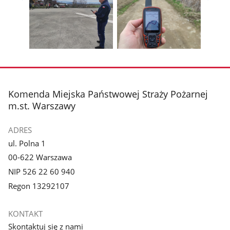
zdjęcie
zdjęcie
Pokaż
Poka
1
2
poprzednie
nest
z
z
zdjęcia
zdjęc
galerii.
galerii.
Pokaż
Pokaż
zdjęcie
zdjęcie
3
4
z
z
stopka
Komenda Miejska Państwowej Straży Pożarnej
galerii.
galerii.
m.st. Warszawy
ADRES
ul. Polna 1
00-622 Warszawa
NIP 526 22 60 940
Regon 13292107
KONTAKT
Skontaktuj się z nami