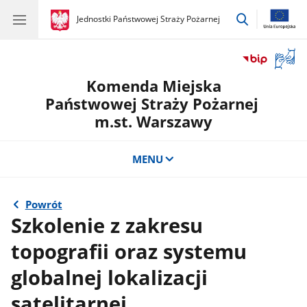
przejdź
gov.pl
Jednostki Państwowej Straży Pożarnej
gov.pl
Jednostki
do
Państwowej
wyszukiwar
Straży
Otwór
Pożarnej
okno
Komenda Miejska
z
tłuma
Państwowej Straży Pożarnej
języka
m.st. Warszawy
migow
MENU
Powrót
Szkolenie z zakresu
topografii oraz systemu
globalnej lokalizacji
satelitarnej