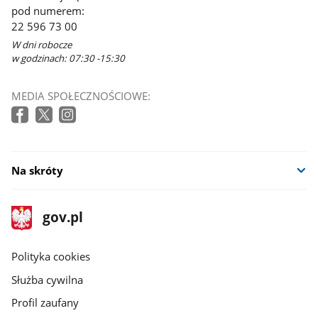
pod numerem:
22 596 73 00
W dni robocze
w godzinach: 07:30 -15:30
MEDIA SPOŁECZNOŚCIOWE:
Na skróty
stopka
Strona
gov.pl
gov.pl
główna
gov.pl
Polityka cookies
Służba cywilna
Profil zaufany