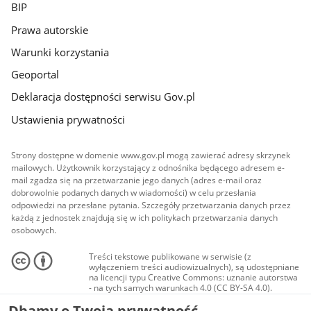
BIP
Prawa autorskie
Warunki korzystania
Geoportal
Deklaracja dostępności serwisu Gov.pl
Ustawienia prywatności
Strony dostępne w domenie www.gov.pl mogą zawierać adresy skrzynek
mailowych. Użytkownik korzystający z odnośnika będącego adresem e-
mail zgadza się na przetwarzanie jego danych (adres e-mail oraz
dobrowolnie podanych danych w wiadomości) w celu przesłania
odpowiedzi na przesłane pytania. Szczegóły przetwarzania danych przez
każdą z jednostek znajdują się w ich politykach przetwarzania danych
osobowych.
Treści tekstowe publikowane w serwisie (z
wyłączeniem treści audiowizualnych), są udostępniane
na licencji typu Creative Commons: uznanie autorstwa
- na tych samych warunkach 4.0 (CC BY-SA 4.0).
Materiały audiowizualne, w tym zdjęcia, materiały
Dbamy o Twoją prywatność
audio i wideo, są udostępniane na licencji typu