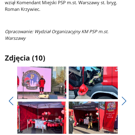
wziął Komendant Miejski PSP m.st. Warszawy st. bryg.
Roman Krzywiec.
Opracowanie: Wydział Organizacyjny KM PSP m.st.
Warszawy
Zdjęcia (10)
Pokaż
Pokaż
zdjęcie
zdjęcie
Pokaż
Poka
1
2
poprzednie
nest
z
z
zdjęcia
zdjęc
galerii.
galerii.