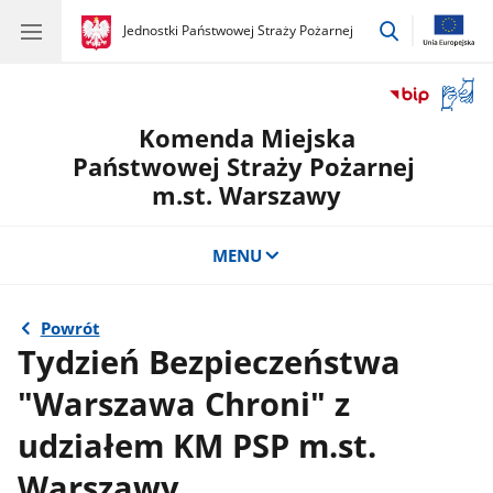
przejdź
gov.pl
Jednostki Państwowej Straży Pożarnej
gov.pl
Jednostki
do
Państwowej
wyszukiwar
Straży
Otwór
Pożarnej
okno
Komenda Miejska
z
tłuma
Państwowej Straży Pożarnej
języka
m.st. Warszawy
migow
MENU
Powrót
Tydzień Bezpieczeństwa
"Warszawa Chroni" z
udziałem KM PSP m.st.
Warszawy