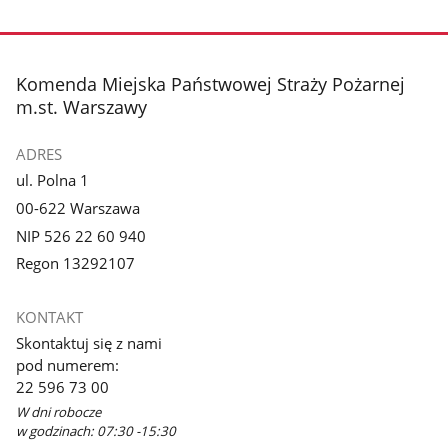
Pokaż
Pokaż
zdjęcie
zdjęcie
3
4
z
z
stopka
Komenda Miejska Państwowej Straży Pożarnej
galerii.
galerii.
m.st. Warszawy
ADRES
ul. Polna 1
00-622 Warszawa
NIP 526 22 60 940
Regon 13292107
KONTAKT
Skontaktuj się z nami
pod numerem:
22 596 73 00
W dni robocze
w godzinach: 07:30 -15:30