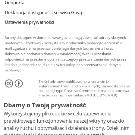
Geoportal
Deklaracja dostępności serwisu Gov.pl
Ustawienia prywatności
Strony dostępne w domenie www.gov.pl mogą zawierać adresy skrzynek
mailowych. Użytkownik korzystający z odnośnika będącego adresem e-
mail zgadza się na przetwarzanie jego danych (adres e-mail oraz
dobrowolnie podanych danych w wiadomości) w celu przesłania
odpowiedzi na przesłane pytania. Szczegóły przetwarzania danych przez
każdą z jednostek znajdują się w ich politykach przetwarzania danych
osobowych.
Treści tekstowe publikowane w serwisie (z
wyłączeniem treści audiowizualnych), są udostępniane
na licencji typu Creative Commons: uznanie autorstwa
- na tych samych warunkach 4.0 (CC BY-SA 4.0).
Materiały audiowizualne, w tym zdjęcia, materiały
Dbamy o Twoją prywatność
audio i wideo, są udostępniane na licencji typu
Creative Commons: uznanie autorstwa użycie
Wykorzystujemy pliki cookie w celu zapewnienia
niekomercyjne - bez utworów zależnych 4.0 (CC BY-
NC-ND 4.0), o ile nie jest to stwierdzone inaczej.
prawidłowego funkcjonowania naszej witryny oraz do
analizy ruchu i optymalizacji działania strony. Dzięki nim