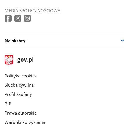
MEDIA SPOŁECZNOŚCIOWE:
Na skróty
stopka
Strona
gov.pl
gov.pl
główna
gov.pl
Polityka cookies
Służba cywilna
Profil zaufany
BIP
Prawa autorskie
Warunki korzystania