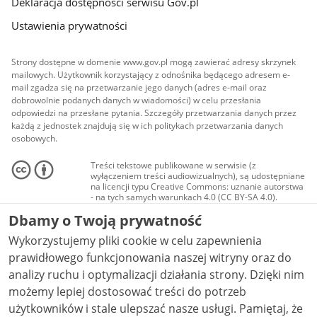
Deklaracja dostępności serwisu Gov.pl
Ustawienia prywatności
Strony dostępne w domenie www.gov.pl mogą zawierać adresy skrzynek
mailowych. Użytkownik korzystający z odnośnika będącego adresem e-
mail zgadza się na przetwarzanie jego danych (adres e-mail oraz
dobrowolnie podanych danych w wiadomości) w celu przesłania
odpowiedzi na przesłane pytania. Szczegóły przetwarzania danych przez
każdą z jednostek znajdują się w ich politykach przetwarzania danych
osobowych.
Treści tekstowe publikowane w serwisie (z
wyłączeniem treści audiowizualnych), są udostępniane
na licencji typu Creative Commons: uznanie autorstwa
- na tych samych warunkach 4.0 (CC BY-SA 4.0).
Materiały audiowizualne, w tym zdjęcia, materiały
Dbamy o Twoją prywatność
audio i wideo, są udostępniane na licencji typu
Creative Commons: uznanie autorstwa użycie
Wykorzystujemy pliki cookie w celu zapewnienia
niekomercyjne - bez utworów zależnych 4.0 (CC BY-
NC-ND 4.0), o ile nie jest to stwierdzone inaczej.
prawidłowego funkcjonowania naszej witryny oraz do
analizy ruchu i optymalizacji działania strony. Dzięki nim
możemy lepiej dostosować treści do potrzeb
użytkowników i stale ulepszać nasze usługi. Pamiętaj, że