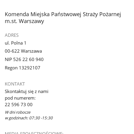
3
4
z
z
stopka
Komenda Miejska Państwowej Straży Pożarnej
galerii.
galerii.
m.st. Warszawy
ADRES
ul. Polna 1
00-622 Warszawa
NIP 526 22 60 940
Regon 13292107
KONTAKT
Skontaktuj się z nami
pod numerem:
22 596 73 00
W dni robocze
w godzinach: 07:30 -15:30
MEDIA SPOŁECZNOŚCIOWE: