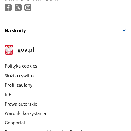
Na skróty
stopka
Strona
gov.pl
gov.pl
główna
gov.pl
Polityka cookies
Służba cywilna
Profil zaufany
BIP
Prawa autorskie
Warunki korzystania
Geoportal