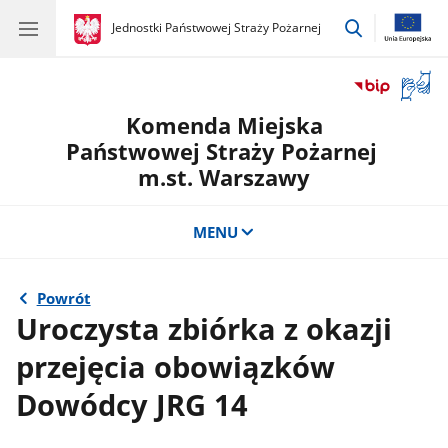
przejdź
gov.pl
Jednostki Państwowej Straży Pożarnej
gov.pl
Jednostki
do
Państwowej
wyszukiwar
Straży
Otwór
Pożarnej
okno
Komenda Miejska
z
tłuma
Państwowej Straży Pożarnej
języka
m.st. Warszawy
migow
MENU
Powrót
Uroczysta zbiórka z okazji
przejęcia obowiązków
Dowódcy JRG 14