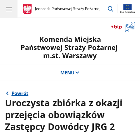
przejdź
gov.pl
Jednostki Państwowej Straży Pożarnej
gov.pl
Jednostki
do
Państwowej
wyszukiwar
Straży
Otwór
Pożarnej
okno
Komenda Miejska
z
tłuma
Państwowej Straży Pożarnej
języka
m.st. Warszawy
migow
MENU
Powrót
Uroczysta zbiórka z okazji
przejęcia obowiązków
Zastępcy Dowódcy JRG 2