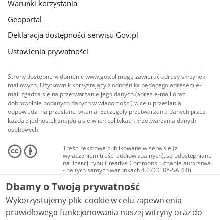
Warunki korzystania
Geoportal
Deklaracja dostępności serwisu Gov.pl
Ustawienia prywatności
Strony dostępne w domenie www.gov.pl mogą zawierać adresy skrzynek
mailowych. Użytkownik korzystający z odnośnika będącego adresem e-
mail zgadza się na przetwarzanie jego danych (adres e-mail oraz
dobrowolnie podanych danych w wiadomości) w celu przesłania
odpowiedzi na przesłane pytania. Szczegóły przetwarzania danych przez
każdą z jednostek znajdują się w ich politykach przetwarzania danych
osobowych.
Treści tekstowe publikowane w serwisie (z
wyłączeniem treści audiowizualnych), są udostępniane
na licencji typu Creative Commons: uznanie autorstwa
- na tych samych warunkach 4.0 (CC BY-SA 4.0).
Materiały audiowizualne, w tym zdjęcia, materiały
Dbamy o Twoją prywatność
audio i wideo, są udostępniane na licencji typu
Creative Commons: uznanie autorstwa użycie
Wykorzystujemy pliki cookie w celu zapewnienia
niekomercyjne - bez utworów zależnych 4.0 (CC BY-
NC-ND 4.0), o ile nie jest to stwierdzone inaczej.
prawidłowego funkcjonowania naszej witryny oraz do