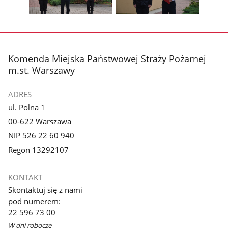
galerii.
galerii.
Pokaż
Pokaż
zdjęcie
zdjęcie
3
4
z
z
stopka
Komenda Miejska Państwowej Straży Pożarnej
galerii.
galerii.
m.st. Warszawy
ADRES
ul. Polna 1
00-622 Warszawa
NIP 526 22 60 940
Regon 13292107
KONTAKT
Skontaktuj się z nami
pod numerem:
22 596 73 00
W dni robocze