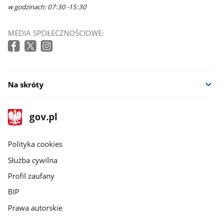
w godzinach: 07:30 -15:30
MEDIA SPOŁECZNOŚCIOWE:
Na skróty
stopka
Strona
gov.pl
gov.pl
główna
gov.pl
Polityka cookies
Służba cywilna
Profil zaufany
BIP
Prawa autorskie