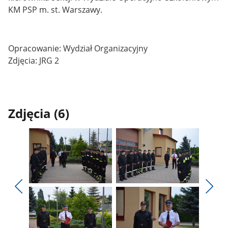
KM PSP m. st. Warszawy.
Opracowanie: Wydział Organizacyjny
Zdjęcia: JRG 2
Zdjęcia (6)
Pokaż
Pokaż
zdjęcie
zdjęcie
Pokaż
Poka
1
2
poprzednie
nest
z
z
zdjęcia
zdjęc