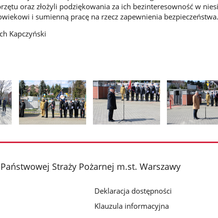
zętu oraz złożyli podziękowania za ich bezinteresowność w nies
wiekowi i sumienną pracę na rzecz zapewnienia bezpieczeństwa
iech Kapczyński
Pokaż
Pokaż
Pokaż
zdjęcie
zdjęcie
zdjęcie
2
3
4
z
z
z
Państwowej Straży Pożarnej m.st. Warszawy
galerii.
galerii.
galerii.
Deklaracja dostępności
Klauzula informacyjna