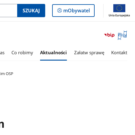
Logowanie
SZUKAJ
mObywatel
do
panelu
Otwórz
okno
z
tłumac
as
Co robimy
Aktualności
Załatw sprawę
Kontakt
języka
migowe
kim OSP
m