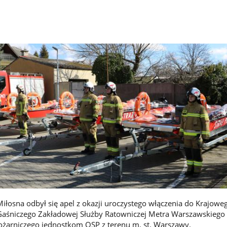
Miłosna odbył się apel z okazji uroczystego włączenia do Krajowe
aśniczego Zakładowej Służby Ratowniczej Metra Warszawskiego 
ożarniczego jednostkom OSP z terenu m. st. Warszawy.