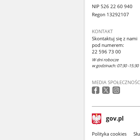
NIP 526 22 60 940
Regon 13292107
KONTAKT
Skontaktuj się z nami
pod numerem:
22 596 73 00
W dni robocze
w godzinach: 07:30 -15:30
MEDIA SPOŁECZNOŚC
stopka
Strona
gov.pl
gov.pl
główna
gov.pl
Polityka cookies
Sł