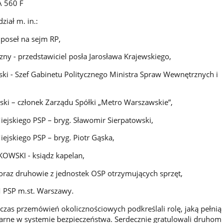
 560 F
ział m. in.:
- poseł na sejm RP,
zny - przedstawiciel posła Jarosława Krajewskiego,
ski - Szef Gabinetu Politycznego Ministra Spraw Wewnętrznych i
ki – członek Zarządu Spółki „Metro Warszawskie”,
ejskiego PSP – bryg. Sławomir Sierpatowski,
ejskiego PSP – bryg. Piotr Gąska,
ŃKOWSKI - ksiądz kapelan,
y oraz druhowie z jednostek OSP otrzymujących sprzęt,
M PSP m.st. Warszawy.
czas przemówień okolicznościowych podkreślali rolę, jaką pełnią
arne w systemie bezpieczeństwa. Serdecznie gratulowali druhom