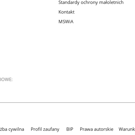
Standardy ochrony małoletnich
Kontakt
MSWiA
IOWE:
użba cywilna
Profil zaufany
BIP
Prawa autorskie
Warunki