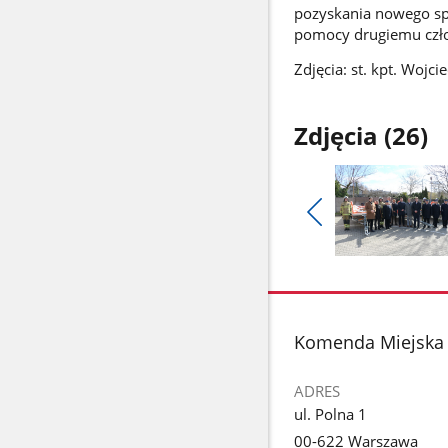
pozyskania nowego spr
pomocy drugiemu czło
Zdjęcia: st. kpt. Wojc
Zdjęcia (26)
Pokaż
poprzednie
Pokaż
zdjęcia
zdjęcie
1
z
stopka
Komenda Miejska 
galerii.
ADRES
ul. Polna 1
00-622 Warszawa