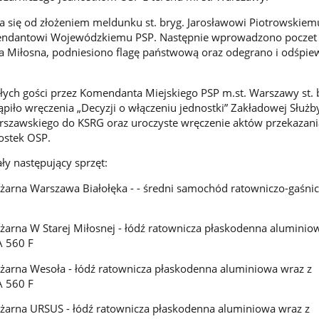
a się od złożeniem meldunku st. bryg. Jarosławowi Piotrowskiem
dantowi Wojewódzkiemu PSP. Następnie wprowadzono poczet
a Miłosna, podniesiono flagę państwową oraz odegrano i odśpi
łych gości przez Komendanta Miejskiego PSP m.st. Warszawy st. 
iło wręczenia „Decyzji o włączeniu jednostki” Zakładowej Służb
rszawskiego do KSRG oraz uroczyste wręczenie aktów przekazani
ostek OSP.
ły następujący sprzęt:
ożarna Warszawa Białołęka - - średni samochód ratowniczo-gaśni
ożarna W Starej Miłosnej - łódź ratownicza płaskodenna aluminio
 560 F
ożarna Wesoła - łódź ratownicza płaskodenna aluminiowa wraz z
 560 F
ożarna URSUS - łódź ratownicza płaskodenna aluminiowa wraz z