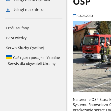
OSP
Usługi dla rolnika
03.04.2023
Profil zaufany
Baza wiedzy
Serwis Służby Cywilnej
Сайт для громадян України
–
Serwis dla obywateli Ukrainy
Na terenie OSP Stara 
Systemu Ratowniczo-G
przekazania sprzętu p