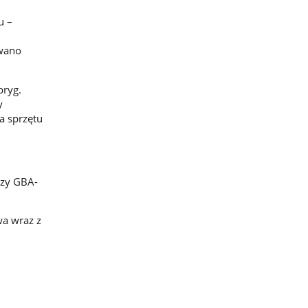
u –
ewano
bryg.
y
a sprzętu
czy GBA-
wa wraz z