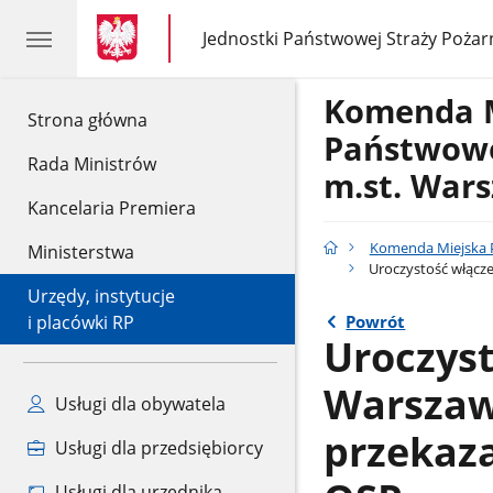
gov.pl
gov.pl
Jednostki Państwowej Straży Pożar
gov.pl
Jednostki
Państwowej
Straży
Komenda 
Pożarnej
gov.pl
Strona główna
Państwowe
Rada Ministrów
m.st. War
Kancelaria Premiera
Komenda Miejska P
Ministerstwa
Uroczystość włącz
Urzędy, instytucje
Powrót
i placówki RP
Uroczyst
Warszaw
Usługi dla obywatela
przekaz
Usługi dla przedsiębiorcy
Usługi dla urzędnika