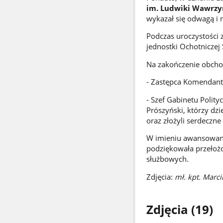
im. Ludwiki Wawrzy
wykazał się odwagą i 
Podczas uroczystości
jednostki Ochotniczej
Na zakończenie obchodó
- Zastępca Komendant
- Szef Gabinetu Poli
Prószyński, którzy dzi
oraz złożyli serdeczne
W imieniu awansowanyc
podziękowała przełoż
służbowych.
Zdjęcia:
mł. kpt. Marc
Zdjęcia (19)