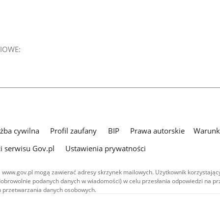
IOWE:
użba cywilna
Profil zaufany
BIP
Prawa autorskie
Warunki
i serwisu Gov.pl
Ustawienia prywatności
 www.gov.pl mogą zawierać adresy skrzynek mailowych. Użytkownik korzystający
dobrowolnie podanych danych w wiadomości) w celu przesłania odpowiedzi na prz
ach przetwarzania danych osobowych.
we publikowane w serwisie (z wyłączeniem treści audiowizualnych), są
 na licencji typu Creative Commons: uznanie autorstwa - na tych samych