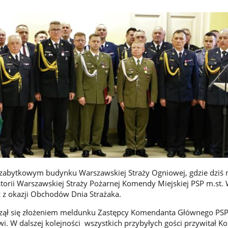
zabytkowym budynku Warszawskiej Straży Ogniowej, gdzie dziś m
storii Warszawskiej Straży Pożarnej Komendy Miejskiej PSP m.st.
ć z okazji Obchodów Dnia Strażaka.
czął się złożeniem meldunku Zastępcy Komendanta Głównego PSP
i. W dalszej kolejności wszystkich przybyłych gości przywitał 