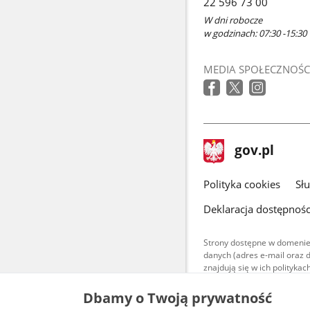
22 596 73 00
W dni robocze
w godzinach: 07:30 -15:30
MEDIA SPOŁECZNOŚC
stopka
Strona
gov.pl
gov.pl
główna
gov.pl
Polityka cookies
Sł
Deklaracja dostępnośc
Strony dostępne w domenie
danych (adres e-mail oraz 
znajdują się w ich polityk
Treści teksto
Dbamy o Twoją prywatność
udostępniane