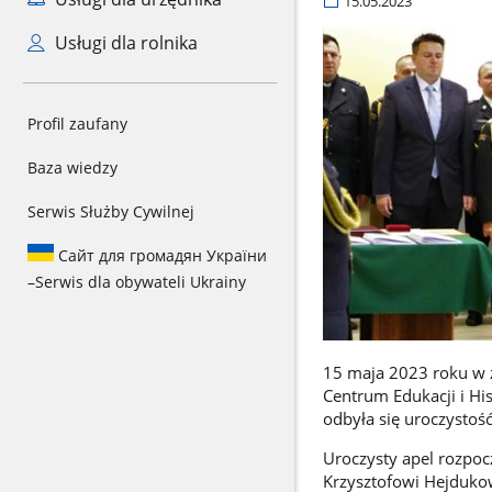
15.05.2023
Usługi dla rolnika
Profil zaufany
Baza wiedzy
Serwis Służby Cywilnej
Сайт для громадян України
–
Serwis dla obywateli Ukrainy
15 maja 2023 roku w 
Centrum Edukacji i Hi
odbyła się uroczystoś
Uroczysty apel rozpo
Krzysztofowi Hejdukow