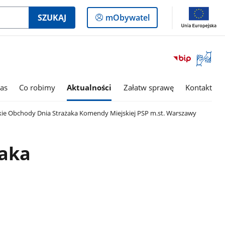
Logowanie
SZUKAJ
mObywatel
do
panelu
Otwórz
okno
z
tłumac
as
Co robimy
Aktualności
Załatw sprawę
Kontakt
języka
migowe
e Obchody Dnia Strażaka Komendy Miejskiej PSP m.st. Warszawy
żaka