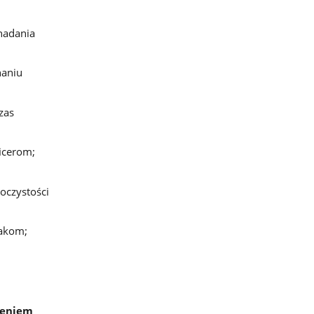
nadania
naniu
zas
icerom;
oczystości
akom;
zeniem