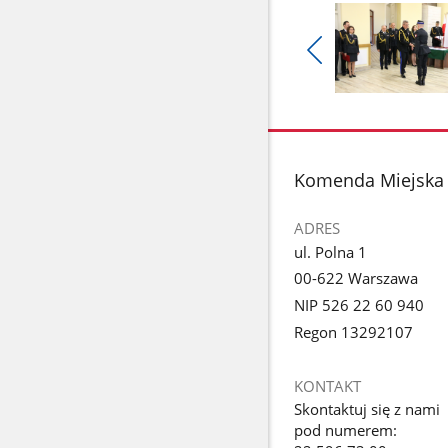
Pokaż
poprzednie
Pokaż
zdjęcia
zdjęcie
1
z
stopka
Komenda Miejska 
galerii.
ADRES
ul. Polna 1
00-622 Warszawa
NIP 526 22 60 940
Regon 13292107
KONTAKT
Skontaktuj się z nami
pod numerem: