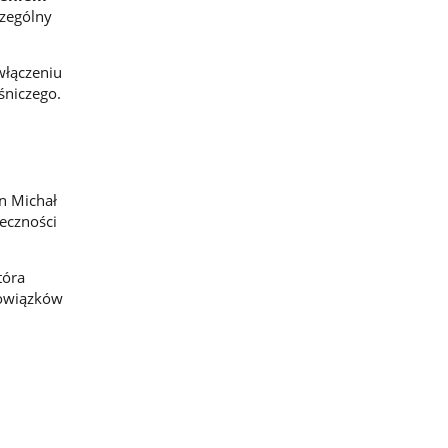
czególny
włączeniu
śniczego.
n Michał
łeczności
tóra
bowiązków