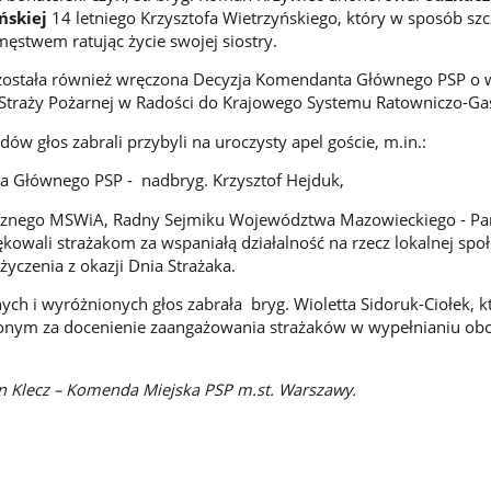
ńskiej
14 letniego Krzysztofa Wietrzyńskiego, który w sposób sz
męstwem ratując życie swojej siostry.
 została również wręczona Decyzja Komendanta Głównego PSP o 
 Straży Pożarnej w Radości do Krajowego Systemu Ratowniczo-Ga
w głos zabrali przybyli na uroczysty apel goście, m.in.:
a Głównego PSP - nadbryg. Krzysztof Hejduk,
tycznego MSWiA, Radny Sejmiku Województwa Mazowieckiego - Pa
ękowali strażakom za wspaniałą działalność na rzecz lokalnej spo
 życzenia z okazji Dnia Strażaka.
h i wyróżnionych głos zabrała bryg. Wioletta Sidoruk-Ciołek, k
onym za docenienie zaangażowania strażaków w wypełnianiu o
in Klecz – Komenda Miejska PSP m.st. Warszawy.