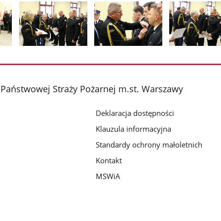
Pokaż
Pokaż
Pokaż
zdjęcie
zdjęcie
zdjęcie
2
3
4
z
z
z
Państwowej Straży Pożarnej m.st. Warszawy
galerii.
galerii.
galerii.
Deklaracja dostępności
Klauzula informacyjna
Standardy ochrony małoletnich
Kontakt
MSWiA