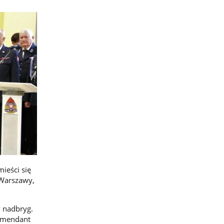
ieści się
 Warszawy,
 nadbryg.
Komendant