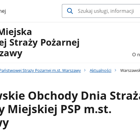
nej
Miejska
j Straży Pożarnej
szawy
O n
aństwowej Straży Pożarnej m.st. Warszawy
Aktualności
Warszawski
skie Obchody Dnia Stra
Miejskiej PSP m.st.
wy