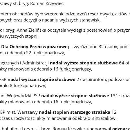
szawy st. bryg. Roman Krzywiec.
tem obchodów było wręczenie odznaczeń resortowych, aktów 
owych oraz decyzji o nadaniu wyższych stanowisk.
dr bryg. Anna Zielińska odczytała wyciągi z postanowień o przyz
iu wyższych stopni:
 Dla Ochrony Przeciwpożarowej
– wyróżniono 32 osoby; podc
nia odebrało 22 funkcjonariuszy,
ętrznych i Administracji
nadał wyższe stopnie służbowe
64 of
akty mianowania odebrało 16 funkcjonariuszy,
 PSP
nadał wyższe stopnie służbowe
27 aspirantom; podczas ur
ało 8 funkcjonariuszy,
ant Wojewódzki PSP
nadał wyższe stopnie służbowe
131 straż
akty mianowania odebrało 16 funkcjonariuszy,
PSP m.st. Warszawy
nadał stopień starszego strażaka
12
czas uroczystości akty mianowania odebrało 8 strażaków.
 bohaterski czyn, st. bryg. Roman Krzywiec uhonorował
odznac