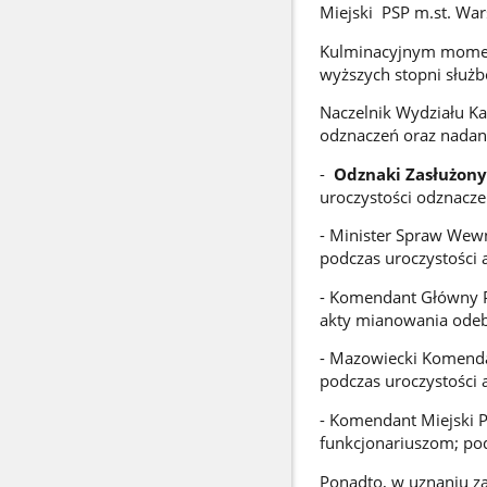
Miejski PSP m.st. War
Kulminacyjnym momen
wyższych stopni służb
Naczelnik Wydziału Ka
odznaczeń oraz nadan
-
Odznaki Zasłużony
uroczystości odznacze
- Minister Spraw Wewn
podczas uroczystości 
- Komendant Główny
akty mianowania odebr
- Mazowiecki Komend
podczas uroczystości 
- Komendant Miejski 
funkcjonariuszom; pod
Ponadto, w uznaniu za