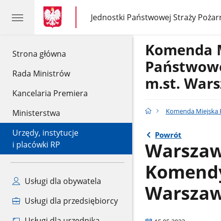
gov.pl
gov.pl
Jednostki Państwowej Straży Pożar
gov.pl
Jednostki
Państwowej
Straży
Komenda 
Pożarnej
gov.pl
Strona główna
Państwowe
Rada Ministrów
m.st. War
Kancelaria Premiera
Komenda Miejska P
Ministerstwa
Urzędy, instytucje
Powrót
Warszaw
i placówki RP
Komendy 
Usługi dla obywatela
Warsza
Usługi dla przedsiębiorcy
Usługi dla urzędnika