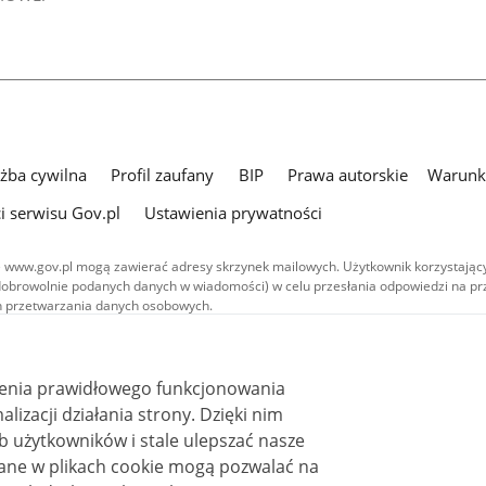
użba cywilna
Profil zaufany
BIP
Prawa autorskie
Warunki
i serwisu Gov.pl
Ustawienia prywatności
 www.gov.pl mogą zawierać adresy skrzynek mailowych. Użytkownik korzystający
dobrowolnie podanych danych w wiadomości) w celu przesłania odpowiedzi na prz
ach przetwarzania danych osobowych.
we publikowane w serwisie (z wyłączeniem treści audiowizualnych), są
 na licencji typu Creative Commons: uznanie autorstwa - na tych samych
 (CC BY-SA 4.0). Materiały audiowizualne, w tym zdjęcia, materiały audio i wideo
ienia prawidłowego funkcjonowania
ane na licencji typu Creative Commons: uznanie autorstwa użycie niekomercyjne 
ależnych 4.0 (CC BY-NC-ND 4.0), o ile nie jest to stwierdzone inaczej.
i działania strony. Dzięki nim
 użytkowników i stale ulepszać nasze