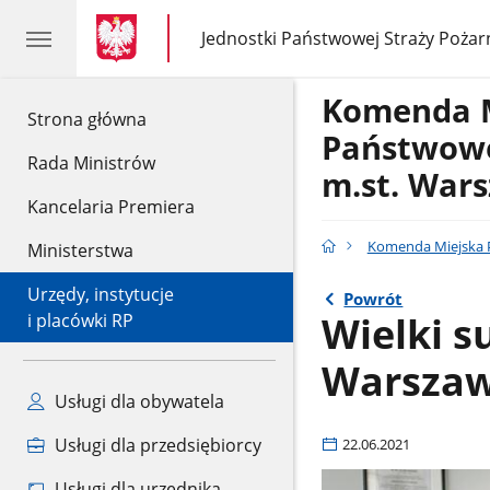
gov.pl
gov.pl
Jednostki Państwowej Straży Pożar
gov.pl
Jednostki
Państwowej
Straży
Komenda 
Pożarnej
gov.pl
Strona główna
Państwowe
Rada Ministrów
m.st. War
Kancelaria Premiera
Komenda Miejska P
Ministerstwa
Urzędy, instytucje
Powrót
Wielki s
i placówki RP
Warszaw
Usługi dla obywatela
Usługi dla przedsiębiorcy
22.06.2021
Usługi dla urzędnika