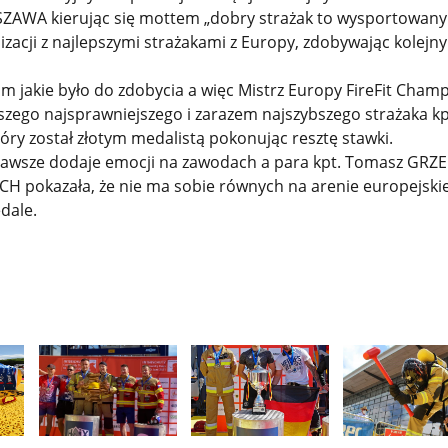
AWA kierując się mottem „dobry strażak to wysportowany 
lizacji z najlepszymi strażakami z Europy, zdobywając kolejny
m jakie było do zdobycia a więc Mistrz Europy FireFit Cham
szego najsprawniejszego i zarazem najszybszego strażaka kp
óry został złotym medalistą pokonując resztę stawki.
awsze dodaje emocji na zawodach a para kpt. Tomasz GRZE
ACH pokazała, że nie ma sobie równych na arenie europejskie
dale.
Pokaż
Pokaż
Pokaż