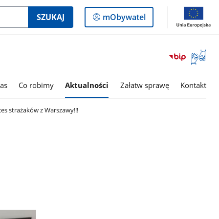
Logowanie
SZUKAJ
mObywatel
do
panelu
Otwórz
okno
z
tłumac
as
Co robimy
Aktualności
Załatw sprawę
Kontakt
języka
migowe
ces strażaków z Warszawy!!!