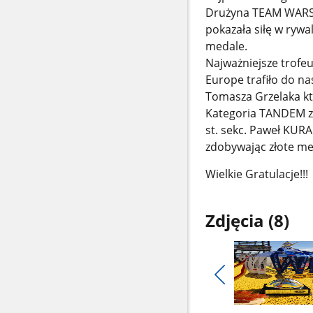
Drużyna TEAM WARSZ
pokazała siłę w rywa
medale.
Najważniejsze trofeu
Europe trafiło do na
Tomasza Grzelaka kt
Kategoria TANDEM z
st. sekc. Paweł KUR
zdobywając złote me
Wielkie Gratulacje!!!
Zdjęcia (8)
Pokaż
poprzednie
Pokaż