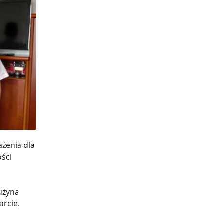
żenia dla
ości
użyna
rcie,