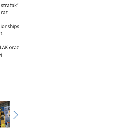
strażak”
 raz
pionships
t.
LAK oraz
j
Pokaż
nestępne