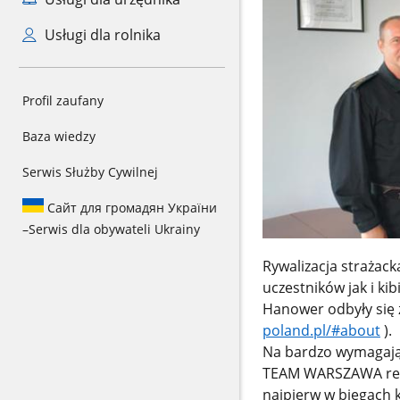
Usługi dla rolnika
Profil zaufany
Baza wiedzy
Serwis Służby Cywilnej
Сайт для громадян України
–
Serwis dla obywateli Ukrainy
Rywalizacja strażac
uczestników jak i ki
Hanower odbyły się 
poland.pl/#about
).
Na bardzo wymagając
TEAM WARSZAWA repr
najpierw w biegach k