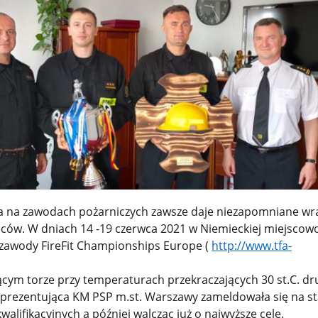
ka na zawodach pożarniczych zawsze daje niezapomniane wra
biców. W dniach 14 -19 czerwca 2021 w Niemieckiej miejscow
zawody FireFit Championships Europe (
http://www.tfa-
ym torze przy temperaturach przekraczających 30 st.C. dr
ezentująca KM PSP m.st. Warszawy zameldowała się na sta
walifikacyjnych a później walcząc już o najwyższe cele.