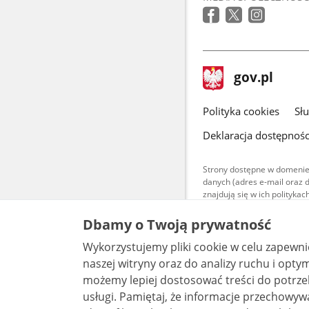
stopka
Strona
gov.pl
gov.pl
główna
gov.pl
Polityka cookies
Sł
Deklaracja dostępnośc
Strony dostępne w domenie
danych (adres e-mail oraz 
znajdują się w ich polityk
Treści teksto
Dbamy o Twoją prywatność
udostępniane
warunkach 4.0
Wykorzystujemy pliki cookie w celu zapewn
są udostępni
bez utworów z
naszej witryny oraz do analizy ruchu i optymalizacj
możemy lepiej dostosować treści do potrzeb
usługi. Pamiętaj, że informacje przechowywane w plikach cookie mogą pozwalać na