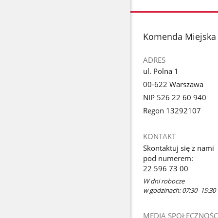
zdjęcia
zdjęcie
1
z
stopka
Komenda Miejska 
galerii.
ADRES
ul. Polna 1
00-622 Warszawa
NIP 526 22 60 940
Regon 13292107
KONTAKT
Skontaktuj się z nami
pod numerem:
22 596 73 00
W dni robocze
w godzinach: 07:30 -15:30
MEDIA SPOŁECZNOŚC