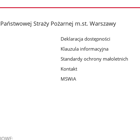
zdjęcie
zdjęcie
zdjęcie
2
3
4
z
z
z
Państwowej Straży Pożarnej m.st. Warszawy
galerii.
galerii.
galerii.
Deklaracja dostępności
Klauzula informacyjna
Standardy ochrony małoletnich
Kontakt
MSWiA
IOWE: