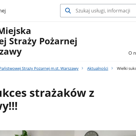
nej
Miejska
j Straży Pożarnej
szawy
O n
aństwowej Straży Pożarnej m.st. Warszawy
Aktualności
Wielki suk
ukces strażaków z
y!!!