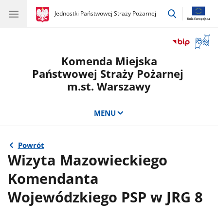
przejdź
gov.pl
Jednostki Państwowej Straży Pożarnej
gov.pl
Jednostki
do
Państwowej
wyszukiwar
Straży
Otwór
Pożarnej
okno
Komenda Miejska
z
tłuma
Państwowej Straży Pożarnej
języka
m.st. Warszawy
migow
MENU
Powrót
Wizyta Mazowieckiego
Komendanta
Wojewódzkiego PSP w JRG 8