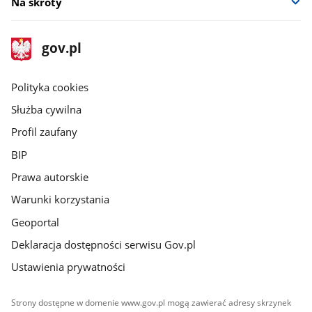
Na skróty
stopka
Strona
gov.pl
gov.pl
główna
gov.pl
Polityka cookies
Służba cywilna
Profil zaufany
BIP
Prawa autorskie
Warunki korzystania
Geoportal
Deklaracja dostępności serwisu Gov.pl
Ustawienia prywatności
Strony dostępne w domenie www.gov.pl mogą zawierać adresy skrzynek