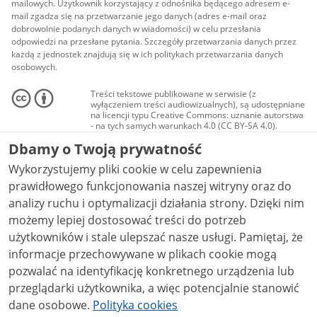
mailowych. Użytkownik korzystający z odnośnika będącego adresem e-
mail zgadza się na przetwarzanie jego danych (adres e-mail oraz
dobrowolnie podanych danych w wiadomości) w celu przesłania
odpowiedzi na przesłane pytania. Szczegóły przetwarzania danych przez
każdą z jednostek znajdują się w ich politykach przetwarzania danych
osobowych.
Treści tekstowe publikowane w serwisie (z
wyłączeniem treści audiowizualnych), są udostępniane
na licencji typu Creative Commons: uznanie autorstwa
- na tych samych warunkach 4.0 (CC BY-SA 4.0).
Materiały audiowizualne, w tym zdjęcia, materiały
Dbamy o Twoją prywatność
audio i wideo, są udostępniane na licencji typu
Creative Commons: uznanie autorstwa użycie
Wykorzystujemy pliki cookie w celu zapewnienia
niekomercyjne - bez utworów zależnych 4.0 (CC BY-
NC-ND 4.0), o ile nie jest to stwierdzone inaczej.
prawidłowego funkcjonowania naszej witryny oraz do
analizy ruchu i optymalizacji działania strony. Dzięki nim
możemy lepiej dostosować treści do potrzeb
użytkowników i stale ulepszać nasze usługi. Pamiętaj, że
informacje przechowywane w plikach cookie mogą
pozwalać na identyfikację konkretnego urządzenia lub
przeglądarki użytkownika, a więc potencjalnie stanowić
dane osobowe.
Polityka cookies