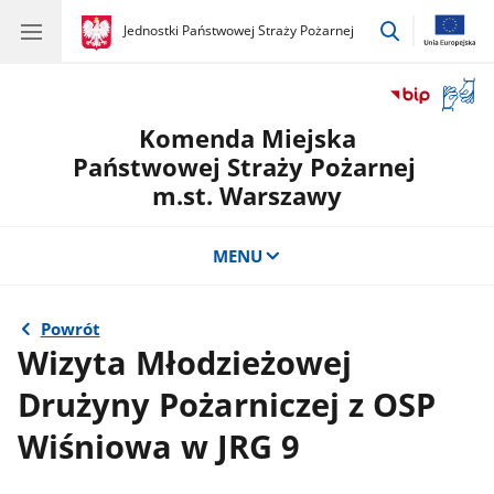
przejdź
gov.pl
Jednostki Państwowej Straży Pożarnej
gov.pl
Jednostki
do
Państwowej
wyszukiwar
Straży
Otwór
Pożarnej
okno
Komenda Miejska
z
tłuma
Państwowej Straży Pożarnej
języka
m.st. Warszawy
migow
MENU
Powrót
Wizyta Młodzieżowej
Drużyny Pożarniczej z OSP
Wiśniowa w JRG 9