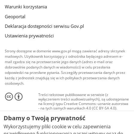
Warunki korzystania
Geoportal
Deklaracja dostępności serwisu Gov.pl
Ustawienia prywatności
Strony dostępne w domenie www.gov.pl mogą zawierać adresy skrzynek
mailowych. Użytkownik korzystający z odnośnika będącego adresem e-
mail zgadza się na przetwarzanie jego danych (adres e-mail oraz
dobrowolnie podanych danych w wiadomości) w celu przesłania
odpowiedzi na przesłane pytania. Szczegóły przetwarzania danych przez
każdą z jednostek znajdują się w ich politykach przetwarzania danych
osobowych.
Treści tekstowe publikowane w serwisie (z
wyłączeniem treści audiowizualnych), są udostępniane
na licencji typu Creative Commons: uznanie autorstwa
- na tych samych warunkach 4.0 (CC BY-SA 4.0).
Materiały audiowizualne, w tym zdjęcia, materiały
Dbamy o Twoją prywatność
audio i wideo, są udostępniane na licencji typu
Creative Commons: uznanie autorstwa użycie
Wykorzystujemy pliki cookie w celu zapewnienia
niekomercyjne - bez utworów zależnych 4.0 (CC BY-
NC-ND 4.0), o ile nie jest to stwierdzone inaczej.
prawidłowego funkcjonowania naszej witryny oraz do