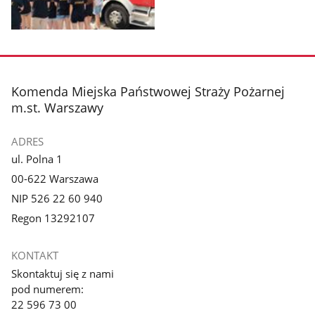
Pokaż
zdjęcie
3
z
stopka
Komenda Miejska Państwowej Straży Pożarnej
galerii.
m.st. Warszawy
ADRES
ul. Polna 1
00-622 Warszawa
NIP 526 22 60 940
Regon 13292107
KONTAKT
Skontaktuj się z nami
pod numerem:
22 596 73 00