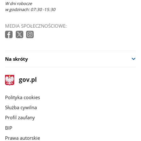
W dni robocze
w godzinach: 07:30 -15:30
MEDIA SPOŁECZNOŚCIOWE:
Na skróty
stopka
Strona
gov.pl
gov.pl
główna
gov.pl
Polityka cookies
Służba cywilna
Profil zaufany
BIP
Prawa autorskie