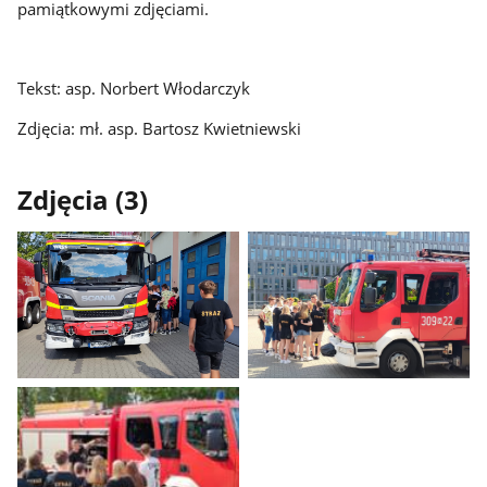
pamiątkowymi zdjęciami.
Tekst: asp. Norbert Włodarczyk
Zdjęcia: mł. asp. Bartosz Kwietniewski
Zdjęcia (3)
Pokaż
Pokaż
zdjęcie
zdjęcie
1
2
z
z
galerii.
galerii.