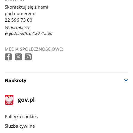
Skontaktuj się z nami
pod numerem:
22 596 73 00
W dni robocze
w godzinach: 07:30 -15:30
MEDIA SPOŁECZNOŚCIOWE:
Na skróty
stopka
Strona
gov.pl
gov.pl
główna
gov.pl
Polityka cookies
Służba cywilna