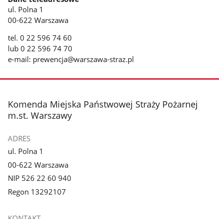
ul. Polna 1
00-622 Warszawa
tel. 0 22 596 74 60
lub 0 22 596 74 70
e-mail: prewencja@warszawa-straz.pl
stopka
Komenda Miejska Państwowej Straży Pożarnej
m.st. Warszawy
ADRES
ul. Polna 1
00-622 Warszawa
NIP 526 22 60 940
Regon 13292107
KONTAKT