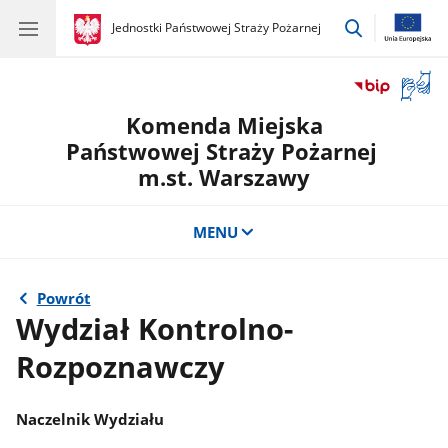
przejdź
gov.pl
Jednostki Państwowej Straży Pożarnej
gov.pl
Jednostki
do
Państwowej
wyszukiwar
Straży
Otwór
Pożarnej
okno
Komenda Miejska
z
tłuma
Państwowej Straży Pożarnej
języka
m.st. Warszawy
migow
MENU
Powrót
Wydział Kontrolno-
Rozpoznawczy
Naczelnik Wydziału