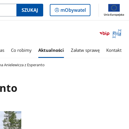
Logowanie
SZUKAJ
mObywatel
do
panelu
Otwórz
okno
z
tłumac
as
Co robimy
Aktualności
Załatw sprawę
Kontakt
języka
migowe
 Anielewicza z Esperanto
anto