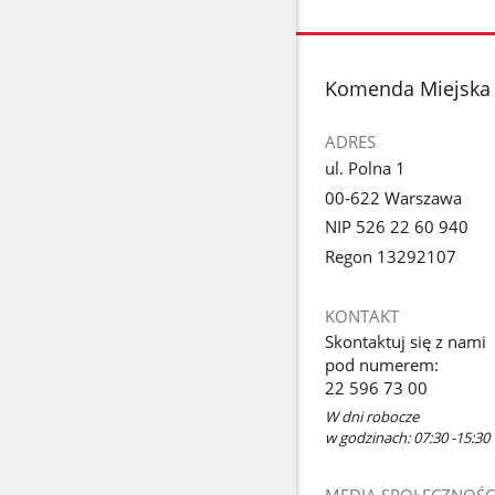
Pokaż
zdjęcie
1
z
stopka
Komenda Miejska 
galerii.
ADRES
ul. Polna 1
00-622 Warszawa
NIP 526 22 60 940
Regon 13292107
KONTAKT
Skontaktuj się z nami
pod numerem:
22 596 73 00
W dni robocze
w godzinach: 07:30 -15:30