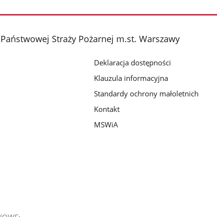
Pokaż
Pokaż
zdjęcie
zdjęcie
2
3
z
z
Państwowej Straży Pożarnej m.st. Warszawy
galerii.
galerii.
Deklaracja dostępności
Klauzula informacyjna
Standardy ochrony małoletnich
Kontakt
MSWiA