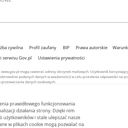
IOWE:
użba cywilna
Profil zaufany
BIP
Prawa autorskie
Warunki
i serwisu Gov.pl
Ustawienia prywatności
 www.gov.pl mogą zawierać adresy skrzynek mailowych. Użytkownik korzystający
dobrowolnie podanych danych w wiadomości) w celu przesłania odpowiedzi na prz
ach przetwarzania danych osobowych.
we publikowane w serwisie (z wyłączeniem treści audiowizualnych), są
 na licencji typu Creative Commons: uznanie autorstwa - na tych samych
 (CC BY-SA 4.0). Materiały audiowizualne, w tym zdjęcia, materiały audio i wideo
ienia prawidłowego funkcjonowania
ane na licencji typu Creative Commons: uznanie autorstwa użycie niekomercyjne 
ależnych 4.0 (CC BY-NC-ND 4.0), o ile nie jest to stwierdzone inaczej.
i działania strony. Dzięki nim
 użytkowników i stale ulepszać nasze