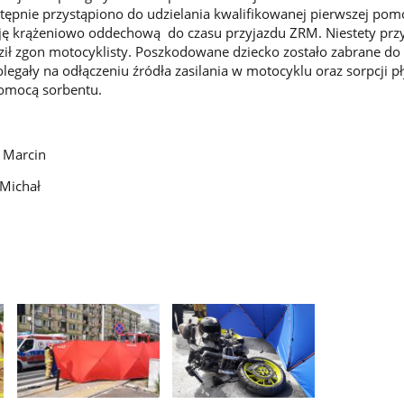
ępnie przystąpiono do udzielania kwalifikowanej pierwszej pomo
cję krążeniowo oddechową do czasu przyjazdu ZRM. Niestety prz
ził zgon motocyklisty. Poszkodowane dziecko zostało zabrane do s
olegały na odłączeniu źródła zasilania w motocyklu oraz sorpcji 
pomocą sorbentu.
a Marcin
 Michał