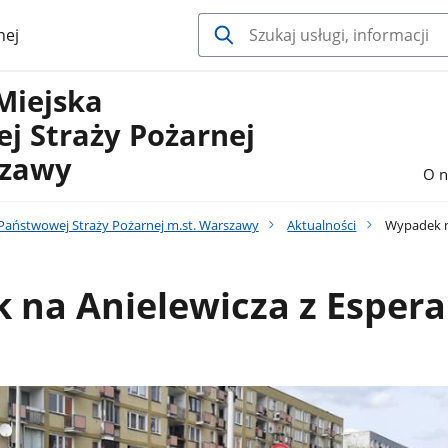
nej
Miejska
j Straży Pożarnej
szawy
O n
aństwowej Straży Pożarnej m.st. Warszawy
Aktualności
Wypadek na
 na Anielewicza z Esper