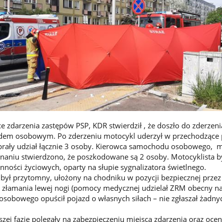
e zdarzenia zastępów PSP, KDR stwierdził , że doszło do zderzeni
em osobowym. Po zderzeniu motocykl uderzył w przechodzące 
 brały udział łącznie 3 osoby. Kierowca samochodu osobowego, 
znaniu stwierdzono, że poszkodowane są 2 osoby. Motocyklista b
nności życiowych, oparty na słupie sygnalizatora świetlnego.
ył przytomny, ułożony na chodniku w pozycji bezpiecznej przez
 złamania lewej nogi (pomocy medycznej udzielał ZRM obecny na
obowego opuścił pojazd o własnych siłach – nie zgłaszał żadny
szej fazie polegały na zabezpieczeniu miejsca zdarzenia oraz oce