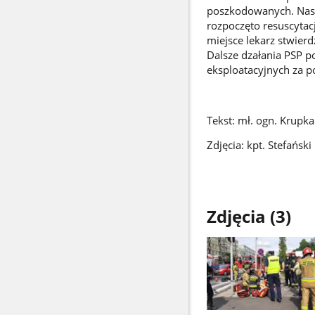
poszkodowanych. Nast
rozpoczęto resuscyta
miejsce lekarz stwierd
Dalsze dzałania PSP p
eksploatacyjnych za 
Tekst: mł. ogn. Krupk
Zdjęcia: kpt. Stefański
Zdjęcia (3)