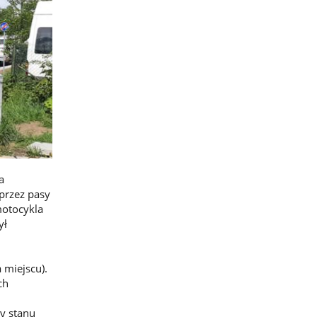
a
przez pasy
motocykla
ył
 miejscu).
ch
ny stanu