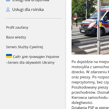
Usługi dla rolnika
Profil zaufany
Baza wiedzy
Serwis Służby Cywilnej
Сайт для громадян України
Po dojeździe na miejsc
–
Serwis dla obywateli Ukrainy
motocykla z samochod
dziecko. W zdarzeniu
oraz pieszy. Po rozpo
nieprzytomny, bez czy
Poszkodowany pieszy b
przechodniów. Doznał
Kierowca samochodu os
dolegliwości.
Działania PSP w pierw