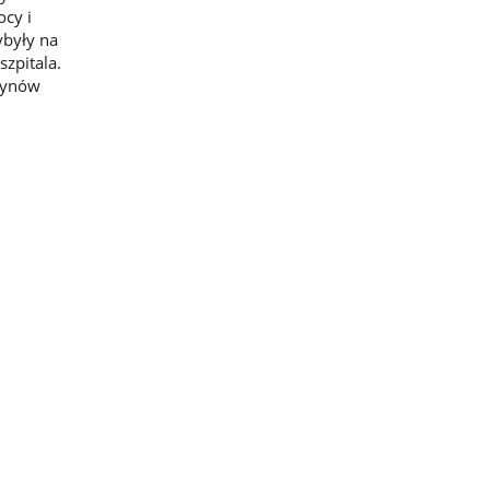
cy i
ybyły na
zpitala.
płynów