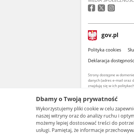
MEDIA SPOŁECZNOŚC
stopka
Strona
gov.pl
gov.pl
główna
gov.pl
Polityka cookies
Sł
Deklaracja dostępnośc
Strony dostępne w domenie
danych (adres e-mail oraz 
znajdują się w ich polityk
Treści teksto
Dbamy o Twoją prywatność
udostępniane
warunkach 4.0
Wykorzystujemy pliki cookie w celu zapewn
są udostępni
bez utworów z
naszej witryny oraz do analizy ruchu i optymalizacj
możemy lepiej dostosować treści do potrzeb
usługi. Pamiętaj, że informacje przechowywane w plikach cookie mogą pozwalać na