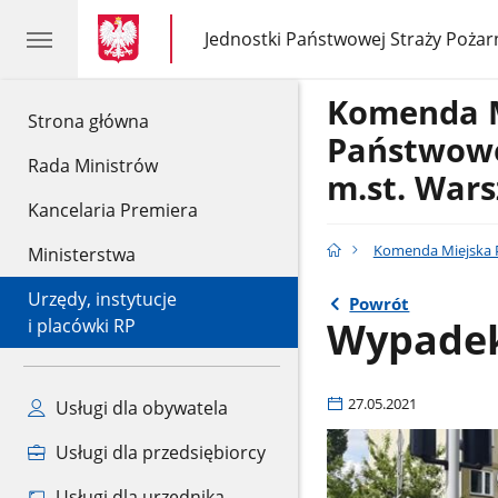
gov.pl
gov.pl
Jednostki Państwowej Straży Pożar
gov.pl
Jednostki
Państwowej
Straży
Komenda 
Pożarnej
gov.pl
Strona główna
Państwowe
Rada Ministrów
m.st. War
Kancelaria Premiera
Komenda Miejska P
Ministerstwa
Urzędy, instytucje
Powrót
Wypadek
i placówki RP
27.05.2021
Usługi dla obywatela
Usługi dla przedsiębiorcy
Usługi dla urzędnika