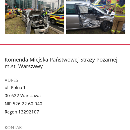
Pokaż
Pokaż
zdjęcie
zdjęcie
1
2
z
z
stopka
Komenda Miejska Państwowej Straży Pożarnej
galerii.
galerii.
m.st. Warszawy
ADRES
ul. Polna 1
00-622 Warszawa
NIP 526 22 60 940
Regon 13292107
KONTAKT