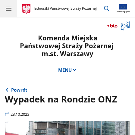
przejdź
gov.pl
Jednostki Państwowej Straży Pożarnej
gov.pl
Jednostki
do
Państwowej
wyszukiwar
Straży
Otwór
Pożarnej
okno
Komenda Miejska
z
tłuma
Państwowej Straży Pożarnej
języka
m.st. Warszawy
migow
MENU
Powrót
Wypadek na Rondzie ONZ
23.10.2023