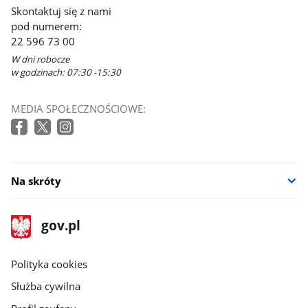
Skontaktuj się z nami
pod numerem:
22 596 73 00
W dni robocze
w godzinach: 07:30 -15:30
MEDIA SPOŁECZNOŚCIOWE:
Na skróty
stopka
Strona
gov.pl
gov.pl
główna
gov.pl
Polityka cookies
Służba cywilna