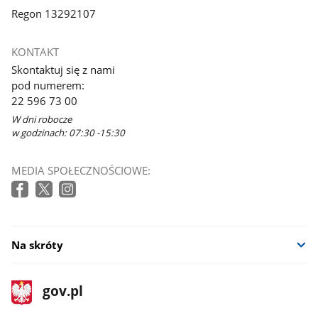
Regon 13292107
KONTAKT
Skontaktuj się z nami
pod numerem:
22 596 73 00
W dni robocze
w godzinach: 07:30 -15:30
MEDIA SPOŁECZNOŚCIOWE:
Na skróty
stopka
Strona
gov.pl
gov.pl
główna