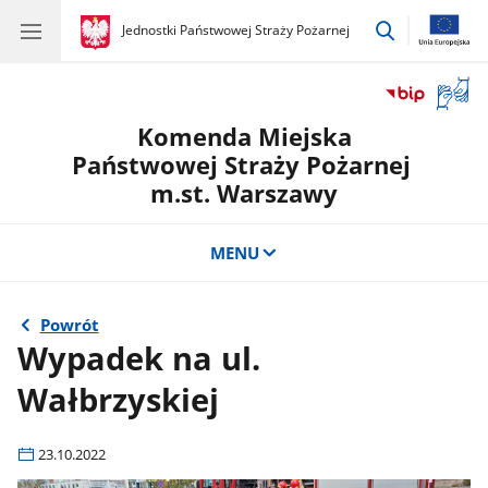
przejdź
gov.pl
Jednostki Państwowej Straży Pożarnej
gov.pl
Jednostki
do
Państwowej
wyszukiwar
Straży
Otwór
Pożarnej
okno
Komenda Miejska
z
tłuma
Państwowej Straży Pożarnej
języka
m.st. Warszawy
migow
MENU
Powrót
Wypadek na ul.
Wałbrzyskiej
23.10.2022