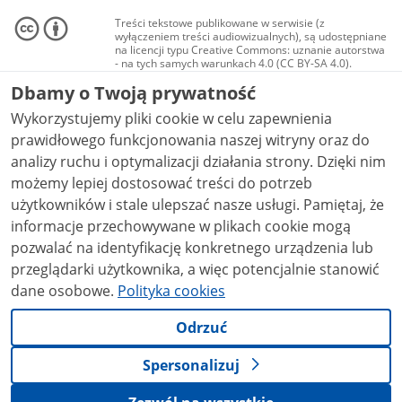
Treści tekstowe publikowane w serwisie (z
wyłączeniem treści audiowizualnych), są udostępniane
na licencji typu Creative Commons: uznanie autorstwa
- na tych samych warunkach 4.0 (CC BY-SA 4.0).
Materiały audiowizualne, w tym zdjęcia, materiały
Dbamy o Twoją prywatność
audio i wideo, są udostępniane na licencji typu
Creative Commons: uznanie autorstwa użycie
Wykorzystujemy pliki cookie w celu zapewnienia
niekomercyjne - bez utworów zależnych 4.0 (CC BY-
NC-ND 4.0), o ile nie jest to stwierdzone inaczej.
prawidłowego funkcjonowania naszej witryny oraz do
analizy ruchu i optymalizacji działania strony. Dzięki nim
możemy lepiej dostosować treści do potrzeb
użytkowników i stale ulepszać nasze usługi. Pamiętaj, że
informacje przechowywane w plikach cookie mogą
pozwalać na identyfikację konkretnego urządzenia lub
przeglądarki użytkownika, a więc potencjalnie stanowić
dane osobowe.
Polityka cookies
Odrzuć
Spersonalizuj