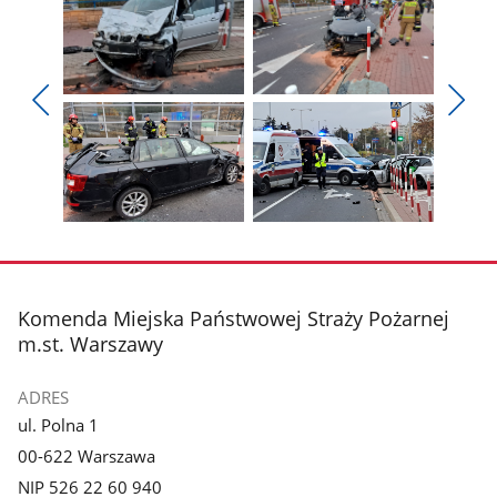
Pokaż
Pokaż
zdjęcie
zdjęcie
Pokaż
Poka
1
2
poprzednie
nest
z
z
zdjęcia
zdjęc
galerii.
galerii.
Pokaż
Pokaż
zdjęcie
zdjęcie
3
4
z
z
stopka
Komenda Miejska Państwowej Straży Pożarnej
galerii.
galerii.
m.st. Warszawy
ADRES
ul. Polna 1
00-622 Warszawa
NIP 526 22 60 940