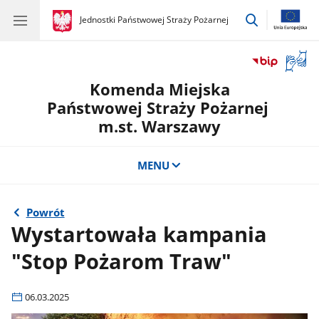
przejdź
gov.pl
Jednostki Państwowej Straży Pożarnej
gov.pl
Jednostki
do
Państwowej
wyszukiwar
Straży
Otwór
Pożarnej
okno
Komenda Miejska
z
tłuma
Państwowej Straży Pożarnej
języka
m.st. Warszawy
migow
MENU
Powrót
Wystartowała kampania
"Stop Pożarom Traw"
06.03.2025