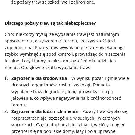
że pożary traw są szkodliwe i zabronione.
Dlaczego pożary traw są tak niebezpieczne?
Choć niektórzy myślą, że wypalanie traw jest naturalnym
sposobem na „oczyszczenie” terenu, rzeczywistość jest
zupełnie inna. Pożary traw wywołane przez człowieka mogą
szybko wymknąć się spod kontroli, prowadząc do niszczenia
lokalnej flory i fauny, a także do zagrożeń dla ludzi i ich
mienia. Oto główne skutki wypalania traw:
Zagrożenie dla środowiska
– W wyniku pożaru ginie wiele
drobnych organizmów, roślin i zwierząt. Ponadto
wypalanie traw degraduje glebę, prowadząc do jej
jałowienia, co wpływa negatywnie na bioróżnorodność
terenu.
Zagrożenie dla ludzi i ich mienia
– Pożary traw szybko się
rozprzestrzeniają, szczególnie w suchych i wietrznych
warunkach. Często dochodzi do sytuacji, w których ogień
przenosi się na pobliskie domy, lasy i pola uprawne,