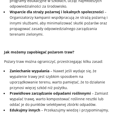
programy edukacyjne w szkołach, ucząc najmłodszych
odpowiedzialności za środowisko.
Wsparcie dla straży pożarnej i lokalnych społeczności
–
Organizatorzy kampanii współpracują ze strażą pożarną i
innymi służbami, aby minimalizować skutki pożarów oraz
propagować zasady odpowiedzialnego zarządzania
terenami zielonymi.
Jak możemy zapobiegać pożarom traw?
Pożary traw można ograniczyć, przestrzegając kilku zasad:
Zaniechanie wypalania
– Nawet jeśli wydaje się, że
wypalenie trawy jest szybkim sposobem na
uporządkowanie terenu, warto pamiętać, że to działanie
przynosi więcej szkód niż pożytku.
Prawidłowe zarządzanie odpadami roślinnymi
– Zamiast
wypalać trawę, warto kompostować roślinne resztki lub
oddać je do punktów selektywnej zbiórki odpadów.
Edukujmy innych
– Przekazujmy wiedzę i przypominajmy,