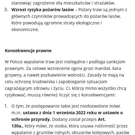
stanowiąc zagrożenie dla mieszkańców i strażaków.
Wzrost ryzyka pożarów lasów
– Pożary traw są jednym z
głównych czynników prowadzących do pożarów lasów,
które powodują ogromne straty ekologiczne i
ekonomiczne.
Konsekwencje prawne
W Polsce wypalanie traw jest nielegalne i podlega sankcjom
prawnym. Za celowe wzniecenie ognia grozi mandat, kara
grzywny, a nawet pozbawienie wolności. Zasady te mają na
celu ochronę środowiska i zapobieganie sytuacjom
zagrażającym zdrowiu i życiu. Ci, którzy mimo wszystko chcą
ryzykować, muszą również liczyć się z konsekwencjami:
O tym, że postępowanie takie jest niedozwolone mówi
m.in.
ustawa z dnia
1 września 2022 roku w ustawie o
ochronie przyrody.
Dodany został przepis
Art.
130a.,
który mówi, że osoba, która usuwa roślinność przez
wypalanie z gruntów rolnych, obszarów kolejowych, pasów