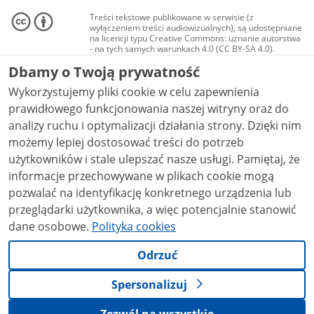
Treści tekstowe publikowane w serwisie (z
wyłączeniem treści audiowizualnych), są udostępniane
na licencji typu Creative Commons: uznanie autorstwa
- na tych samych warunkach 4.0 (CC BY-SA 4.0).
Materiały audiowizualne, w tym zdjęcia, materiały
Dbamy o Twoją prywatność
audio i wideo, są udostępniane na licencji typu
Creative Commons: uznanie autorstwa użycie
Wykorzystujemy pliki cookie w celu zapewnienia
niekomercyjne - bez utworów zależnych 4.0 (CC BY-
NC-ND 4.0), o ile nie jest to stwierdzone inaczej.
prawidłowego funkcjonowania naszej witryny oraz do
analizy ruchu i optymalizacji działania strony. Dzięki nim
możemy lepiej dostosować treści do potrzeb
użytkowników i stale ulepszać nasze usługi. Pamiętaj, że
informacje przechowywane w plikach cookie mogą
pozwalać na identyfikację konkretnego urządzenia lub
przeglądarki użytkownika, a więc potencjalnie stanowić
dane osobowe.
Polityka cookies
Odrzuć
Spersonalizuj