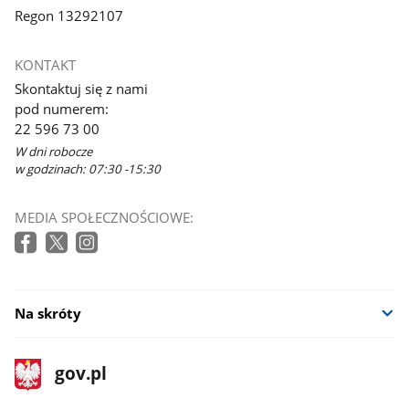
Regon 13292107
KONTAKT
Skontaktuj się z nami
pod numerem:
22 596 73 00
W dni robocze
w godzinach: 07:30 -15:30
MEDIA SPOŁECZNOŚCIOWE:
Na skróty
stopka
Strona
gov.pl
gov.pl
główna