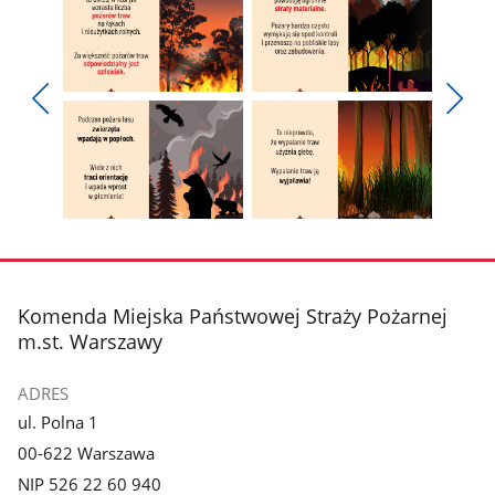
Pokaż
Pokaż
zdjęcie
zdjęcie
Pokaż
Poka
1
2
poprzednie
nest
z
z
zdjęcia
zdjęc
galerii.
galerii.
Pokaż
Pokaż
zdjęcie
zdjęcie
3
4
z
z
stopka
Komenda Miejska Państwowej Straży Pożarnej
galerii.
galerii.
m.st. Warszawy
ADRES
ul. Polna 1
00-622 Warszawa
NIP 526 22 60 940