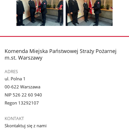
zdjęcie
zdjęcie
Pokaż
Poka
1
2
poprzednie
nest
z
z
zdjęcia
zdjęc
galerii.
galerii.
Pokaż
Pokaż
zdjęcie
zdjęcie
3
4
z
z
stopka
Komenda Miejska Państwowej Straży Pożarnej
galerii.
galerii.
m.st. Warszawy
ADRES
ul. Polna 1
00-622 Warszawa
NIP 526 22 60 940
Regon 13292107
KONTAKT
Skontaktuj się z nami