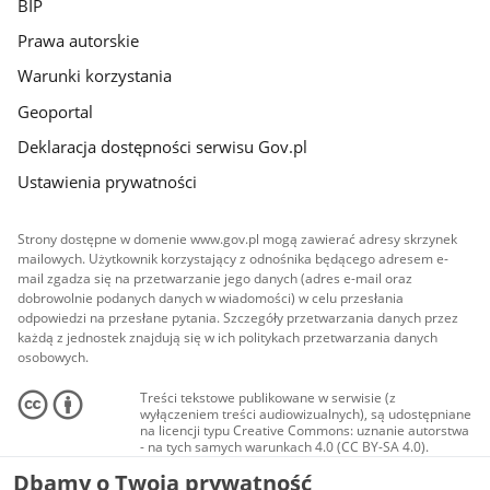
BIP
Prawa autorskie
Warunki korzystania
Geoportal
Deklaracja dostępności serwisu Gov.pl
Ustawienia prywatności
Strony dostępne w domenie www.gov.pl mogą zawierać adresy skrzynek
mailowych. Użytkownik korzystający z odnośnika będącego adresem e-
mail zgadza się na przetwarzanie jego danych (adres e-mail oraz
dobrowolnie podanych danych w wiadomości) w celu przesłania
odpowiedzi na przesłane pytania. Szczegóły przetwarzania danych przez
każdą z jednostek znajdują się w ich politykach przetwarzania danych
osobowych.
Treści tekstowe publikowane w serwisie (z
wyłączeniem treści audiowizualnych), są udostępniane
na licencji typu Creative Commons: uznanie autorstwa
- na tych samych warunkach 4.0 (CC BY-SA 4.0).
Materiały audiowizualne, w tym zdjęcia, materiały
Dbamy o Twoją prywatność
audio i wideo, są udostępniane na licencji typu