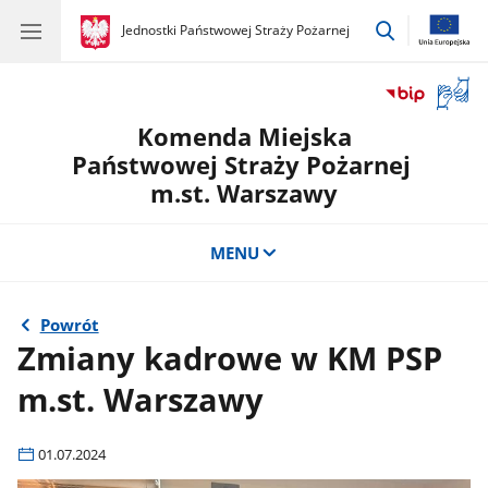
przejdź
gov.pl
Jednostki Państwowej Straży Pożarnej
gov.pl
Jednostki
do
Państwowej
wyszukiwar
Straży
Otwór
Pożarnej
okno
Komenda Miejska
z
tłuma
Państwowej Straży Pożarnej
języka
m.st. Warszawy
migow
MENU
Powrót
Zmiany kadrowe w KM PSP
m.st. Warszawy
01.07.2024