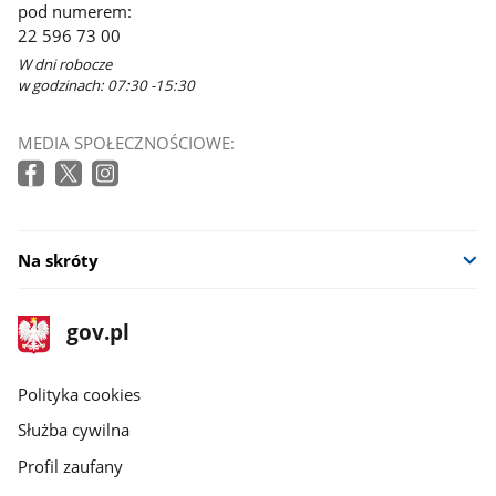
pod numerem:
22 596 73 00
W dni robocze
w godzinach: 07:30 -15:30
MEDIA SPOŁECZNOŚCIOWE:
Na skróty
stopka
Strona
gov.pl
gov.pl
główna
gov.pl
Polityka cookies
Służba cywilna
Profil zaufany