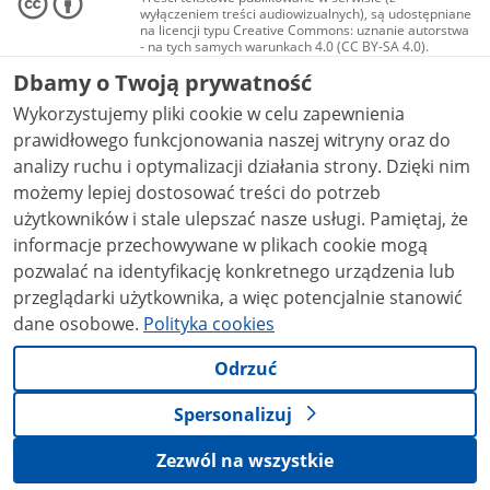
wyłączeniem treści audiowizualnych), są udostępniane
na licencji typu Creative Commons: uznanie autorstwa
- na tych samych warunkach 4.0 (CC BY-SA 4.0).
Materiały audiowizualne, w tym zdjęcia, materiały
Dbamy o Twoją prywatność
audio i wideo, są udostępniane na licencji typu
Creative Commons: uznanie autorstwa użycie
Wykorzystujemy pliki cookie w celu zapewnienia
niekomercyjne - bez utworów zależnych 4.0 (CC BY-
NC-ND 4.0), o ile nie jest to stwierdzone inaczej.
prawidłowego funkcjonowania naszej witryny oraz do
analizy ruchu i optymalizacji działania strony. Dzięki nim
możemy lepiej dostosować treści do potrzeb
użytkowników i stale ulepszać nasze usługi. Pamiętaj, że
informacje przechowywane w plikach cookie mogą
pozwalać na identyfikację konkretnego urządzenia lub
przeglądarki użytkownika, a więc potencjalnie stanowić
dane osobowe.
Polityka cookies
Odrzuć
Spersonalizuj
Zezwól na wszystkie