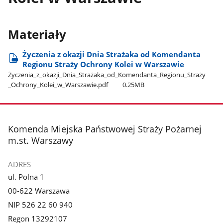
Materiały
Życzenia z okazji Dnia Strażaka od Komendanta
Regionu Straży Ochrony Kolei w Warszawie
Życzenia​_z​_okazji​_Dnia​_Strażaka​_od​_Komendanta​_Regionu​_Straży​
_Ochrony​_Kolei​_w​_Warszawie.pdf
0.25MB
stopka
Komenda Miejska Państwowej Straży Pożarnej
m.st. Warszawy
ADRES
ul. Polna 1
00-622 Warszawa
NIP 526 22 60 940
Regon 13292107