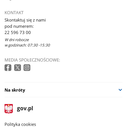
KONTAKT
Skontaktuj się z nami
pod numerem:
22 596 73 00
W dni robocze
w godzinach: 07:30 -15:30
MEDIA SPOŁECZNOŚCIOWE:
Na skróty
stopka
Strona
gov.pl
gov.pl
główna
gov.pl
Polityka cookies