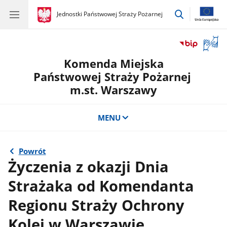
przejdź
gov.pl
Jednostki Państwowej Straży Pożarnej
gov.pl
Jednostki
do
Państwowej
wyszukiwar
Straży
Otwór
Pożarnej
okno
Komenda Miejska
z
tłuma
Państwowej Straży Pożarnej
języka
m.st. Warszawy
migow
MENU
Powrót
Życzenia z okazji Dnia
Strażaka od Komendanta
Regionu Straży Ochrony
Kolei w Warszawie