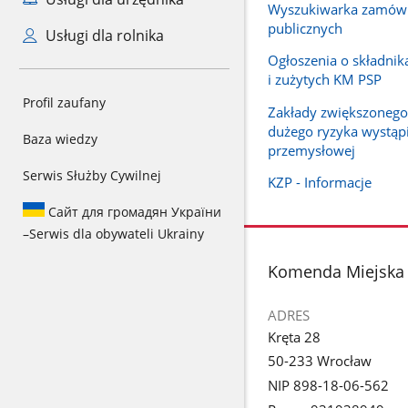
Wyszukiwarka zamów
publicznych
Usługi dla rolnika
Ogłoszenia o składni
i zużytych KM PSP
Profil zaufany
Zakłady zwiększonego
dużego ryzyka wystąpi
Baza wiedzy
przemysłowej
Serwis Służby Cywilnej
KZP - Informacje
Сайт для громадян України
–
Serwis dla obywateli Ukrainy
stopka
Komenda Miejska 
ADRES
Kręta 28
50-233 Wrocław
NIP 898-18-06-562