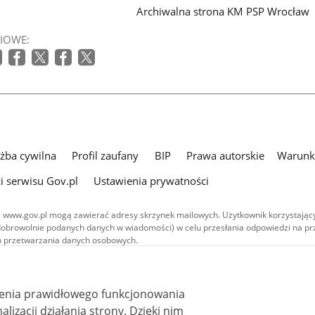
Archiwalna strona KM PSP Wrocław
IOWE:
użba cywilna
Profil zaufany
BIP
Prawa autorskie
Warunki
i serwisu Gov.pl
Ustawienia prywatności
 www.gov.pl mogą zawierać adresy skrzynek mailowych. Użytkownik korzystający
dobrowolnie podanych danych w wiadomości) w celu przesłania odpowiedzi na prz
ach przetwarzania danych osobowych.
we publikowane w serwisie (z wyłączeniem treści audiowizualnych), są
 na licencji typu Creative Commons: uznanie autorstwa - na tych samych
 (CC BY-SA 4.0). Materiały audiowizualne, w tym zdjęcia, materiały audio i wideo
ienia prawidłowego funkcjonowania
ane na licencji typu Creative Commons: uznanie autorstwa użycie niekomercyjne 
ależnych 4.0 (CC BY-NC-ND 4.0), o ile nie jest to stwierdzone inaczej.
i działania strony. Dzięki nim