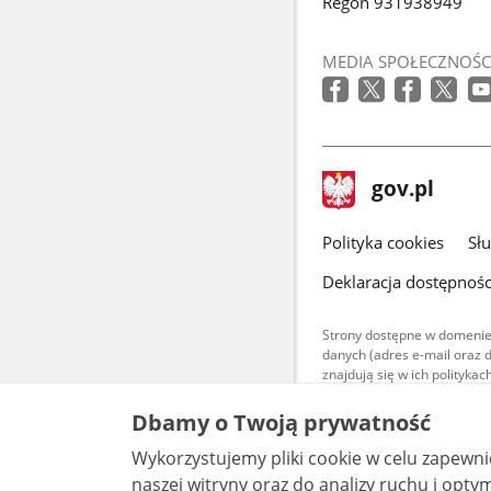
Regon 931938949
MEDIA SPOŁECZNOŚC
stopka
Strona
gov.pl
gov.pl
główna
gov.pl
Polityka cookies
Sł
Deklaracja dostępnośc
Strony dostępne w domenie
danych (adres e-mail oraz 
znajdują się w ich polityk
Treści teksto
Dbamy o Twoją prywatność
udostępniane
warunkach 4.0
Wykorzystujemy pliki cookie w celu zapewn
są udostępni
bez utworów z
naszej witryny oraz do analizy ruchu i optymalizacj