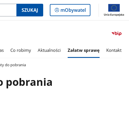
Logowanie
SZUKAJ
mObywatel
do
panelu
as
Co robimy
Aktualności
Załatw sprawę
Kontakt
y do pobrania
 pobrania