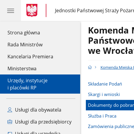
gov.pl
gov.pl
Jednostki Państwowej Straży Pożar
gov.pl
Jednostki
Państwowej
Straży
Komenda 
Pożarnej
gov.pl
Strona główna
Państwowe
Rada Ministrów
we Wrocła
Kancelaria Premiera
Komenda Miejska P
Ministerstwa
Urzędy, instytucje
Składanie Podań
i placówki RP
Skargi i wnioski
Dokumenty do pobran
Usługi dla obywatela
Służba i Praca
Usługi dla przedsiębiorcy
Zamówienia publiczn
Usługi dla urzędnika