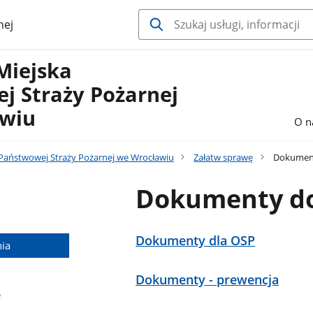
nej
Miejska
j Straży Pożarnej
wiu
O n
aństwowej Straży Pożarnej we Wrocławiu
Załatw sprawę
Dokument
Dokumenty do
Dokumenty dla OSP
ia
Dokumenty - prewencja
e