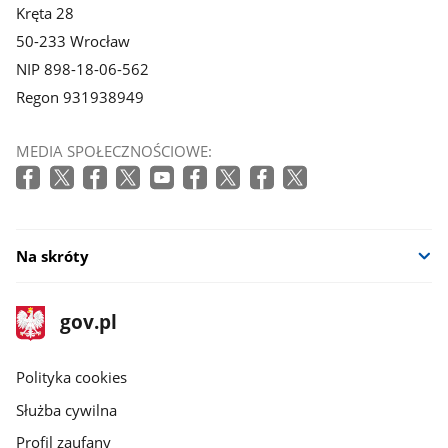
Kręta 28
50-233 Wrocław
NIP 898-18-06-562
Regon 931938949
MEDIA SPOŁECZNOŚCIOWE:
Na skróty
stopka
Strona
gov.pl
gov.pl
główna
gov.pl
Polityka cookies
Służba cywilna
Profil zaufany