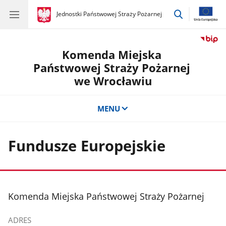
przejdź
gov.pl
Jednostki Państwowej Straży Pożarnej
gov.pl
Jednostki
do
Państwowej
wyszukiwar
Straży
Pożarnej
Komenda Miejska
Państwowej Straży Pożarnej
we Wrocławiu
MENU
Fundusze Europejskie
stopka
Komenda Miejska Państwowej Straży Pożarnej
ADRES