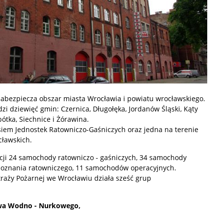
bezpiecza obszar miasta Wrocławia i powiatu wrocławskiego.
i dziewięć gmin: Czernica, Długołęka, Jordanów Śląski, Kąty
ótka, Siechnice i Żórawina.
siem Jednostek Ratowniczo-Gaśniczych oraz jedna na terenie
ławskich.
cji 24 samochody ratowniczo - gaśniczych, 34 samochody
poznania ratowniczego, 11 samochodów operacyjnych.
raży Pożarnej we Wrocławiu działa sześć grup
twa Wodno - Nurkowego,