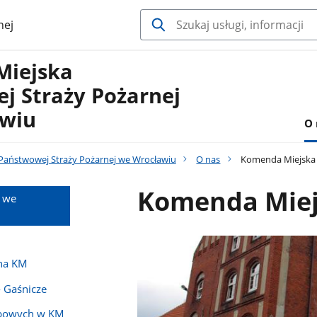
nej
Miejska
j Straży Pożarnej
wiu
O 
aństwowej Straży Pożarnej we Wrocławiu
O nas
Komenda Miejska 
Komenda Miej
 we
jna KM
- Gaśnicze
bowych w KM