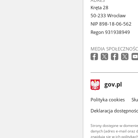
ADRES
Kręta 28
50-233 Wrocław
NIP 898-18-06-562
Regon 931938949
MEDIA SPOŁECZNOŚC
stopka
Strona
gov.pl
gov.pl
główna
gov.pl
Polityka cookies
Sł
Deklaracja dostępnośc
Strony dostępne w domenie
danych (adres e-mail oraz 
znajdują się w ich polityk