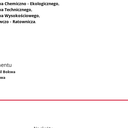
wa Chemiczno - Ekologicznego,
wa Technicznego,
twa Wysokościowego,
wczo - Ratownicza
.
mentu
mil Bokwa
kwa