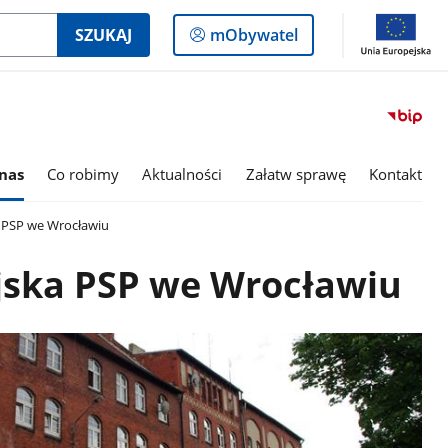
Logowanie
SZUKAJ
mObywatel
do
panelu
nas
Co robimy
Aktualności
Załatw sprawę
Kontakt
PSP we Wrocławiu
ska PSP we Wrocławiu