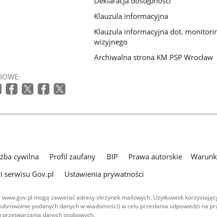
Deklaracja dostępności
Klauzula informacyjna
Klauzula informacyjna dot. monitori
wizyjnego
Archiwalna strona KM PSP Wrocław
IOWE:
użba cywilna
Profil zaufany
BIP
Prawa autorskie
Warunki
i serwisu Gov.pl
Ustawienia prywatności
 www.gov.pl mogą zawierać adresy skrzynek mailowych. Użytkownik korzystający
dobrowolnie podanych danych w wiadomości) w celu przesłania odpowiedzi na prz
ach przetwarzania danych osobowych.