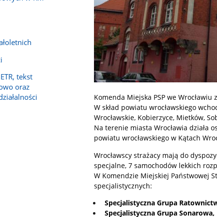
łoletnich
i
ETR, tekst
owo oraz
działalności
Komenda Miejska PSP we Wrocławiu za
W skład powiatu wrocławskiego wchodz
Wrocławskie, Kobierzyce, Mietków, Sob
Na terenie miasta Wrocławia działa o
powiatu wrocławskiego w Kątach Wroc
Wrocławscy strażacy mają do dyspozy
specjalne, 7 samochodów lekkich roz
W Komendzie Miejskiej Państwowej St
specjalistycznych:
Specjalistyczna Grupa Ratownic
Specjalistyczna Grupa Sonarowa,