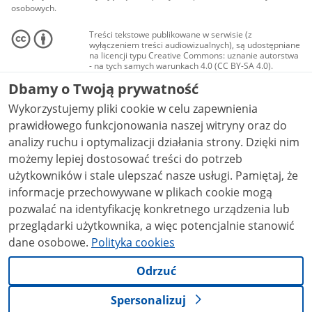
osobowych.
Treści tekstowe publikowane w serwisie (z
wyłączeniem treści audiowizualnych), są udostępniane
na licencji typu Creative Commons: uznanie autorstwa
- na tych samych warunkach 4.0 (CC BY-SA 4.0).
Materiały audiowizualne, w tym zdjęcia, materiały
Dbamy o Twoją prywatność
audio i wideo, są udostępniane na licencji typu
Creative Commons: uznanie autorstwa użycie
Wykorzystujemy pliki cookie w celu zapewnienia
niekomercyjne - bez utworów zależnych 4.0 (CC BY-
NC-ND 4.0), o ile nie jest to stwierdzone inaczej.
prawidłowego funkcjonowania naszej witryny oraz do
analizy ruchu i optymalizacji działania strony. Dzięki nim
możemy lepiej dostosować treści do potrzeb
użytkowników i stale ulepszać nasze usługi. Pamiętaj, że
informacje przechowywane w plikach cookie mogą
pozwalać na identyfikację konkretnego urządzenia lub
przeglądarki użytkownika, a więc potencjalnie stanowić
dane osobowe.
Polityka cookies
Odrzuć
Spersonalizuj