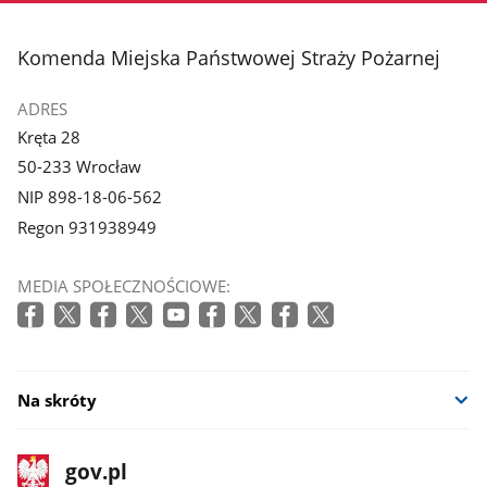
stopka
Komenda Miejska Państwowej Straży Pożarnej
ADRES
Kręta 28
50-233 Wrocław
NIP 898-18-06-562
Regon 931938949
MEDIA SPOŁECZNOŚCIOWE:
Na skróty
stopka
Strona
gov.pl
gov.pl