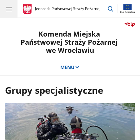
przejdź
gov.pl
Jednostki Państwowej Straży Pożarnej
gov.pl
Jednostki
do
Państwowej
wyszukiwar
Straży
Pożarnej
Komenda Miejska
Państwowej Straży Pożarnej
we Wrocławiu
MENU
Grupy specjalistyczne