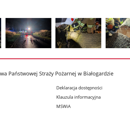
Pokaż
Pokaż
Pokaż
zdjęcie
zdjęcie
zdjęcie
2
3
4
z
z
z
a Państwowej Straży Pożarnej w Białogardzie
galerii.
galerii.
galerii.
Deklaracja dostępności
Klauzula informacyjna
MSWiA