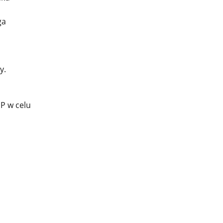
ga
y.
P w celu