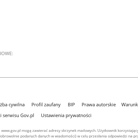
IOWE:
użba cywilna
Profil zaufany
BIP
Prawa autorskie
Warunki
i serwisu Gov.pl
Ustawienia prywatności
 www.gov.pl mogą zawierać adresy skrzynek mailowych. Użytkownik korzystający
dobrowolnie podanych danych w wiadomości) w celu przesłania odpowiedzi na prz