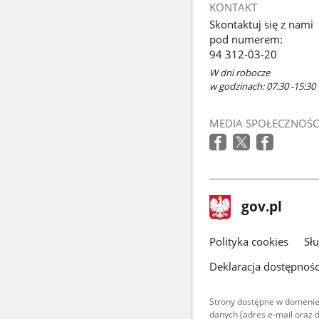
KONTAKT
Skontaktuj się z nami
pod numerem:
94 312-03-20
W dni robocze
w godzinach: 07:30 -15:30
MEDIA SPOŁECZNOŚC
stopka
Strona
gov.pl
gov.pl
główna
gov.pl
Polityka cookies
Sł
Deklaracja dostępnośc
Strony dostępne w domenie
danych (adres e-mail oraz 