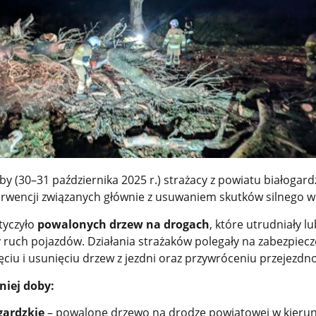
by (30–31 października 2025 r.) strażacy z powiatu białogard
terwencji związanych głównie z usuwaniem skutków silnego w
tyczyło
powalonych drzew na drogach
, które utrudniały lu
y ruch pojazdów. Działania strażaków polegały na zabezpiec
ęciu i usunięciu drzew z jezdni oraz przywróceniu przejezdno
niej doby:
gardzkie
– powalone drzewo na drodze powiatowej w kieru