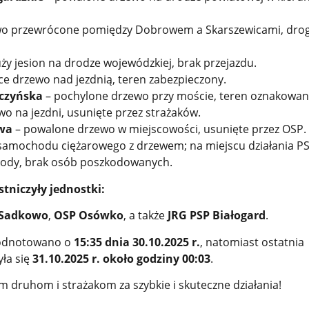
wo przewrócone pomiędzy Dobrowem a Skarszewicami, dro
ży jesion na drodze wojewódzkiej, brak przejazdu.
ce drzewo nad jezdnią, teren zabezpieczony.
łczyńska
– pochylone drzewo przy moście, teren oznakowan
wo na jezdni, usunięte przez strażaków.
wa
– powalone drzewo w miejscowości, usunięte przez OSP.
 samochodu ciężarowego z drzewem; na miejscu działania PS
kody, brak osób poszkodowanych.
tniczyły jednostki:
 Sadkowo
,
OSP Osówko
, a także
JRG PSP Białogard
.
 odnotowano o
15:35 dnia 30.10.2025 r.
, natomiast ostatnia
yła się
31.10.2025 r. około godziny 00:03
.
 druhom i strażakom za szybkie i skuteczne działania!