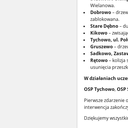
Wielanowa.
Dobrowo
– drze
zablokowana.
Stare Dębno
– du
Kikowo
– zwisają
Tychowo, ul. Po
Gruszewo
– drze
Sadkowo, Zasta
Rętowo
– kolizja
usunięcia przesz
W działaniach uczes
OSP Tychowo
,
OSP
Pierwsze zdarzenie
interwencja zakończ
Dziękujemy wszystkim