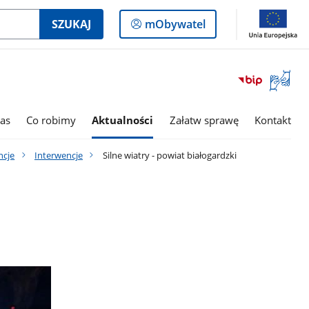
Logowanie
SZUKAJ
mObywatel
do
panelu
Otwórz
okno
z
tłumac
as
Co robimy
Aktualności
Załatw sprawę
Kontakt
języka
migowe
ncje
Interwencje
Silne wiatry - powiat białogardzki