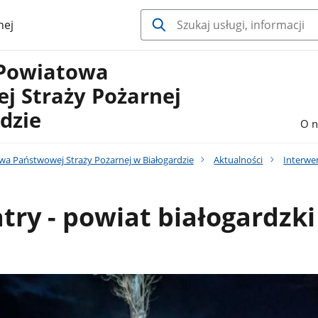
nej
Powiatowa
j Straży Pożarnej
dzie
O n
 Państwowej Straży Pożarnej w Białogardzie
Aktualności
Interwe
atry - powiat białogardzki