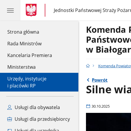
gov.pl
gov.pl
Jednostki Państwowej Straży Pożar
gov.pl
Jednostki
Państwowej
Straży
Komenda 
Pożarnej
gov.pl
Strona główna
Państwowe
Rada Ministrów
w Białogar
Kancelaria Premiera
Komenda Powiatowa
Ministerstwa
Urzędy, instytucje
Powrót
Silne wi
i placówki RP
30.10.2025
Usługi dla obywatela
Usługi dla przedsiębiorcy
Usługi dla urzędnika