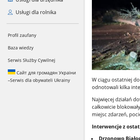
Usługi dla rolnika
Profil zaufany
Baza wiedzy
Serwis Służby Cywilnej
Сайт для громадян України
W ciągu ostatniej do
–
Serwis dla obywateli Ukrainy
odnotowali kilka in
Najwięcej działań do
całkowicie blokował
miejsc zdarzeń, poci
Interwencje z ostat
Drzonowo Biało