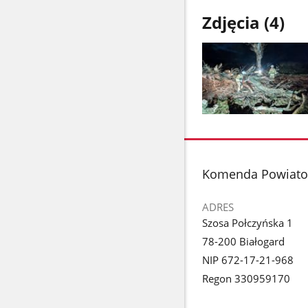
Zdjęcia (4)
Pokaż
zdjęcie
1
z
stopka
Komenda Powiatow
galerii.
ADRES
Szosa Połczyńska 1
78-200 Białogard
NIP 672-17-21-968
Regon 330959170