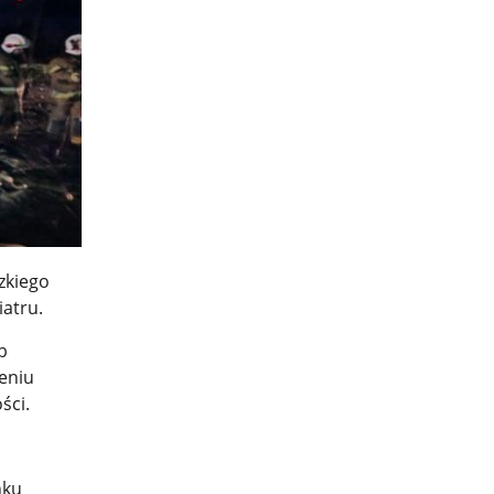
zkiego
iatru.
b
zeniu
ści.
nku