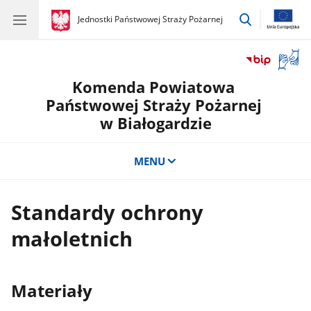
przejdź
gov.pl
Jednostki Państwowej Straży Pożarnej
gov.pl
Jednostki
do
Państwowej
wyszukiwar
Straży
Otwór
Pożarnej
okno
Komenda Powiatowa
z
tłuma
Państwowej Straży Pożarnej
języka
w Białogardzie
migow
MENU
Standardy ochrony
małoletnich
Materiały