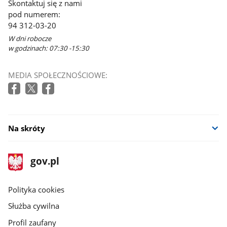
Skontaktuj się z nami
pod numerem:
94 312-03-20
W dni robocze
w godzinach: 07:30 -15:30
MEDIA SPOŁECZNOŚCIOWE:
Na skróty
stopka
Strona
gov.pl
gov.pl
główna
gov.pl
Polityka cookies
Służba cywilna
Profil zaufany