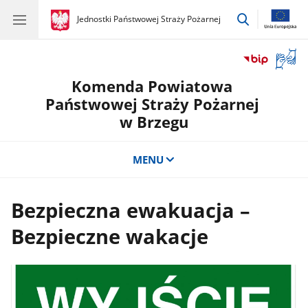
przejdź
gov.pl
Jednostki Państwowej Straży Pożarnej
gov.pl
Jednostki
do
Państwowej
wyszukiwar
Straży
Otwór
Pożarnej
okno
Komenda Powiatowa
z
tłuma
Państwowej Straży Pożarnej
języka
w Brzegu
migow
MENU
Bezpieczna ewakuacja –
Bezpieczne wakacje