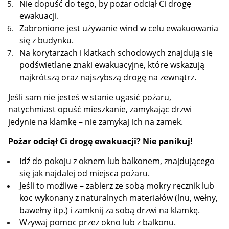
Nie dopuść do tego, by pożar odciął Ci drogę
ewakuacji.
Zabronione jest używanie wind w celu ewakuowania
się z budynku.
Na korytarzach i klatkach schodowych znajdują się
podświetlane znaki ewakuacyjne, które wskazują
najkrótszą oraz najszybszą drogę na zewnątrz.
Jeśli sam nie jesteś w stanie ugasić pożaru,
natychmiast opuść mieszkanie, zamykając drzwi
jedynie na klamkę – nie zamykaj ich na zamek.
Pożar odciął Ci drogę ewakuacji? Nie panikuj!
Idź do pokoju z oknem lub balkonem, znajdującego
się jak najdalej od miejsca pożaru.
Jeśli to możliwe – zabierz ze sobą mokry ręcznik lub
koc wykonany z naturalnych materiałów (lnu, wełny,
bawełny itp.) i zamknij za sobą drzwi na klamkę.
Wzywaj pomoc przez okno lub z balkonu.