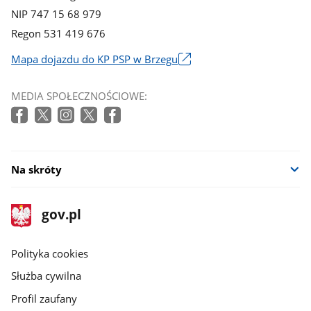
NIP 747 15 68 979
Regon 531 419 676
Mapa dojazdu do KP PSP w Brzegu
Link
otworzy
MEDIA SPOŁECZNOŚCIOWE:
się
w
nowym
oknie
Na skróty
stopka
Strona
gov.pl
gov.pl
główna
gov.pl
Polityka cookies
Służba cywilna
Profil zaufany