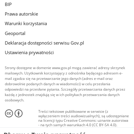
BIP
Prawa autorskie
Warunki korzystania
Geoportal
Deklaracja dostępności serwisu Gov.pl
Ustawienia prywatności
Strony dostępne w domenie www.gov.pl mogą zawierać adresy skrzynek
mailowych. Użytkownik korzystający z odnośnika będącego adresem e-
mail zgadza się na przetwarzanie jego danych (adres e-mail oraz
dobrowolnie podanych danych w wiadomości) w celu przesłania
odpowiedzi na przesłane pytania. Szczegóły przetwarzania danych przez
każdą z jednostek znajdują się w ich politykach przetwarzania danych
osobowych.
Treści tekstowe publikowane w serwisie (z
wyłączeniem treści audiowizualnych), są udostępniane
na licencji typu Creative Commons: uznanie autorstwa
- na tych samych warunkach 4.0 (CC BY-SA 4.0).
Materiały audiowizualne, w tym zdjęcia, materiały
audio i wideo, są udostępniane na licencji typu