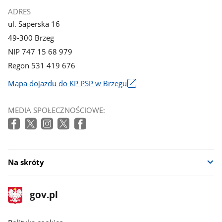
ADRES
ul. Saperska 16
49-300 Brzeg
NIP 747 15 68 979
Regon 531 419 676
Mapa dojazdu do KP PSP w Brzegu
Link
otworzy
MEDIA SPOŁECZNOŚCIOWE:
się
w
nowym
oknie
Na skróty
stopka
Strona
gov.pl
gov.pl
główna
gov.pl