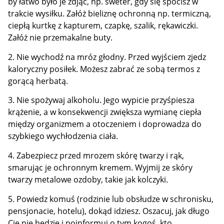
by łatwo było je zdjąć, np. sweter, gdy się spocisz w
trakcie wysiłku. Załóż bieliznę ochronną np. termiczną,
ciepłą kurtkę z kapturem, czapkę, szalik, rękawiczki.
Załóż nie przemakalne buty.
2. Nie wychodź na mróz głodny. Przed wyjściem zjedz
kaloryczny posiłek. Możesz zabrać ze sobą termos z
gorącą herbatą.
3. Nie spożywaj alkoholu. Jego wypicie przyśpiesza
krążenie, a w konsekwencji zwiększa wymianę ciepła
między organizmem a otoczeniem i doprowadza do
szybkiego wychłodzenia ciała.
4. Zabezpiecz przed mrozem skórę twarzy i rąk,
smarując je ochronnym kremem. Wyjmij ze skóry
twarzy metalowe ozdoby, takie jak kolczyki.
5. Powiedz komuś (rodzinie lub obsłudze w schronisku,
pensjonacie, hotelu), dokąd idziesz. Oszacuj, jak długo
Cię nie będzie i poinformuj o tym kogoś, kto