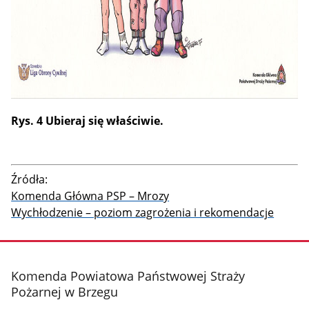
Rys. 4 Ubieraj się właściwie.
Źródła:
Komenda Główna PSP – Mrozy
Wychłodzenie – poziom zagrożenia i rekomendacje
stopka
Komenda Powiatowa Państwowej Straży
Pożarnej w Brzegu