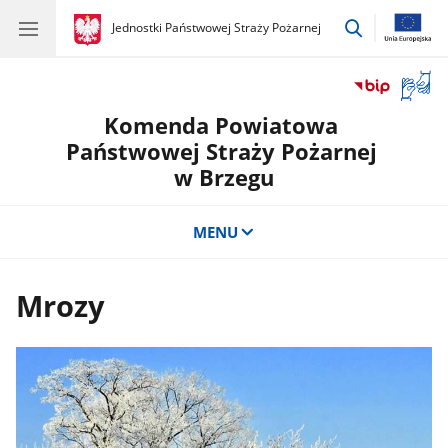
przejdź
gov.pl
Jednostki Państwowej Straży Pożarnej
gov.pl
Jednostki
do
Państwowej
wyszukiwar
Straży
Otwór
Pożarnej
okno
Komenda Powiatowa
z
tłuma
Państwowej Straży Pożarnej
języka
w Brzegu
migow
MENU
Mrozy