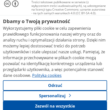
Treści tekstowe publikowane w serwisie (z
wyłączeniem treści audiowizualnych), są udostępniane
na licencji typu Creative Commons: uznanie autorstwa
- na tych samych warunkach 4.0 (CC BY-SA 4.0).
Materiały audiowizualne, w tym zdjęcia, materiały
Dbamy o Twoją prywatność
audio i wideo, są udostępniane na licencji typu
Creative Commons: uznanie autorstwa użycie
Wykorzystujemy pliki cookie w celu zapewnienia
niekomercyjne - bez utworów zależnych 4.0 (CC BY-
NC-ND 4.0), o ile nie jest to stwierdzone inaczej.
prawidłowego funkcjonowania naszej witryny oraz do
analizy ruchu i optymalizacji działania strony. Dzięki nim
możemy lepiej dostosować treści do potrzeb
użytkowników i stale ulepszać nasze usługi. Pamiętaj, że
informacje przechowywane w plikach cookie mogą
pozwalać na identyfikację konkretnego urządzenia lub
przeglądarki użytkownika, a więc potencjalnie stanowić
dane osobowe.
Polityka cookies
Odrzuć
Spersonalizuj
Zezwól na wszystkie