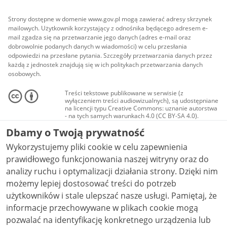
Strony dostępne w domenie www.gov.pl mogą zawierać adresy skrzynek
mailowych. Użytkownik korzystający z odnośnika będącego adresem e-
mail zgadza się na przetwarzanie jego danych (adres e-mail oraz
dobrowolnie podanych danych w wiadomości) w celu przesłania
odpowiedzi na przesłane pytania. Szczegóły przetwarzania danych przez
każdą z jednostek znajdują się w ich politykach przetwarzania danych
osobowych.
Treści tekstowe publikowane w serwisie (z
wyłączeniem treści audiowizualnych), są udostępniane
na licencji typu Creative Commons: uznanie autorstwa
- na tych samych warunkach 4.0 (CC BY-SA 4.0).
Materiały audiowizualne, w tym zdjęcia, materiały
Dbamy o Twoją prywatność
audio i wideo, są udostępniane na licencji typu
Creative Commons: uznanie autorstwa użycie
Wykorzystujemy pliki cookie w celu zapewnienia
niekomercyjne - bez utworów zależnych 4.0 (CC BY-
NC-ND 4.0), o ile nie jest to stwierdzone inaczej.
prawidłowego funkcjonowania naszej witryny oraz do
analizy ruchu i optymalizacji działania strony. Dzięki nim
możemy lepiej dostosować treści do potrzeb
użytkowników i stale ulepszać nasze usługi. Pamiętaj, że
informacje przechowywane w plikach cookie mogą
pozwalać na identyfikację konkretnego urządzenia lub