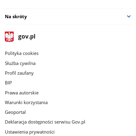
Na skróty
stopka
Strona
gov.pl
gov.pl
główna
gov.pl
Polityka cookies
Służba cywilna
Profil zaufany
BIP
Prawa autorskie
Warunki korzystania
Geoportal
Deklaracja dostępności serwisu Gov.pl
Ustawienia prywatności