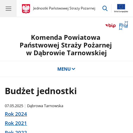
przejdź
gov.pl
Jednostki Państwowej Straży Pożarnej
gov.pl
Jednostki
do
Państwowej
wyszukiwar
Straży
Otwór
Pożarnej
okno
Komenda Powiatowa
z
tłuma
Państwowej Straży Pożarnej
języka
w Dąbrowie Tarnowskiej
migow
MENU
Budżet jednostki
07.05.2025
Dąbrowa Tarnowska
Rok 2024
Rok 2021
Rok 2022