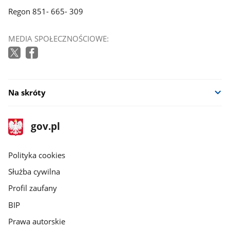
Regon 851- 665- 309
MEDIA SPOŁECZNOŚCIOWE:
Na skróty
stopka
Strona
gov.pl
gov.pl
główna
gov.pl
Polityka cookies
Służba cywilna
Profil zaufany
BIP
Prawa autorskie