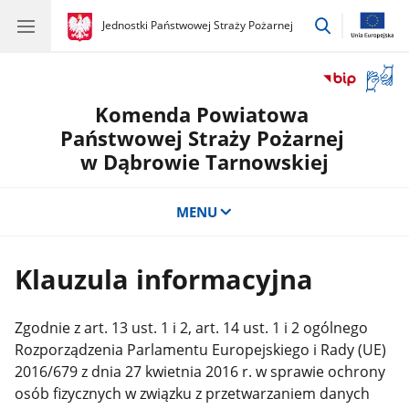
przejdź
gov.pl
Jednostki Państwowej Straży Pożarnej
gov.pl
Jednostki
do
Państwowej
wyszukiwar
Straży
Otwór
Pożarnej
okno
Komenda Powiatowa
z
tłuma
Państwowej Straży Pożarnej
języka
w Dąbrowie Tarnowskiej
migow
MENU
Klauzula informacyjna
Zgodnie z art. 13 ust. 1 i 2, art. 14 ust. 1 i 2 ogólnego
Rozporządzenia Parlamentu Europejskiego i Rady (UE)
2016/679 z dnia 27 kwietnia 2016 r. w sprawie ochrony
osób fizycznych w związku z przetwarzaniem danych