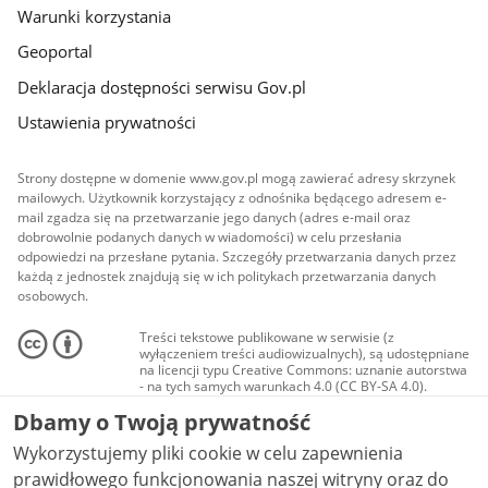
Warunki korzystania
Geoportal
Deklaracja dostępności serwisu Gov.pl
Ustawienia prywatności
Strony dostępne w domenie www.gov.pl mogą zawierać adresy skrzynek
mailowych. Użytkownik korzystający z odnośnika będącego adresem e-
mail zgadza się na przetwarzanie jego danych (adres e-mail oraz
dobrowolnie podanych danych w wiadomości) w celu przesłania
odpowiedzi na przesłane pytania. Szczegóły przetwarzania danych przez
każdą z jednostek znajdują się w ich politykach przetwarzania danych
osobowych.
Treści tekstowe publikowane w serwisie (z
wyłączeniem treści audiowizualnych), są udostępniane
na licencji typu Creative Commons: uznanie autorstwa
- na tych samych warunkach 4.0 (CC BY-SA 4.0).
Materiały audiowizualne, w tym zdjęcia, materiały
Dbamy o Twoją prywatność
audio i wideo, są udostępniane na licencji typu
Creative Commons: uznanie autorstwa użycie
Wykorzystujemy pliki cookie w celu zapewnienia
niekomercyjne - bez utworów zależnych 4.0 (CC BY-
NC-ND 4.0), o ile nie jest to stwierdzone inaczej.
prawidłowego funkcjonowania naszej witryny oraz do