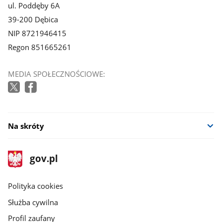
ul. Poddęby 6A
39-200 Dębica
NIP 8721946415
Regon 851665261
MEDIA SPOŁECZNOŚCIOWE:
Na skróty
stopka
Strona
gov.pl
gov.pl
główna
gov.pl
Polityka cookies
Służba cywilna
Profil zaufany