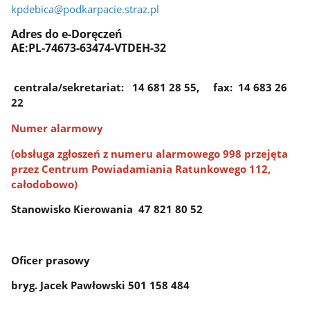
kpdebica
@podkarpacie.straz.pl
Adres do e-Doręczeń
AE:PL-74673-63474-VTDEH-32
centrala/sekretariat: 14 681 28 55, fax: 14 683 26
22
Numer alarmowy
(obsługa zgłoszeń z numeru alarmowego 998 przejęta
przez
Centrum Powiadamiania Ratunkowego 112,
całodobowo)
Stanowisko Kierowania 47 821 80 52
Oficer prasowy
bryg. Jacek Pawłowski 501 158 484