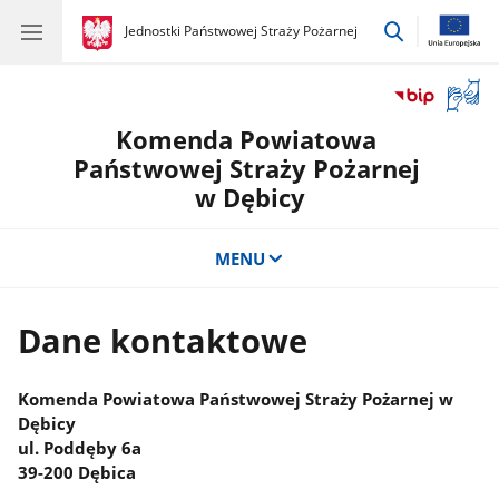
przejdź
gov.pl
Jednostki Państwowej Straży Pożarnej
gov.pl
Jednostki
do
Państwowej
wyszukiwar
Straży
Otwór
Pożarnej
okno
Komenda Powiatowa
z
tłuma
Państwowej Straży Pożarnej
języka
w Dębicy
migow
MENU
Dane kontaktowe
Komenda Powiatowa Państwowej Straży Pożarnej w
Dębicy
ul. Poddęby 6a
39-200 Dębica