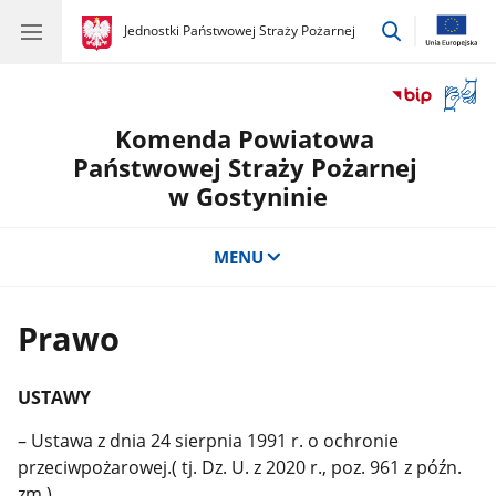
przejdź
gov.pl
Jednostki Państwowej Straży Pożarnej
gov.pl
Jednostki
do
Państwowej
wyszukiwar
Straży
Otwór
Pożarnej
okno
Komenda Powiatowa
z
tłuma
Państwowej Straży Pożarnej
języka
w Gostyninie
migow
MENU
Prawo
USTAWY
– Ustawa z dnia 24 sierpnia 1991 r. o ochronie
przeciwpożarowej.( tj. Dz. U. z 2020 r., poz. 961 z późn.
zm.)