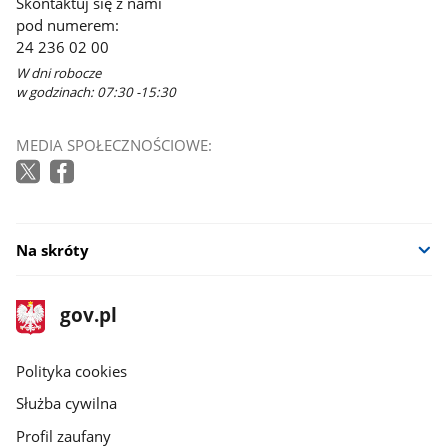
Skontaktuj się z nami
pod numerem:
24 236 02 00
W dni robocze
w godzinach: 07:30 -15:30
MEDIA SPOŁECZNOŚCIOWE:
Na skróty
stopka
Strona
gov.pl
gov.pl
główna
gov.pl
Polityka cookies
Służba cywilna
Profil zaufany