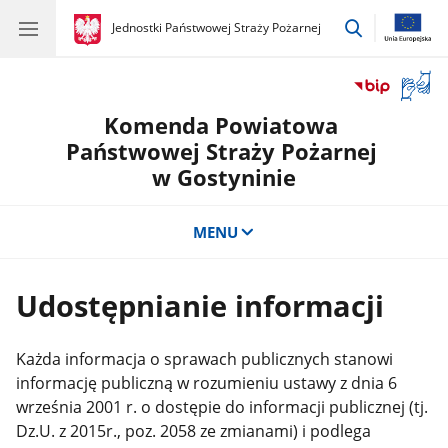
przejdź
gov.pl
Jednostki Państwowej Straży Pożarnej
gov.pl
Jednostki
do
Państwowej
wyszukiwar
Straży
Otwór
Pożarnej
okno
Komenda Powiatowa
z
tłuma
Państwowej Straży Pożarnej
języka
w Gostyninie
migow
MENU
Udostępnianie informacji
Każda informacja o sprawach publicznych stanowi
informację publiczną w rozumieniu ustawy z dnia 6
września 2001 r. o dostępie do informacji publicznej (tj.
Dz.U. z 2015r., poz. 2058 ze zmianami) i podlega