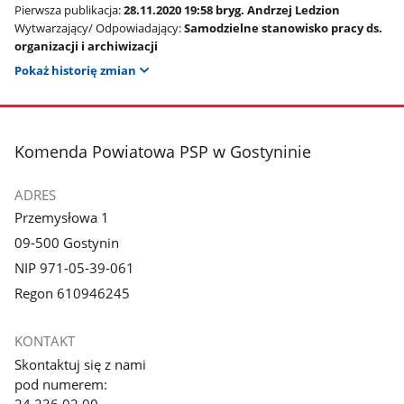
Pierwsza publikacja:
28.11.2020 19:58 bryg. Andrzej Ledzion
Wytwarzający/ Odpowiadający:
Samodzielne stanowisko pracy ds.
organizacji i archiwizacji
Pokaż historię zmian
stopka
Komenda Powiatowa PSP w Gostyninie
ADRES
Przemysłowa 1
09-500 Gostynin
NIP 971-05-39-061
Regon 610946245
KONTAKT
Skontaktuj się z nami
pod numerem:
24 236 02 00