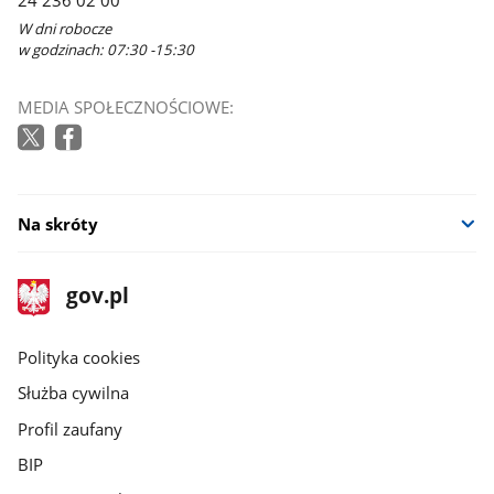
W dni robocze
w godzinach: 07:30 -15:30
MEDIA SPOŁECZNOŚCIOWE:
Na skróty
stopka
Strona
gov.pl
gov.pl
główna
gov.pl
Polityka cookies
Służba cywilna
Profil zaufany
BIP