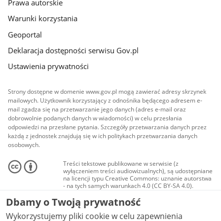
Prawa autorskie
Warunki korzystania
Geoportal
Deklaracja dostępności serwisu Gov.pl
Ustawienia prywatności
Strony dostępne w domenie www.gov.pl mogą zawierać adresy skrzynek
mailowych. Użytkownik korzystający z odnośnika będącego adresem e-
mail zgadza się na przetwarzanie jego danych (adres e-mail oraz
dobrowolnie podanych danych w wiadomości) w celu przesłania
odpowiedzi na przesłane pytania. Szczegóły przetwarzania danych przez
każdą z jednostek znajdują się w ich politykach przetwarzania danych
osobowych.
Treści tekstowe publikowane w serwisie (z
wyłączeniem treści audiowizualnych), są udostępniane
na licencji typu Creative Commons: uznanie autorstwa
- na tych samych warunkach 4.0 (CC BY-SA 4.0).
Materiały audiowizualne, w tym zdjęcia, materiały
Dbamy o Twoją prywatność
audio i wideo, są udostępniane na licencji typu
Creative Commons: uznanie autorstwa użycie
Wykorzystujemy pliki cookie w celu zapewnienia
niekomercyjne - bez utworów zależnych 4.0 (CC BY-