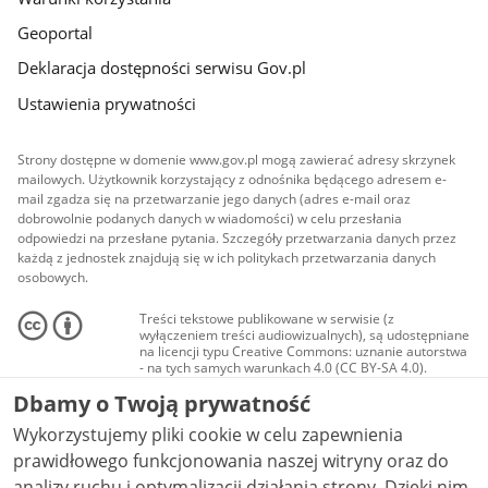
Geoportal
Deklaracja dostępności serwisu Gov.pl
Ustawienia prywatności
Strony dostępne w domenie www.gov.pl mogą zawierać adresy skrzynek
mailowych. Użytkownik korzystający z odnośnika będącego adresem e-
mail zgadza się na przetwarzanie jego danych (adres e-mail oraz
dobrowolnie podanych danych w wiadomości) w celu przesłania
odpowiedzi na przesłane pytania. Szczegóły przetwarzania danych przez
każdą z jednostek znajdują się w ich politykach przetwarzania danych
osobowych.
Treści tekstowe publikowane w serwisie (z
wyłączeniem treści audiowizualnych), są udostępniane
na licencji typu Creative Commons: uznanie autorstwa
- na tych samych warunkach 4.0 (CC BY-SA 4.0).
Materiały audiowizualne, w tym zdjęcia, materiały
Dbamy o Twoją prywatność
audio i wideo, są udostępniane na licencji typu
Creative Commons: uznanie autorstwa użycie
Wykorzystujemy pliki cookie w celu zapewnienia
niekomercyjne - bez utworów zależnych 4.0 (CC BY-
NC-ND 4.0), o ile nie jest to stwierdzone inaczej.
prawidłowego funkcjonowania naszej witryny oraz do
analizy ruchu i optymalizacji działania strony. Dzięki nim