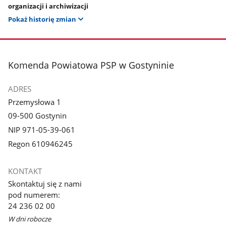
organizacji i archiwizacji
Pokaż historię zmian
stopka
Komenda Powiatowa PSP w Gostyninie
ADRES
Przemysłowa 1
09-500 Gostynin
NIP 971-05-39-061
Regon 610946245
KONTAKT
Skontaktuj się z nami
pod numerem:
24 236 02 00
W dni robocze