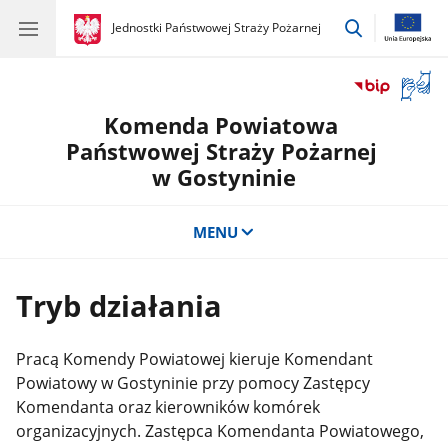
przejdź
gov.pl
Jednostki Państwowej Straży Pożarnej
gov.pl
Jednostki
do
Państwowej
wyszukiwar
Straży
Otwór
Pożarnej
okno
Komenda Powiatowa
z
tłuma
Państwowej Straży Pożarnej
języka
w Gostyninie
migow
MENU
Tryb działania
Pracą Komendy Powiatowej kieruje Komendant
Powiatowy w Gostyninie przy pomocy Zastępcy
Komendanta oraz kierowników komórek
organizacyjnych. Zastępca Komendanta Powiatowego,