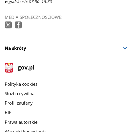
w godzinach: 07:30 -15:30
MEDIA SPOŁECZNOŚCIOWE:
Na skróty
stopka
Strona
gov.pl
gov.pl
główna
gov.pl
Polityka cookies
Służba cywilna
Profil zaufany
BIP
Prawa autorskie
Warunki korzystania