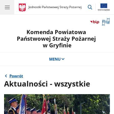
przejdź
gov.pl
Jednostki Państwowej Straży Pożarnej
gov.pl
Jednostki
do
Państwowej
wyszukiwar
Straży
Otwór
Pożarnej
okno
Komenda Powiatowa
z
tłuma
Państwowej Straży Pożarnej
języka
w Gryfinie
migow
MENU
Powrót
Aktualności - wszystkie