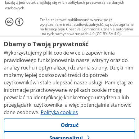
każdą z jednostek znajdują się w ich politykach przetwarzania danych
osobowych.
Treści tekstowe publikowane w serwisie (z
wyłączeniem treści audiowizualnych), są udostępniane
na licencji typu Creative Commons: uznanie autorstwa
- na tych samych warunkach 4.0 (CC BY-SA 4.0).
Materiały audiowizualne, w tym zdjęcia, materiały
Dbamy o Twoją prywatność
audio i wideo, są udostępniane na licencji typu
Creative Commons: uznanie autorstwa użycie
Wykorzystujemy pliki cookie w celu zapewnienia
niekomercyjne - bez utworów zależnych 4.0 (CC BY-
NC-ND 4.0), o ile nie jest to stwierdzone inaczej.
prawidłowego funkcjonowania naszej witryny oraz do
analizy ruchu i optymalizacji działania strony. Dzięki nim
możemy lepiej dostosować treści do potrzeb
użytkowników i stale ulepszać nasze usługi. Pamiętaj, że
informacje przechowywane w plikach cookie mogą
pozwalać na identyfikację konkretnego urządzenia lub
przeglądarki użytkownika, a więc potencjalnie stanowić
dane osobowe.
Polityka cookies
Odrzuć
Spersonalizuj