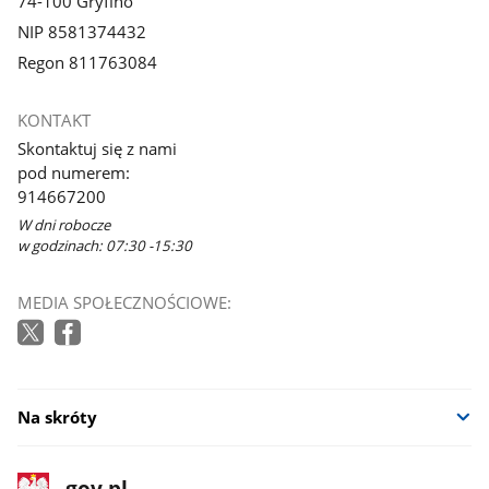
74-100 Gryfino
NIP 8581374432
Regon 811763084
KONTAKT
Skontaktuj się z nami
pod numerem:
914667200
W dni robocze
w godzinach: 07:30 -15:30
MEDIA SPOŁECZNOŚCIOWE:
Na skróty
stopka
Strona
gov.pl