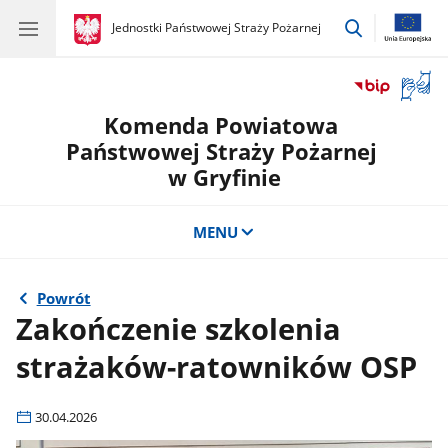
przejdź
gov.pl
Jednostki Państwowej Straży Pożarnej
gov.pl
Jednostki
do
Państwowej
wyszukiwar
Straży
Otwór
Pożarnej
okno
Komenda Powiatowa
z
tłuma
Państwowej Straży Pożarnej
języka
w Gryfinie
migow
MENU
Powrót
Zakończenie szkolenia
strażaków-ratowników OSP
30.04.2026