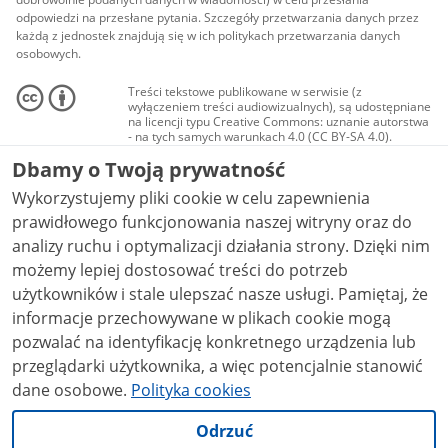
odpowiedzi na przesłane pytania. Szczegóły przetwarzania danych przez
każdą z jednostek znajdują się w ich politykach przetwarzania danych
osobowych.
Treści tekstowe publikowane w serwisie (z
wyłączeniem treści audiowizualnych), są udostępniane
na licencji typu Creative Commons: uznanie autorstwa
- na tych samych warunkach 4.0 (CC BY-SA 4.0).
Materiały audiowizualne, w tym zdjęcia, materiały
Dbamy o Twoją prywatność
audio i wideo, są udostępniane na licencji typu
Creative Commons: uznanie autorstwa użycie
Wykorzystujemy pliki cookie w celu zapewnienia
niekomercyjne - bez utworów zależnych 4.0 (CC BY-
NC-ND 4.0), o ile nie jest to stwierdzone inaczej.
prawidłowego funkcjonowania naszej witryny oraz do
analizy ruchu i optymalizacji działania strony. Dzięki nim
możemy lepiej dostosować treści do potrzeb
użytkowników i stale ulepszać nasze usługi. Pamiętaj, że
informacje przechowywane w plikach cookie mogą
pozwalać na identyfikację konkretnego urządzenia lub
przeglądarki użytkownika, a więc potencjalnie stanowić
dane osobowe.
Polityka cookies
Odrzuć