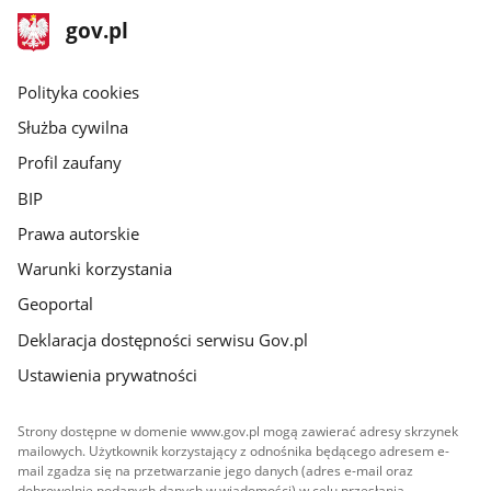
stopka
Strona
gov.pl
gov.pl
główna
gov.pl
Polityka cookies
Służba cywilna
Profil zaufany
BIP
Prawa autorskie
Warunki korzystania
Geoportal
Deklaracja dostępności serwisu Gov.pl
Ustawienia prywatności
Strony dostępne w domenie www.gov.pl mogą zawierać adresy skrzynek
mailowych. Użytkownik korzystający z odnośnika będącego adresem e-
mail zgadza się na przetwarzanie jego danych (adres e-mail oraz
dobrowolnie podanych danych w wiadomości) w celu przesłania