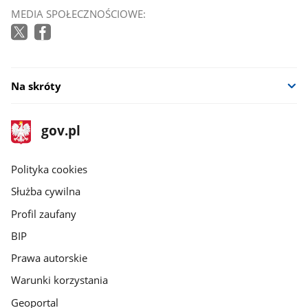
MEDIA SPOŁECZNOŚCIOWE:
Na skróty
stopka
Strona
gov.pl
gov.pl
główna
gov.pl
Polityka cookies
Służba cywilna
Profil zaufany
BIP
Prawa autorskie
Warunki korzystania
Geoportal