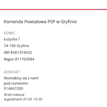
stopka
Komenda Powiatowa PSP w Gryfinie
ADRES
Łużycka 1
74-100 Gryfino
NIP 8581374432
Regon 811763084
KONTAKT
Skontaktuj się z nami
pod numerem:
914667200
W dni robocze
w godzinach: 07:30 -15:30