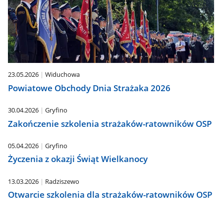
23.05.2026
Widuchowa
Powiatowe Obchody Dnia Strażaka 2026
30.04.2026
Gryfino
Zakończenie szkolenia strażaków-ratowników OSP
05.04.2026
Gryfino
Życzenia z okazji Świąt Wielkanocy
13.03.2026
Radziszewo
Otwarcie szkolenia dla strażaków-ratowników OSP