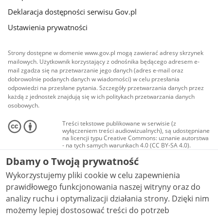
Deklaracja dostępności serwisu Gov.pl
Ustawienia prywatności
Strony dostępne w domenie www.gov.pl mogą zawierać adresy skrzynek
mailowych. Użytkownik korzystający z odnośnika będącego adresem e-
mail zgadza się na przetwarzanie jego danych (adres e-mail oraz
dobrowolnie podanych danych w wiadomości) w celu przesłania
odpowiedzi na przesłane pytania. Szczegóły przetwarzania danych przez
każdą z jednostek znajdują się w ich politykach przetwarzania danych
osobowych.
Treści tekstowe publikowane w serwisie (z
wyłączeniem treści audiowizualnych), są udostępniane
na licencji typu Creative Commons: uznanie autorstwa
- na tych samych warunkach 4.0 (CC BY-SA 4.0).
Materiały audiowizualne, w tym zdjęcia, materiały
Dbamy o Twoją prywatność
audio i wideo, są udostępniane na licencji typu
Creative Commons: uznanie autorstwa użycie
Wykorzystujemy pliki cookie w celu zapewnienia
niekomercyjne - bez utworów zależnych 4.0 (CC BY-
NC-ND 4.0), o ile nie jest to stwierdzone inaczej.
prawidłowego funkcjonowania naszej witryny oraz do
analizy ruchu i optymalizacji działania strony. Dzięki nim
możemy lepiej dostosować treści do potrzeb