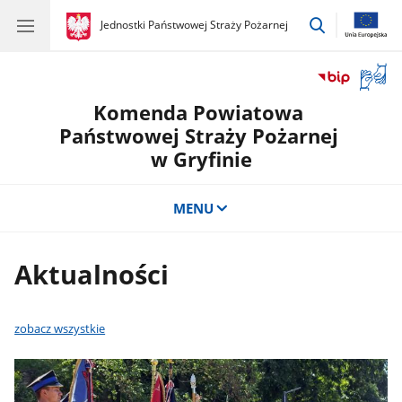
przejdź
gov.pl
Jednostki Państwowej Straży Pożarnej
gov.pl
Jednostki
do
Państwowej
wyszukiwar
Straży
Otwór
Pożarnej
okno
Komenda Powiatowa
z
tłuma
Państwowej Straży Pożarnej
języka
w Gryfinie
migow
MENU
Aktualności
zobacz wszystkie