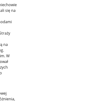
omiechowie
li się na
chodami
Straży
ą na
yg.
im. W
kował
zych
do
owej
żnienia,