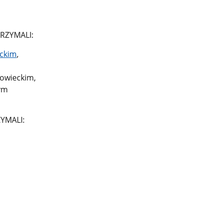
RZYMALI:
eckim
,
owieckim,
ym
YMALI: