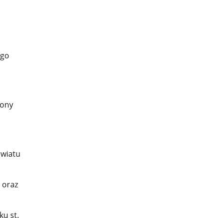
ego
,
rony
owiatu
 oraz
u st.