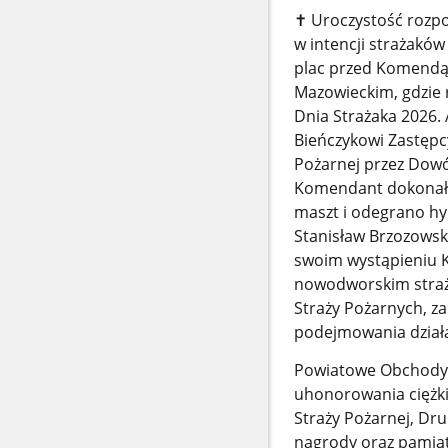
✝
Uroczystość rozpoc
w intencji strażakó
plac przed Komendą
Mazowieckim, gdzie 
Dnia Strażaka 2026. 
Bieńczykowi Zastęp
Pożarnej przez Dowó
Komendant dokonał 
maszt i odegrano hy
Stanisław Brzozows
swoim wystąpieniu 
nowodworskim straż
Straży Pożarnych, za
podejmowania działa
Powiatowe Obchody 
uhonorowania ciężki
Straży Pożarnej, Dr
nagrody oraz pamiąt