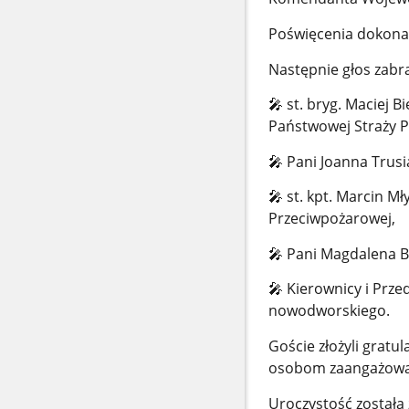
Poświęcenia dokona
Następnie głos zabra
🎤
st. bryg. Maciej 
Państwowej Straży P
🎤
Pani Joanna Trusi
🎤
st. kpt. Marcin M
Przeciwpożarowej,
🎤
Pani Magdalena B
🎤
Kierownicy i Prze
nowodworskiego.
Goście złożyli grat
osobom zaangażowan
Uroczystość została