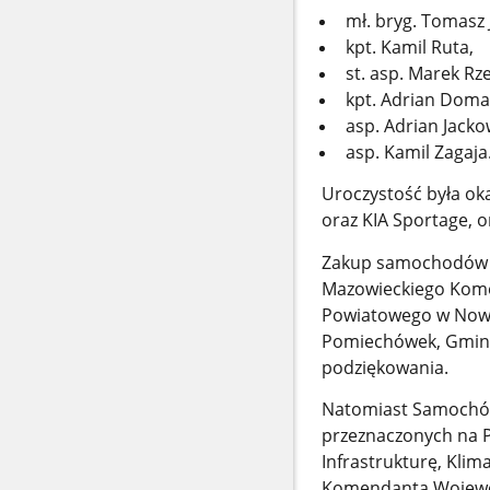
mł. bryg. Tomasz 
kpt. Kamil Ruta,
st. asp. Marek Rz
kpt. Adrian Doma
asp. Adrian Jacko
asp. Kamil Zagaja
Uroczystość była o
oraz KIA Sportage, 
Zakup samochodów o
Mazowieckiego Kome
Powiatowego w Now
Pomiechówek, Gminy 
podziękowania.
Natomiast Samochód
przeznaczonych na 
Infrastrukturę, Kli
Komendanta Wojewó