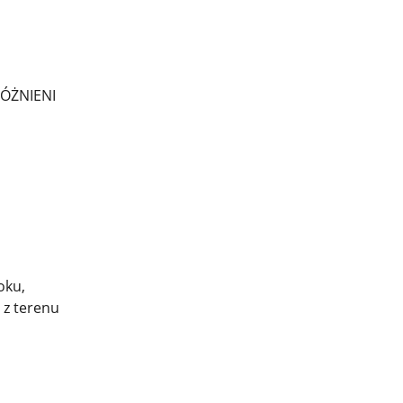
ÓŻNIENI
oku,
 z terenu