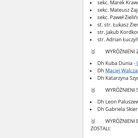
sekc. Marek Krawc
sekc. Mateusz Zaj
sekc. Paweł Zieliń
st. str. Łukasz Zi
str. Jakub Kordko
str. Adrian Łuczyń
🥇
WYRÓŻNIENI ZŁO
Dh Kuba Dunia -
O
Dh
Maciej Walcza
Dh Katarzyna Sz
🥇
WYRÓŻNIENI SEB
Dh Leon Paluszew
Dh Gabriela Skie
🥇
WYRÓŻNIENI BR
ZOSTALI: