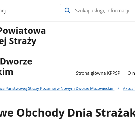
nej
Powiatowa
j Straży
Dworze
kim
Strona główna KPPSP
O n
a Państwowej Straży Pożarnej w Nowym Dworze Mazowieckim
Aktual
we Obchody Dnia Straża