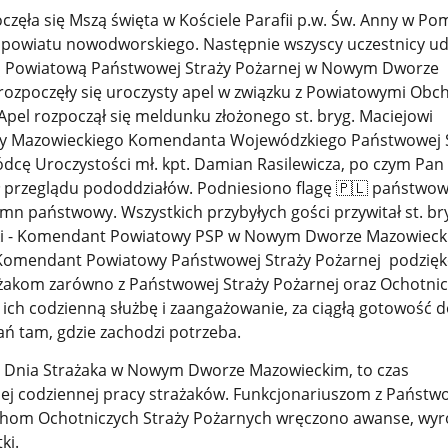
zęła się Mszą święta w Kościele Parafii p.w. Św. Anny w P
w powiatu nowodworskiego. Następnie wszyscy uczestnicy uda
 Powiatową Państwowej Straży Pożarnej w Nowym Dworze
rozpoczęły się uroczysty apel w związku z Powiatowymi Ob
Apel rozpoczął się meldunku złożonego st. bryg. Maciejowi
cy Mazowieckiego Komendanta Wojewódzkiego Państwowej 
dcę Uroczystości mł. kpt. Damian Rasilewicza, po czym Pan
przeglądu pododdziałów. Podniesiono flagę
🇵🇱
państwow
mn państwowy. Wszystkich przybyłych gości przywitał st. br
ki - Komendant Powiatowy PSP w Nowym Dworze Mazowieck
Komendant Powiatowy Państwowej Straży Pożarnej podzię
akom zarówno z Państwowej Straży Pożarnej oraz Ochotnic
 ich codzienną służbę i zaangażowanie, za ciągłą gotowość 
ń tam, gdzie zachodzi potrzeba.
Dnia Strażaka w Nowym Dworze Mazowieckim, to czas
ej codziennej pracy strażaków. Funkcjonariuszom z Państw
uhom Ochotniczych Straży Pożarnych wręczono awanse, wyró
ki.