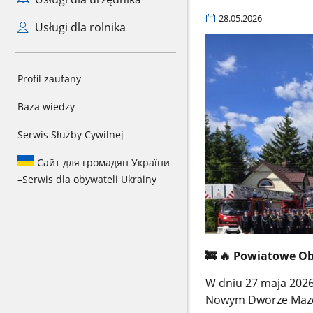
28.05.2026
Usługi dla rolnika
Profil zaufany
Baza wiedzy
Serwis Służby Cywilnej
Сайт для громадян України
–
Serwis dla obywateli Ukrainy
🚒
🔥
Powiatowe Ob
W dniu 27 maja 2026
Nowym Dworze Mazo