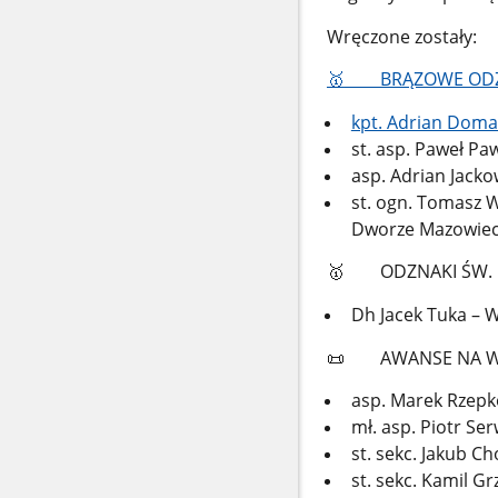
Wręczone zostały:
🥇
BRĄZOWE ODZNA
kpt. Adrian Dom
st. asp. Paweł Pa
asp. Adrian Jac
st. ogn. Tomasz 
Dworze Mazowiec
🥇
ODZNAKI ŚW. FLO
Dh Jacek Tuka – 
📜
AWANSE NA WYŻ
asp. Marek Rzepko
mł. asp. Piotr Se
st. sekc. Jakub C
st. sekc. Kamil G