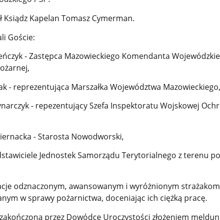
ł Ksiądz Kapelan Tomasz Cymerman.
li Goście:
Bieńczyk - Zastępca Mazowieckiego Komendanta Wojewódzki
ożarnej,
ak - reprezentująca Marszałka Województwa Mazowieckiego
łynarczyk - repezentujący Szefa Inspektoratu Wojskowej Och
iernacka - Starosta Nowodworski,
dstawiciele Jednostek Samorządu Terytorialnego z terenu p
ulacje odznaczonym, awansowanym i wyróżnionym strażakom
ym w sprawy pożarnictwa, doceniając ich ciężką pracę.
 zakończona przez Dowódcę Uroczystości złożeniem meldunk