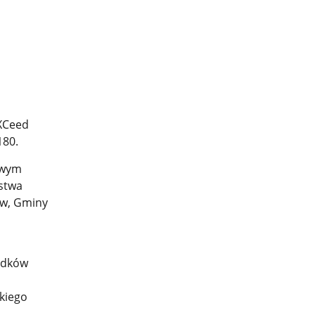
XCeed
180.
owym
stwa
w, Gminy
odków
kiego