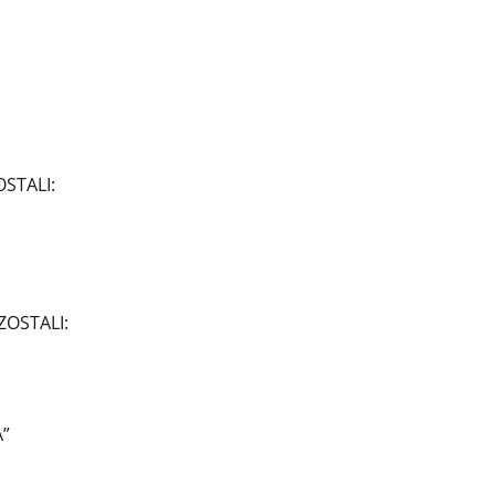
STALI:
OSTALI:
”