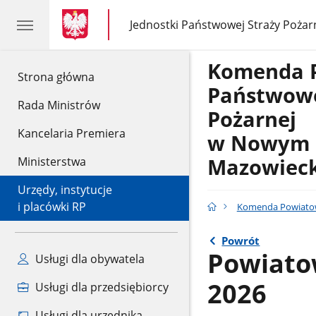
gov.pl
gov.pl
Jednostki Państwowej Straży Pożar
gov.pl
Jednostki
Państwowej
Straży
Komenda 
Pożarnej
gov.pl
Strona główna
Państwowe
Rada Ministrów
Pożarnej
Kancelaria Premiera
w Nowym 
Mazowiec
Ministerstwa
Urzędy, instytucje
i placówki RP
Komenda Powiatow
Powrót
Powiato
Usługi dla obywatela
2026
Usługi dla przedsiębiorcy
Usługi dla urzędnika