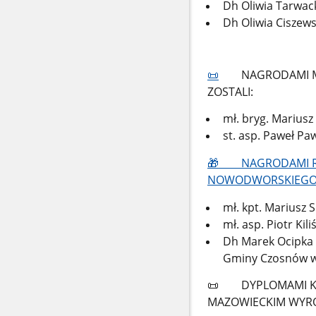
Dh Oliwia Tarwac
Dh Oliwia Ciszew
📜
NAGRODAMI MAZ
ZOSTALI:
mł. bryg. Mariusz
st. asp. Paweł Pa
🎁
NAGRODAMI RZE
NOWODWORSKIEGO 
mł. kpt. Mariusz S
mł. asp. Piotr Kil
Dh Marek Ocipka -
Gminy Czosnów w
📜
DYPLOMAMI KO
MAZOWIECKIM WYRÓŻ