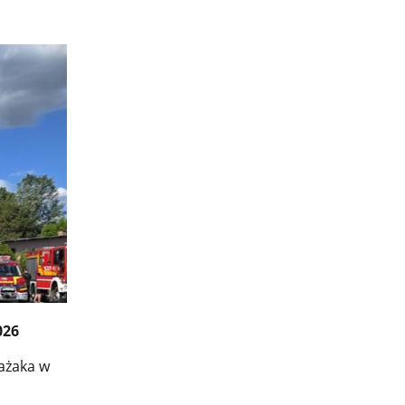
026
ażaka w