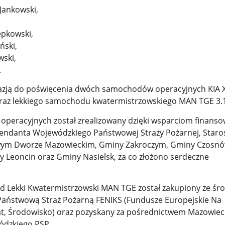
Jankowski,
epkowski,
ński,
wski,
.
kazją do poświęcenia dwóch samochodów operacyjnych KIA 
oraz lekkiego samochodu kwatermistrzowskiego MAN TGE 3.
peracyjnych został zrealizowany dzięki wsparciom finans
ndanta Wojewódzkiego Państwowej Straży Pożarnej, Staro
ym Dworze Mazowieckim, Gminy Zakroczym, Gminy Czosnó
Leoncin oraz Gminy Nasielsk, za co złożono serdeczne
 Lekki Kwatermistrzowski MAN TGE został zakupiony ze śr
Państwową Straż Pożarną FENIKS (Fundusze Europejskie Na
mat, Środowisko) oraz pozyskany za pośrednictwem Mazowiec
dzkiego PSP.