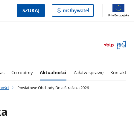
Logowanie
SZUKAJ
mObywatel
do
panelu
Otwórz
okno
z
tłumac
języka
as
Co robimy
Aktualności
Załatw sprawę
Kontakt
migowe
ności
Powiatowe Obchody Dnia Strażaka 2026
ka