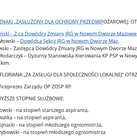
KI „ZASŁUŻONY DLA OCHRONY PRZECIWP
OŻAROWEJ: OT
ański – Z-ca Dowódcy Zmiany JRG w Nowym Dworze Mazowi
włowski –
Dowódca Sekcji JRG w Nowym Dworze Maz
,
kowski – Zastępca Dowódcy Zmiany JRG w Nowym Dworze Maz
Włodarczyk – Dyżurny Stanowiska Kierowania KP PSP w Now
kim.
RIANA „ZA ZASŁUGI DLA SPOŁECZNOŚCI LOKALNEJ” OTRZ
Wiceprezes Zarządu OP ZOSP RP.
SZE STOPNIE SŁUŻBOWE:
wski - na stopień starszego aspiranta,
rwatka – na stopień aspiranta,
hojnacki - na stopień młodszego ogniomistrza,
rzybowski - na stopień młodszego ogniomistrza