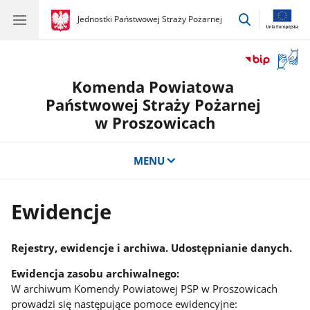
przejdź
gov.pl
Jednostki Państwowej Straży Pożarnej
gov.pl
Jednostki
do
Państwowej
wyszukiwar
Straży
Otwór
Pożarnej
okno
Komenda Powiatowa
z
tłuma
Państwowej Straży Pożarnej
języka
w Proszowicach
migow
MENU
Ewidencje
Rejestry, ewidencje i archiwa. Udostępnianie danych.
Ewidencja zasobu archiwalnego:
W archiwum Komendy Powiatowej PSP w Proszowicach
prowadzi się następujące pomoce ewidencyjne: