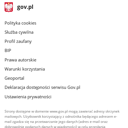
stopka
Strona
gov.pl
gov.pl
główna
gov.pl
Polityka cookies
Służba cywilna
Profil zaufany
BIP
Prawa autorskie
Warunki korzystania
Geoportal
Deklaracja dostępności serwisu Gov.pl
Ustawienia prywatności
Strony dostępne w domenie www.gov.pl mogą zawierać adresy skrzynek
mailowych. Użytkownik korzystający z odnośnika będącego adresem e-
mail zgadza się na przetwarzanie jego danych (adres e-mail oraz
dobrowolnie podanych danych w wiadomości) w celu przesłania