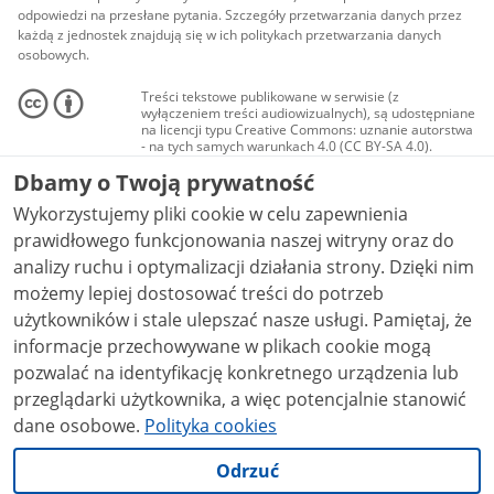
odpowiedzi na przesłane pytania. Szczegóły przetwarzania danych przez
każdą z jednostek znajdują się w ich politykach przetwarzania danych
osobowych.
Treści tekstowe publikowane w serwisie (z
wyłączeniem treści audiowizualnych), są udostępniane
na licencji typu Creative Commons: uznanie autorstwa
- na tych samych warunkach 4.0 (CC BY-SA 4.0).
Materiały audiowizualne, w tym zdjęcia, materiały
Dbamy o Twoją prywatność
audio i wideo, są udostępniane na licencji typu
Creative Commons: uznanie autorstwa użycie
Wykorzystujemy pliki cookie w celu zapewnienia
niekomercyjne - bez utworów zależnych 4.0 (CC BY-
NC-ND 4.0), o ile nie jest to stwierdzone inaczej.
prawidłowego funkcjonowania naszej witryny oraz do
analizy ruchu i optymalizacji działania strony. Dzięki nim
możemy lepiej dostosować treści do potrzeb
użytkowników i stale ulepszać nasze usługi. Pamiętaj, że
informacje przechowywane w plikach cookie mogą
pozwalać na identyfikację konkretnego urządzenia lub
przeglądarki użytkownika, a więc potencjalnie stanowić
dane osobowe.
Polityka cookies
Odrzuć