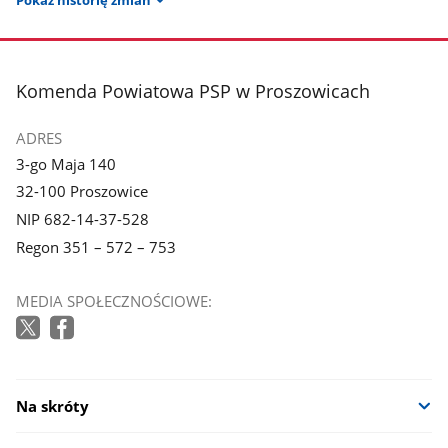
Pokaż historię zmian
stopka
Komenda Powiatowa PSP w Proszowicach
ADRES
3-go Maja 140
32-100 Proszowice
NIP 682-14-37-528
Regon 351 – 572 – 753
MEDIA SPOŁECZNOŚCIOWE:
Na skróty