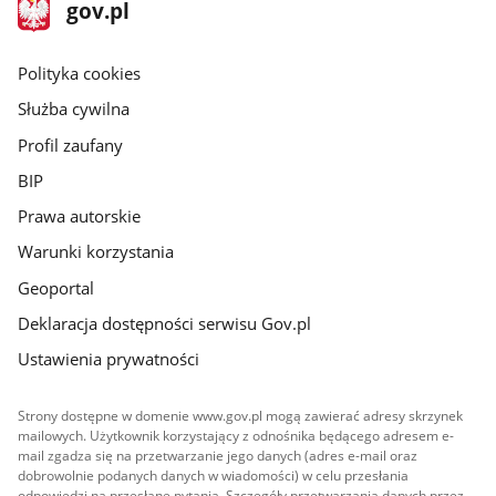
stopka
Strona
gov.pl
gov.pl
główna
gov.pl
Polityka cookies
Służba cywilna
Profil zaufany
BIP
Prawa autorskie
Warunki korzystania
Geoportal
Deklaracja dostępności serwisu Gov.pl
Ustawienia prywatności
Strony dostępne w domenie www.gov.pl mogą zawierać adresy skrzynek
mailowych. Użytkownik korzystający z odnośnika będącego adresem e-
mail zgadza się na przetwarzanie jego danych (adres e-mail oraz
dobrowolnie podanych danych w wiadomości) w celu przesłania
odpowiedzi na przesłane pytania. Szczegóły przetwarzania danych przez