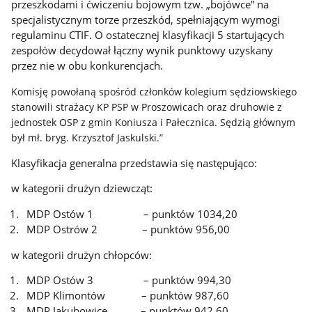
przeszkodami i ćwiczeniu bojowym tzw. „bojówce” na
specjalistycznym torze przeszkód, spełniającym wymogi
regulaminu CTIF. O ostatecznej klasyfikacji 5 startujących
zespołów decydował łączny wynik punktowy uzyskany
przez nie w obu konkurencjach.
Komisję powołaną spośród członków kolegium sędziowskiego
stanowili strażacy KP PSP w Proszowicach oraz druhowie z
jednostek OSP z gmin Koniusza i Pałecznica. Sędzią głównym
był mł. bryg. Krzysztof Jaskulski.”
Klasyfikacja generalna przedstawia się następująco:
w kategorii drużyn dziewcząt:
MDP Ostów 1 – punktów 1034,20
MDP Ostrów 2 – punktów 956,00
w kategorii drużyn chłopców:
MDP Ostów 3 – punktów 994,30
MDP Klimontów – punktów 987,60
MDP Jakubowice – punktów 942,60