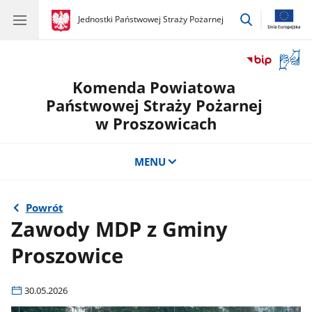
przejdź
gov.pl
Jednostki Państwowej Straży Pożarnej
gov.pl
Jednostki
do
Państwowej
wyszukiwar
Straży
Otwór
Pożarnej
okno
Komenda Powiatowa
z
tłuma
Państwowej Straży Pożarnej
języka
w Proszowicach
migow
MENU
Powrót
Zawody MDP z Gminy
Proszowice
30.05.2026