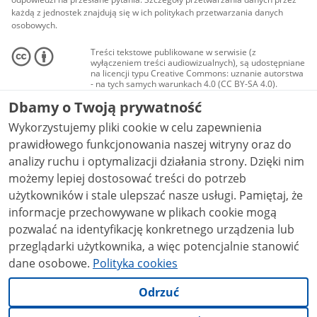
każdą z jednostek znajdują się w ich politykach przetwarzania danych
osobowych.
Treści tekstowe publikowane w serwisie (z
wyłączeniem treści audiowizualnych), są udostępniane
na licencji typu Creative Commons: uznanie autorstwa
- na tych samych warunkach 4.0 (CC BY-SA 4.0).
Materiały audiowizualne, w tym zdjęcia, materiały
Dbamy o Twoją prywatność
audio i wideo, są udostępniane na licencji typu
Creative Commons: uznanie autorstwa użycie
Wykorzystujemy pliki cookie w celu zapewnienia
niekomercyjne - bez utworów zależnych 4.0 (CC BY-
NC-ND 4.0), o ile nie jest to stwierdzone inaczej.
prawidłowego funkcjonowania naszej witryny oraz do
analizy ruchu i optymalizacji działania strony. Dzięki nim
możemy lepiej dostosować treści do potrzeb
użytkowników i stale ulepszać nasze usługi. Pamiętaj, że
informacje przechowywane w plikach cookie mogą
pozwalać na identyfikację konkretnego urządzenia lub
przeglądarki użytkownika, a więc potencjalnie stanowić
dane osobowe.
Polityka cookies
Odrzuć