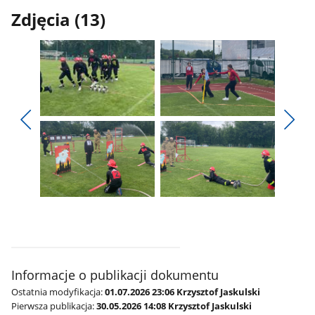
Zdjęcia (13)
Pokaż
Pokaż
zdjęcie
zdjęcie
Pokaż
Poka
1
2
poprzednie
nest
z
z
zdjęcia
zdjęc
galerii.
galerii.
Pokaż
Pokaż
zdjęcie
zdjęcie
3
4
z
z
galerii.
galerii.
Informacje o publikacji dokumentu
Ostatnia modyfikacja:
01.07.2026 23:06 Krzysztof Jaskulski
Pierwsza publikacja:
30.05.2026 14:08 Krzysztof Jaskulski